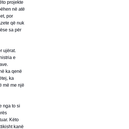
ëto projekte
bëhen në atë
et, por
gazete që nuk
jëse sa për
r ujërat.
istria e
rave.
onë ka qenë
tej, ka
më më me një
 nga to si
urës
tuar. Këto
ktikisht kanë