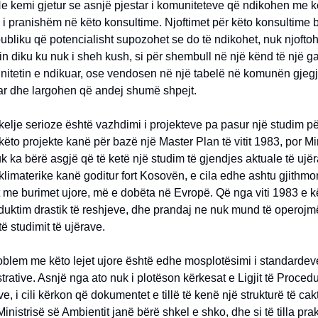
e kemi gjetur se asnjë pjestar i komuniteteve që ndikohen me k
i pranishëm në këto konsultime. Njoftimet për këto konsultime 
bliku që potencialisht supozohet se do të ndikohet, nuk njoftoh
lin diku ku nuk i sheh kush, si për shembull në një kënd të një 
nitetin e ndikuar, ose vendosen në një tabelë në komunën gjeg
uar dhe largohen që andej shumë shpejt.
hkelje serioze është vazhdimi i projekteve pa pasur një studim pë
ëto projekte kanë për bazë një Master Plan të vitit 1983, por Min
k ka bërë asgjë që të ketë një studim të gjendjes aktuale të ujë
limaterike kanë goditur fort Kosovën, e cila edhe ashtu gjithm
 me burimet ujore, më e dobëta në Evropë. Që nga viti 1983 e kë
eduktim drastik të reshjeve, dhe prandaj ne nuk mund të operoj
 të studimit të ujërave.
roblem me këto lejet ujore është edhe mosplotësimi i standardeve
trative. Asnjë nga ato nuk i plotëson kërkesat e Ligjit të Proced
e, i cili kërkon që dokumentet e tillë të kenë një strukturë të cak
inistrisë së Ambientit janë bërë shkel e shko, dhe si të tilla pra