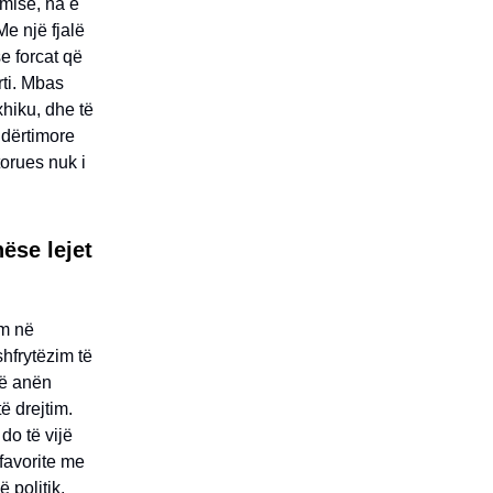
emisë, na e
e një fjalë
e forcat që
rti. Mbas
hiku, dhe të
ndërtimore
orues nuk i
ëse lejet
ëm në
hfrytëzim të
në anën
ë drejtim.
do të vijë
favorite me
 politik,