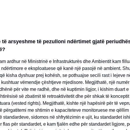
 të arsyeshme të pezulloni ndërtimet gjatë periudhë
ë?
am ardhur në Ministrinë e Infrastrukturës dhe Ambientit kam fillua
t ndërtimore e eksploatuese që kanë një pasojë në ambient. Sh
që kisha dyshuar prej kohësh, se pothuajse secili rast i lejeve 
 kushtuar vëmendje çështjeve mjedisore. Megjithatë, një numër
 dhënë për vite me radhë, dhe në kuptimin ligjor, i kishim duart e
tirësisë së zbatimit të retroaktivitetit dhe për shkak të konceptit j
fituara (vested rights). Megjithatë, kishte një hapësirë për të vep
të përgatitemi me shtimin e kapaciteteve monitoruese me qëllim 
 standardeve, sidomos në shfrytëzimin e ujit, ku standardet ishi
ur flas për standardet, e kam fjalën edhe për standardet ligjore, 