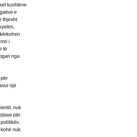
rket kushteve
gative e
 thjesht
rsyetim,
ë kërkohen
mri i
e të
ogari nga
 për
asur një
ientit, nuk
ejtave për
politikës.
o kohë nuk