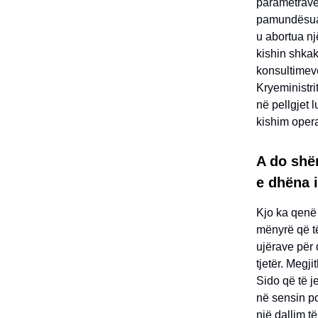
parametrave 
pamundësuan 
u abortua nj
kishin shkak
konsultimeve
Kryeministri
në pellgjet
kishim oper
A do shër
e dhëna 
Kjo ka qenë 
mënyrë që të
ujërave për
tjetër. Megj
Sido që të j
në sensin p
një dallim t