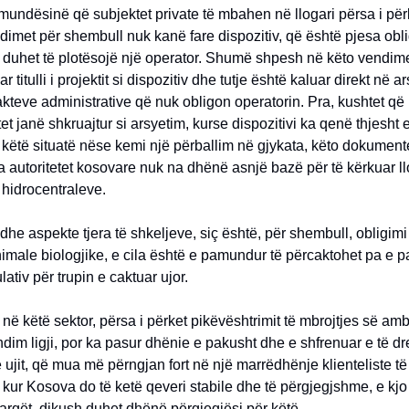
mundësinë që subjektet private të mbahen në llogari përsa i pë
dimet për shembull nuk kanë fare dispozitiv, që është pjesa obli
 duhet të plotësojë një operator. Shumë shpesh në këto vendime
 titulli i projektit si dispozitiv dhe tutje është kaluar direkt në a
akteve administrative që nuk obligon operatorin. Pra, kushtet q
et janë shkruajtur si arsyetim, kurse dispozitivi ka qenë thjesht e
ë këtë situatë nëse kemi një përballim në gjykata, këto dokument
 autoritetet kosovare nuk na dhënë asnjë bazë për të kërkuar ll
 hidrocentraleve.
dhe aspekte tjera të shkeljeve, siç është, për shembull, obligimi
imale biologjike, e cila është e pamundur të përcaktohet pa e p
ativ për trupin e caktuar ujor.
, në këtë sektor, përsa i përket pikëvështrimit të mbrojtjes së amb
dim ligji, por ka pasur dhënie e pakusht dhe e shfrenuar e të dr
ë ujit, që mua më përngjan fort në një marrëdhënje klienteliste të 
kur Kosova do të ketë qeveri stabile dhe të përgjegjshme, e kj
 largët, dikush duhet dhënë përgjegjësi për këtë.