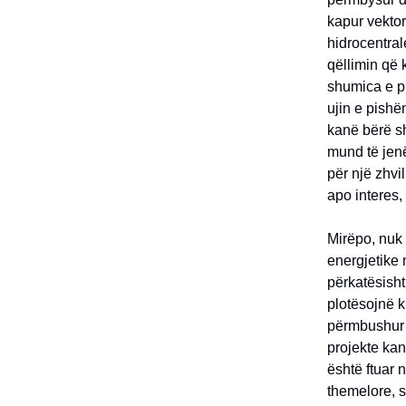
kapur vektor
hidrocentral
qëllimin që 
shumica e pr
ujin e pishë
kanë bërë sh
mund të jenë
për një zhvi
apo interes, 
Mirëpo, nuk 
energjetike 
përkatësisht 
plotësojnë k
përmbushur k
projekte kan
është ftuar 
themelore, s