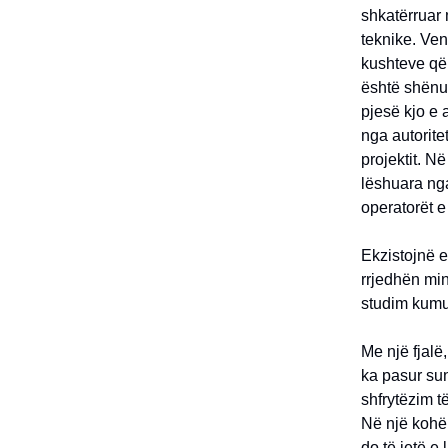
shkatërruar 
teknike. Ven
kushteve që
është shënuar
pjesë kjo e 
nga autoritet
projektit. N
lëshuara nga
operatorët e
Ekzistojnë e
rrjedhën min
studim kumul
Me një fjalë
ka pasur sun
shfrytëzim t
Në një kohë 
do të jetë e