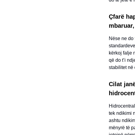
Çfarë ha
mbaruar,
Nëse ne do t
standardeve.
kërkoj falje
që do t’i nd
stabilitet në
Cilat jan
hidrocen
Hidrocentra
tek ndikimi 
ashtu ndiki
mënyrë të p
jetojnë përr