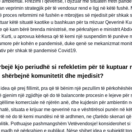
ambiental. Rrëzimi i qeverisë, i dyzuar me situatën rreth pand
veprimin strategjik për të vendosur rend e ligj në këtë fushë. M
ë proces reformimi në fushën e mbrojtjes së mjedisit për shkak s
tuar këtë situatë kaotike u bashkuan për ta rrëzuar Qeverinë Ku
 që kam bërë brenda ministrisë, me përkrahjen e ministrit Abdix
t Kurti, u aprovua kërkesa që të kemi një suspendim të punëve 
 lumore për kohën e pandemisë, duke qenë se mekanizmat monit
ativ për shkak të pandemisë Covid19.
bejë kjo periudhë si refekletim për të kuptuar n
i shërbejnë komunitetit dhe mjedisit?
idea që prej fillimit, pra që të bënim një pezullim të përkohësh
 gjenim një zgjidhje që do të balanconte procesin e lejeve për s
 qëllime komerciale në njërën anë, dhe kujdesin për ambientin 
ithatë, situata e krijuar me qeverinë na e vështirësoi punën në kët
etë në do të kemi mundësi në të ardhmen, ne çfarëdo skenari që 
olitik. Pothuajse pashmangshëm Vetëvendosje! konsiderohet si 
ë madh në përkrahjen e publikut. Nëse shihet idea e subjektit tonë