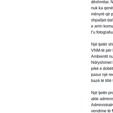
dëshmitar. N
nuk ka qenë 
mënyrë që pu
shpalljet da
e arrin komu
t’u fotograf
Një tjetër s
VNM-të për k
Ambientit nu
Ndryshimet k
pikë e dobët
pasur një r
bazë të tillë
Një tjetër p
akte adminis
Administrativ
vendime të M