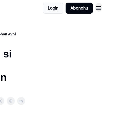
Login
Abonohu
pohon Avni
 si
on