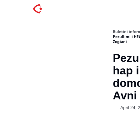
Buletini inform
Pezullimi i HEC
Zogiani
Pezul
hap i 
domo
Avni
April 24, 