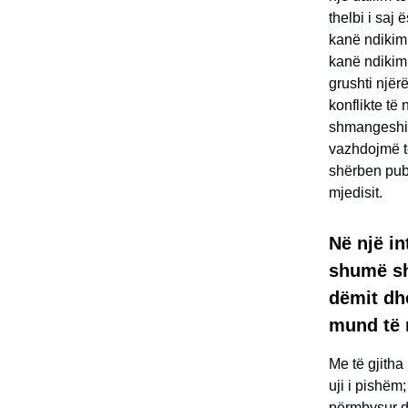
thelbi i saj
kanë ndikimi
kanë ndikim 
grushti njërë
konflikte të
shmangeshin
vazhdojmë të
shërben publ
mjedisit.
Në një in
shumë shk
dëmit dhe
mund të 
Me të gjitha
uji i pishëm;
përmbysur dh