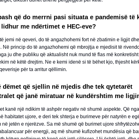
pash që do merrni pasi situata e pandemisë të 
 lidhur me ndërtimet e HEC-eve?
ë jemi në qeveri, do të angazhohemi fort në zbatimin e ligjit dhe
 Në princip do të angazhohemi që mbrojtja e mjedisit të rivendo
 nga ju dhe publiku që aktualisht nuk mund të flas më konkretisht 
jekim në këtë drejtim. Ne e kemi idenë si të bëhet kjo, thjesht kë
 qeverisje për ta arritur qëllimin.
ë dëmet që sjellin në mjedis dhe tek qytetarët
tralet që janë miratuar në kundërshtim me ligji
let kanë një ndikim të ashpër negativ në shumë aspekte. Që nga
në habitatet ujore, e deri tek shterja e burimeve për natyrën e eg
m në jetën e njerëzve. Sa më shumë që burimet ujore shfrytëzoh
abalancuar për energji, aq më shumë kufizohet mundësia që ba
eth këtyre pellgjeve të kenë një jetë cilësore. Uji është jetë, dhe