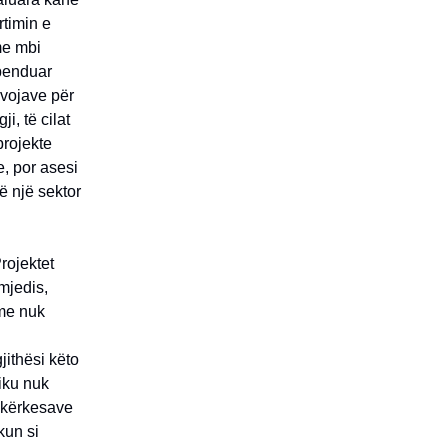
rtimin e
me mbi
spenduar
evojave për
i, të cilat
projekte
, por asesi
ë një sektor
rojektet
mjedis,
ime nuk
ithësi këto
liku nuk
ë kërkesave
kun si