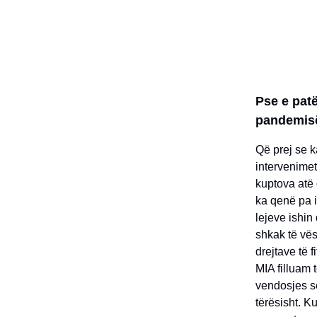
Pse e patë
pandemis
Që prej se k
intervenime
kuptova atë 
ka qenë pa i
lejeve ishin
shkak të vësh
drejtave të 
MIA filluam 
vendosjes së
tërësisht. K