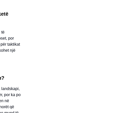
ketë
 të
set, por
për taktikat
rkohet një
n?
 landskapi,
ër, por ka po
en në
norët që
 ne mund të