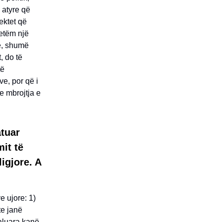
 atyre që
ektet që
vetëm një
ke, shumë
, do të
të
ve, por që i
e mbrojtja e
atuar
it të
igjore. A
e ujore: 1)
te janë
kaluara kanë