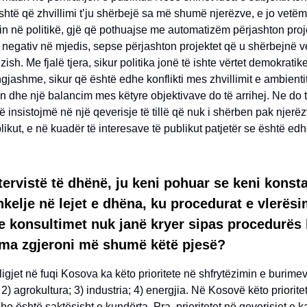
 është që zhvillimi t’ju shërbejë sa më shumë njerëzve, e jo vetëm
n në politikë, gjë që pothuajse me automatizëm përjashton proj
negativ në mjedis, sepse përjashton projektet që u shërbejnë 
zish. Me fjalë tjera, sikur politika jonë të ishte vërtet demokrati
 ngjashme, sikur që është edhe konflikti mes zhvillimit e ambientit
 dhe një balancim mes këtyre objektivave do të arrihej. Ne do 
 insistojmë në një qeverisje të tillë që nuk i shërben pak njerëz
ikut, e në kuadër të interesave të publikut patjetër se është edh
tervistë të dhënë, ju keni pohuar se keni konst
elje në lejet e dhëna, ku procedurat e vlerësim
 konsultimet nuk janë kryer sipas procedurës l
ma zgjeroni më shumë këtë pjesë?
 ligjet në fuqi Kosova ka këto prioritete në shfrytëzimin e burimev
 2) agrokultura; 3) industria; 4) energjia. Në Kosovë këto priorite
e është saktësisht e kundërta. Pra, prioritetet në qeverisjet e 