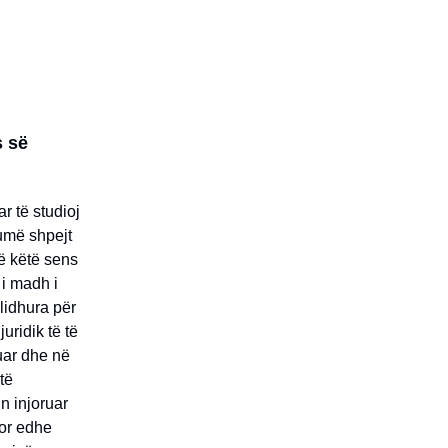
s së
r të studioj
umë shpejt
në këtë sens
 i madh i
 lidhura për
uridik të të
ruar dhe në
të
n injoruar
por edhe