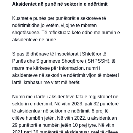
Aksidentet në punë në sektorin e ndërtimit
Kushtet e punës për punëtorët e sektorëve të
ndërtimit dhe jo vetëm, vijojnë të mbeten
shqetësuese. Të reflektuara këto edhe me numrin e
aksidenteve në punë.
Sipas të dhënave të Inspektoratit Shtetëror të
Punës dhe Sigurimeve Shoqërore (ISHPSSH), të
marra me kërkesë për informacion, numri i
aksidenteve në sektorin e ndërtimit vijon të mbetet i
lartë, krahasur me vitet më herët.
Numri më i lartë i aksidenteve fatale regjistrohet në
sektorin e ndërtimit. Në vitin 2023, pati 32 punëtorë
të aksidentuar në sektorin e ndërtimit, 8 prej të
cilëve humbën jetën. Në vitin 2022, u aksidentuan
29 punëtorë e humbën jetën 10 prej tyre. Në vitin
2021 pati 36 punëtorë të aksidentuar, prej të cilëve