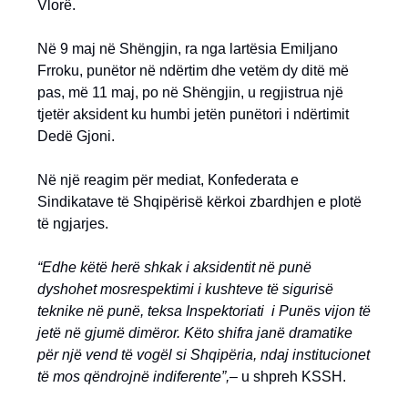
Vlorë.
Në 9 maj në Shëngjin, ra nga lartësia Emiljano
Frroku, punëtor në ndërtim dhe vetëm dy ditë më
pas, më 11 maj, po në Shëngjin, u regjistrua një
tjetër aksident ku humbi jetën punëtori i ndërtimit
Dedë Gjoni.
Në një reagim për mediat, Konfederata e
Sindikatave të Shqipërisë kërkoi zbardhjen e plotë
të ngjarjes.
“Edhe këtë herë shkak i aksidentit në punë
dyshohet mosrespektimi i kushteve të sigurisë
teknike në punë, teksa Inspektoriati i Punës vijon të
jetë në gjumë dimëror. Këto shifra janë dramatike
për një vend të vogël si Shqipëria, ndaj institucionet
të mos qëndrojnë indiferente”,
– u shpreh KSSH.