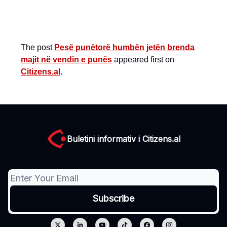
The post
Pesë punëtorë humbën jetën brenda
majit në vendin e punës
appeared first on
Citizens.al
.
Buletini informativ i Citizens.al