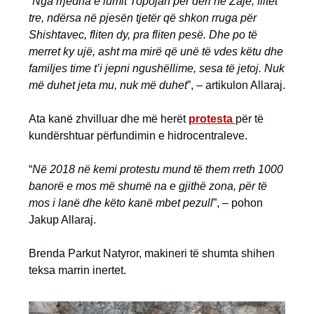
“
Nga rrjedha e lumit Topojan për deri në Zajë, flitet
tre, ndërsa në pjesën tjetër që shkon rruga për
Shishtavec, fliten dy, pra fliten pesë. Dhe po të
merret ky ujë, asht ma mirë që unë të vdes këtu dhe
familjes time t’i jepni ngushëllime, sesa të jetoj. Nuk
më duhet jeta mu, nuk më duhet
”, – artikulon Allaraj.
Ata kanë zhvilluar dhe më herët
protesta
për të
kundërshtuar përfundimin e hidrocentraleve.
“
Në 2018 në kemi protestu mund të them rreth 1000
banorë e mos më shumë na e gjithë zona, për të
mos i lanë dhe këto kanë mbet pezull
”, – pohon
Jakup Allaraj.
Brenda Parkut Natyror, makineri të shumta shihen
teksa marrin inertet.