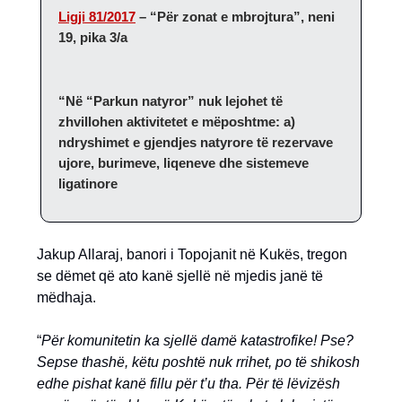
Ligji 81/2017
– “Për zonat e mbrojtura”, neni
19, pika 3/a
“Në “Parkun natyror” nuk lejohet të
zhvillohen aktivitetet e mëposhtme: a)
ndryshimet e gjendjes natyrore të rezervave
ujore, burimeve, liqeneve dhe sistemeve
ligatinore
Jakup Allaraj, banori i Topojanit në Kukës, tregon
se dëmet që ato kanë sjellë në mjedis janë të
mëdhaja.
“
Për komunitetin ka sjellë damë katastrofike! Pse?
Sepse thashë, këtu poshtë nuk rrihet, po të shikosh
edhe pishat kanë fillu për t’u tha.
Për të lëvizësh