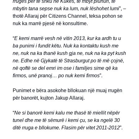
rrugës për të shku në Kukës, të mbyt pluhuri, të
mbytin tana sepse nuk ka lum, nuk lëshohet lumi
”, –
thotë Allaraj për Citizens Channel, teksa pohon se
nuk ka marrë pjesë në konsultime.
“
E kemi marrë vesh në vitin 2013, kur ka ardh tu u
ba punimi i fundit këtu. Nuk ka kontaktu kush me
ne, nuk na ka thanë kush gja ne, nuk na ka pyt kush
ne. Edhe në Gjykatë të Strasburgut po të më çojnë,
në qoftë se del emri im ose i familjes sime që ka
firmos, unë pranoj… po nuk kemi firmos
”.
Punimet e bëra asokohe bllokuan një muaj rrugën
për banorët, kujton Jakup Allaraj.
“
Ne si banorë kemi kalu me thasë të miellit nëpër
tunel dhe me të sëmurë i kemi çu, se ka ngelë 30
ditë rruga e bllokume. Flasim për vitet 2011-2012
”.