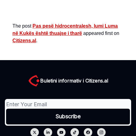
The post
Pas pesë hidrocentralesh, lumi Luma
në Kukës është thuajse i tharë
appeared first on
Citizens.al
.
Buletini informativ i Citizens.al