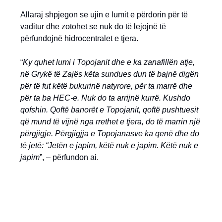
Allaraj shpjegon se ujin e lumit e përdorin për të
vaditur dhe zotohet se nuk do të lejojnë të
përfundojnë hidrocentralet e tjera.
“
Ky quhet lumi i Topojanit dhe e ka zanafillën atje,
në Grykë të Zajës këta sundues dun të bajnë digën
për të fut këtë bukurinë natyrore, për ta marrë dhe
për ta ba HEC-e. Nuk do ta arrijnë kurrë. Kushdo
qofshin. Qoftë banorët e Topojanit, qoftë pushtuesit
që mund të vijnë nga rrethet e tjera, do të marrin një
përgjigje. Përgjigjja e Topojanasve ka qenë dhe do
të jetë: “Jetën e japim, këtë nuk e japim. Këtë nuk e
japim
”, – përfundon ai.