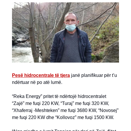
Pesë hidrocentrale të tjera
janë planifikuar për t’u
ndërtuar në po atë lumë.
“Reka Energy” pritet të ndërtojë hidrocentralet
“Zajë” me fuqi 220 KW, “Turaj” me fuqi 320 KW,
“Xhaferraj -Meshteken” me fuqi 3680 KW, “Novosej”
me fuqi 220 KW dhe “Kollovoz” me fuqi 1500 KW.