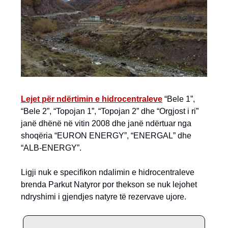
Lejet për ndërtimin e hidrocentraleve
“Bele 1”,
“Bele 2”, “Topojan 1”, “Topojan 2” dhe “Orgjost i ri”
janë dhënë në vitin 2008 dhe janë ndërtuar nga
shoqëria “EURON ENERGY”, “ENERGAL” dhe
“ALB-ENERGY”.
Ligji nuk e specifikon ndalimin e hidrocentraleve
brenda Parkut Natyror por thekson se nuk lejohet
ndryshimi i gjendjes natyre të rezervave ujore.