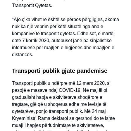
Transportit Qytetas.
*Ajo ç’ka vihet re është se përpos përgjigjes, akoma
nuk ka një veprim për këtë situatë nga ana e
kompanive të trasportit qytetas. Edhe sot, e martë,
datë 7 korrik 2020, autobusët janë pa sinjalistikë
informuese për ruajtjen e higjenës dhe mbajtjen e
distancës.
Transporti publik gjatë pandemisë
Transporti publik u ndërpre më 12 mars 2020, si
pasojë e masave ndaj COVID-19. Në maj filloi
gradualisht hapja e aktiviteteve shoqërore e
tregtare, gjë që u shoqërua edhe me lëvizje të
qytetarëve, por jo transporti publik. Më 24 maj
Kryeministri Rama deklaroi se qershori do të ishte
muaji i hapjes përfudnimtare të aktivieteteve,