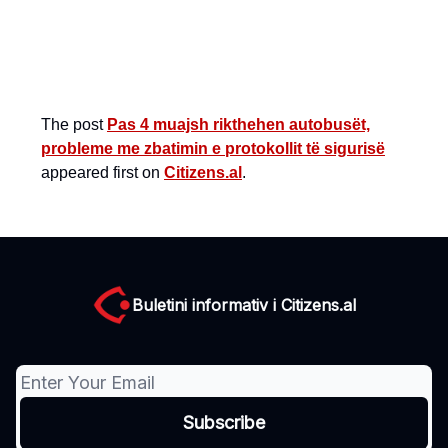
The post
Pas 4 muajsh rikthehen autobusët,
probleme me zbatimin e protokollit të sigurisë
appeared first on
Citizens.al
.
Buletini informativ i Citizens.al