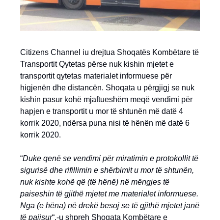
Citizens Channel iu drejtua Shoqatës Kombëtare të
Transportit Qytetas përse nuk kishin mjetet e
transportit qytetas materialet informuese për
higjenën dhe distancën. Shoqata u përgjigj se nuk
kishin pasur kohë mjaftueshëm meqë vendimi për
hapjen e transportit u mor të shtunën më datë 4
korrik 2020, ndërsa puna nisi të hënën më datë 6
korrik 2020.
“
Duke qenë se vendimi për miratimin e protokollit të
sigurisë dhe rifillimin e shërbimit u mor të shtunën,
nuk kishte kohë që (të hënë) në mëngjes të
paiseshin të gjithë mjetet me materialet informuese.
Nga (e hëna) në drekë besoj se të gjithë mjetet janë
të pajisur
“,-u shpreh Shoqata Kombëtare e