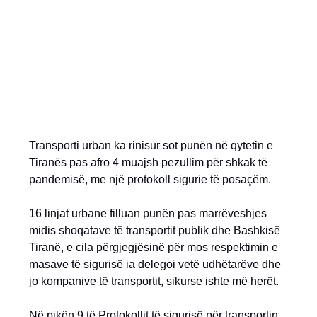
Transporti urban ka rinisur sot punën në qytetin e
Tiranës pas afro 4 muajsh pezullim për shkak të
pandemisë, me një protokoll sigurie të posaçëm.
16 linjat urbane filluan punën pas marrëveshjes
midis shoqatave të transportit publik dhe Bashkisë
Tiranë, e cila përgjegjësinë për mos respektimin e
masave të sigurisë ia delegoi vetë udhëtarëve dhe
jo kompanive të transportit, sikurse ishte më herët.
Në pikën 9 të Protokollit të sigurisë për transportin