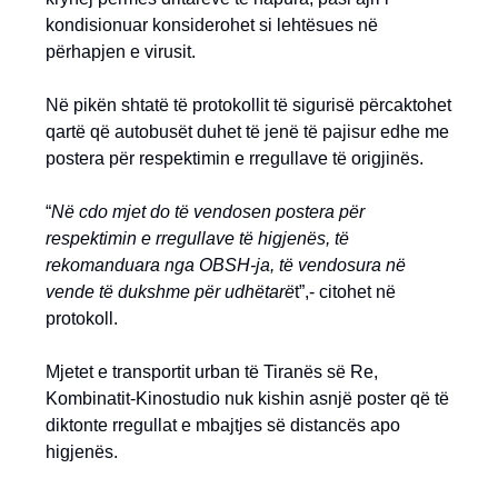
kondisionuar konsiderohet si lehtësues në
përhapjen e virusit.
Në pikën shtatë të protokollit të sigurisë përcaktohet
qartë që autobusët duhet të jenë të pajisur edhe me
postera për respektimin e rregullave të origjinës.
“
Në cdo mjet do të vendosen postera për
respektimin e rregullave të higjenës, të
rekomanduara nga OBSH-ja, të vendosura në
vende të dukshme për udhëtarë
t”,- citohet në
protokoll.
Mjetet e transportit urban të Tiranës së Re,
Kombinatit-Kinostudio nuk kishin asnjë poster që të
diktonte rregullat e mbajtjes së distancës apo
higjenës.