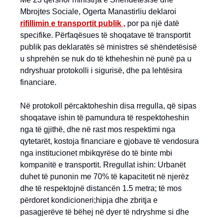
Mbrojtes Sociale, Ogerta Manastirliu deklaroi
ri
f
illimin e transportit publik ,
por pa një datë
specifike. Përfaqësues të shoqatave të transportit
publik pas deklaratës së ministres së shëndetësisë
u shprehën se nuk do të ktheheshin në punë pa u
ndryshuar protokolli i sigurisë, dhe pa lehtësira
financiare.
Në protokoll përcaktoheshin disa rregulla, që sipas
shoqatave ishin të pamundura të respektoheshin
nga të gjithë, dhe në rast mos respektimi nga
qytetarët, kostoja financiare e gjobave të vendosura
nga institucionet mbikqyrëse do të binte mbi
kompanitë e transportit. Rregullat ishin: Urbanët
duhet të punonin me 70% të kapacitetit në njerëz
dhe të respektojnë distancën 1.5 metra; të mos
përdoret kondicioneri;hipja dhe zbritja e
pasagjerëve të bëhej në dyer të ndryshme si dhe