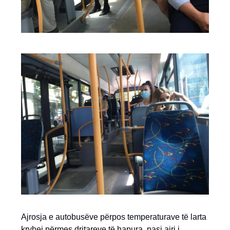
Ajrosja e autobusëve përpos temperaturave të larta
kryhej përmes dritareve të hapura, pasi ajri i