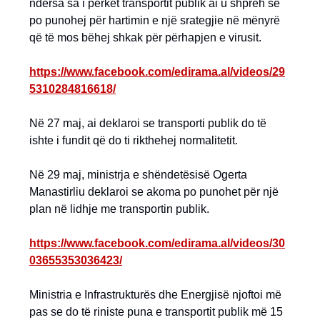
ndërsa sa i përket transportit publik ai u shpreh se
po punohej për hartimin e një srategjie në mënyrë
që të mos bëhej shkak për përhapjen e virusit.
https://www.facebook.com/edirama.al/videos/29
5310284816618/
Në 27 maj, ai deklaroi se transporti publik do të
ishte i fundit që do ti rikthehej normalitetit.
Në 29 maj, ministrja e shëndetësisë Ogerta
Manastirliu deklaroi se akoma po punohet për një
plan në lidhje me transportin publik.
https://www.facebook.com/edirama.al/videos/30
03655353036423/
Ministria e Infrastrukturës dhe Energjisë njoftoi më
pas se do të riniste puna e transportit publik më 15