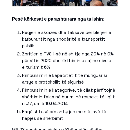
Pesë kërkesat e parashturara nga ta ishin:
Heqjen e akcizës dhe taksave për blerjen e
karburantit nga shoqëritë e transportit
publik
Zbritjen e TVSH-së në shitje nga 20% në 0%
për vitin 2020 dhe rikthimin e saj në nivelet
e turizmit 6%
Rimbursimin e kapacitetit të munguar si
arsye e protokollit të sigurisë
Rimbursimin e kategorive, të cilat përfitojnë
shërbimin falas në burim, në respekt të ligjit
nr.37, datë 10.04.2014
Pagë shtesë për shtyrjen me një javë të
hapjes së shërbimit
Më 23 qershor ministrja e Shëndetësisë dhe