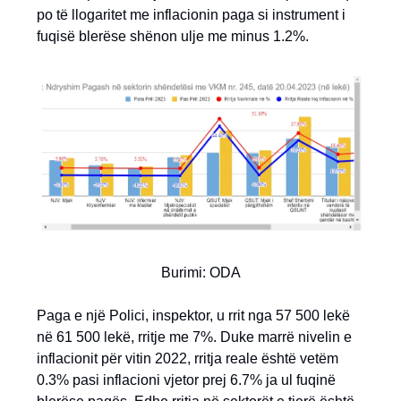
po të llogaritet me inflacionin paga si instrument i
fuqisë blerëse shënon ulje me minus 1.2%.
Burimi: ODA
Paga e një Polici, inspektor, u rrit nga 57 500 lekë
në 61 500 lekë, rritje me 7%. Duke marrë nivelin e
inflacionit për vitin 2022, rritja reale është vetëm
0.3% pasi inflacioni vjetor prej 6.7% ja ul fuqinë