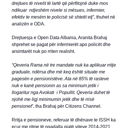
drejtues të nivelit të lartë që përfitojnë duke mos
ndikuar ndjeshëm nivele si mësues, infermier,
efektiv te mesëm te policisë së shtetit etj
”, thuhet në
analizën e ODA.
Drejtuesja e Open Data Albania, Aranita Brahaj
shprehet se pagat për infermierët apo policët dhe
arsimtarët nuk po rriten realisht.
“Qeveria Rama në tre mandate nuk ka aplikuar rritje
graduale, ndërsa dhe më keq është situate me
pagesën e pensionistëve. Ata në 85% të rasteve
nuk e kanë pensionin as sa minimum jetik i
llogaritur nga Avokati i Popullit. Qeveria duhet të
njohë me ligj minimumin jetik dhe të rrisë
pensionet
”, tha Brahaj për Citizens Channel.
Rritja e pensioneve, referuar të dhënave te ISSH ka
ecur me ritme të ngadalta gjatë viteve 2014-2021