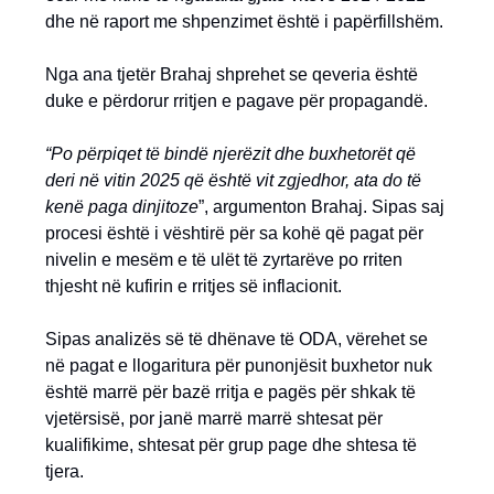
dhe në raport me shpenzimet është i papërfillshëm.
Nga ana tjetër Brahaj shprehet se qeveria është
duke e përdorur rritjen e pagave për propagandë.
“Po përpiqet të bindë njerëzit dhe buxhetorët që
deri në vitin 2025 që është vit zgjedhor, ata do të
kenë paga dinjitoze
”, argumenton Brahaj. Sipas saj
procesi është i vështirë për sa kohë që pagat për
nivelin e mesëm e të ulët të zyrtarëve po rriten
thjesht në kufirin e rritjes së inflacionit.
Sipas analizës së të dhënave të ODA, vërehet se
në pagat e llogaritura për punonjësit buxhetor nuk
është marrë për bazë rritja e pagës për shkak të
vjetërsisë, por janë marrë marrë shtesat për
kualifikime, shtesat për grup page dhe shtesa të
tjera.