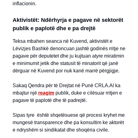
inflacionin.
Aktivistët: Ndërhyrja e pagave në sektorët
publik e paplotë dhe e pa drejtë
Teksa mbahen seanca në Kuvend, aktivistët e
Lëvizjes Bashkë denoncuan jashtë godinës rritje ne
pagave për deputetet dhe ju kujtuan atyre miratimin
e minimumit jetik dhe statusit të minatorit që janë
dërguar në Kuvend por nuk kanë marrë përgjigje.
Sakaq Qendra për të Drejtat në Punë CRLA.Al ka
mbajtur një
reagim
publik, duke e cilësuar rritjen e
pagave të paplotë dhe të padrejtë.
Sipas tyre është shqetësuese që procesi kryhet me
mungesë transparence dhe pa konsultim ke aktorët
e ndryshëm si sindikatat dhe shoqëria civile.