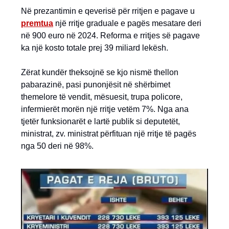
Në prezantimin e qeverisë për rritjen e pagave u
premtua
një rritje graduale e pagës mesatare deri
në 900 euro në 2024. Reforma e rritjes së pagave
ka një kosto totale prej 39 miliard lekësh.
Zërat kundër theksojnë se kjo nismë thellon
pabarazinë, pasi punonjësit në shërbimet
themelore të vendit, mësuesit, trupa policore,
infermierët morën një rritje vetëm 7%. Nga ana
tjetër funksionarët e lartë publik si deputetët,
ministrat, zv. ministrat përfituan një rritje të pagës
nga 50 deri në 98%.