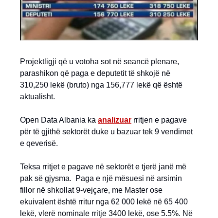
Projektligji që u votoha sot në seancë plenare,
parashikon që paga e deputetit të shkojë në
310,250 lekë (bruto) nga 156,777 lekë që është
aktualisht.
Open Data Albania ka
analizuar
rritjen e pagave
për të gjithë sektorët duke u bazuar tek 9 vendimet
e qeverisë.
Teksa rritjet e pagave në sektorët e tjerë janë më
pak së gjysma. Paga e një mësuesi në arsimin
fillor në shkollat 9-vejçare, me Master ose
ekuivalent është rritur nga 62 000 lekë në 65 400
lekë, vlerë nominale rritje 3400 lekë, ose 5.5%. Në