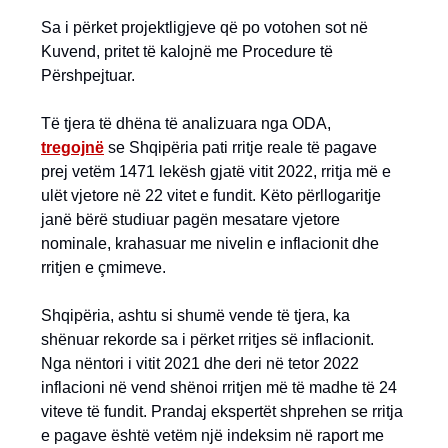
Sa i përket projektligjeve që po votohen sot në
Kuvend, pritet të kalojnë me Procedure të
Përshpejtuar.
Të tjera të dhëna të analizuara nga ODA,
tregojnë
se Shqipëria pati rritje reale të pagave
prej vetëm 1471 lekësh gjatë vitit 2022, rritja më e
ulët vjetore në 22 vitet e fundit. Këto përllogaritje
janë bërë studiuar pagën mesatare vjetore
nominale, krahasuar me nivelin e inflacionit dhe
rritjen e çmimeve.
Shqipëria, ashtu si shumë vende të tjera, ka
shënuar rekorde sa i përket rritjes së inflacionit.
Nga nëntori i vitit 2021 dhe deri në tetor 2022
inflacioni në vend shënoi rritjen më të madhe të 24
viteve të fundit. Prandaj ekspertët shprehen se rritja
e pagave është vetëm një indeksim në raport me