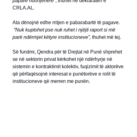
paparë ndonjëherë
”, thuhet në deklaratën e
CRLA.AL.
Ata dënojnë edhe rritjen e pabarabartë të pagave.
“Nuk kuptohet pse nuk ruhet i njëjti raport si më
parë ndërmjet këtyre institucioneve”,
thuhet më tej.
Së fundmi, Qendra për të Drejtat në Punë shprehet
se në sektorin privat kërkohet një ndërhyrje në
sistemin e kontraktimit kolektiv, fuqizimit të aktorëve
që përfaqësojnë interesat e punëtorëve e rolit të
institucioneve që merren me punën.