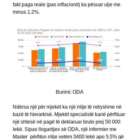
fakt paga reale (pas inflacionit) ka pësuar ulje me
minus 1.2%.
Burimi: ODA
Ndërsa një për mjekët ka një rritje të ndryshme në
bazë të hierarkisë. Mjekët specialistë kanë përfituar
një shtesë në pagë të deklaruar bruto prej 50 000
lekë. Sipas llogaritjes së ODA, një infermier me
Master përfiton rritje vetëm 3400 lekë apo 5.5% që