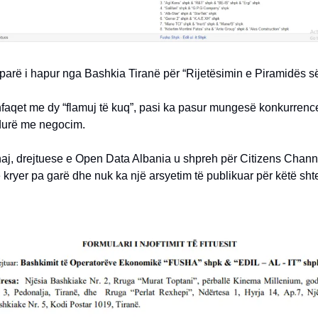
 parë i hapur nga Bashkia Tiranë për “Rijetësimin e Piramidës s
hfaqet me dy “flamuj të kuq”, pasi ka pasur mungesë konkurrenc
durë me negocim.
haj, drejtuese e Open Data Albania u shpreh për Citizens Chann
 kryer pa garë dhe nuk ka një arsyetim të publikuar për këtë sh