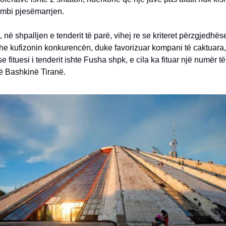
 mbi pjesëmarrjen.
, në shpalljen e tenderit të parë, vihej re se kriteret përzgjedhës
dhe kufizonin konkurencën, duke favorizuar kompani të caktuara
se fituesi i tenderit ishte Fusha shpk, e cila ka fituar një numër 
ë Bashkinë Tiranë.