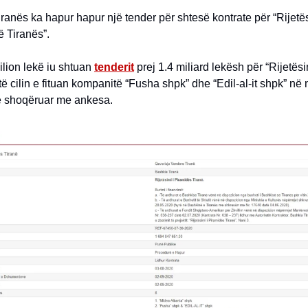
ranës ka hapur hapur një tender për shtesë kontrate për “Rijetë
 Tiranës”.
lion lekë iu shtuan
tenderit
prej 1.4 miliard lekësh për “Rijetës
të cilin e fituan kompanitë “Fusha shpk” dhe “Edil-al-it shpk” në 
ë shoqëruar me ankesa.