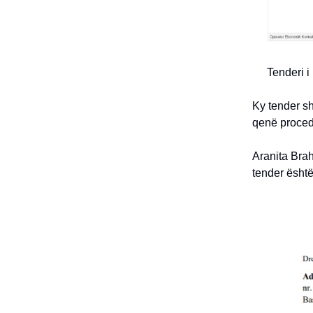
Tenderi i
Ky tender s
qenë proce
Aranita Bra
tender është