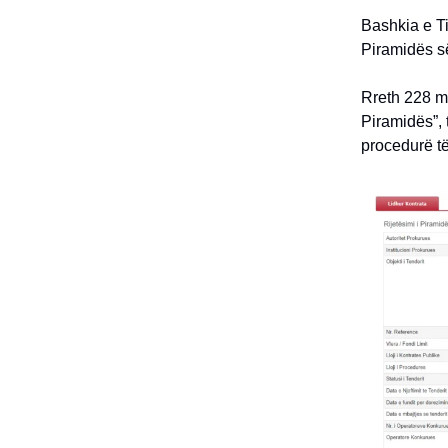
Bashkia e Ti
Piramidës së
Rreth 228 mi
Piramidës”, 
procedurë t