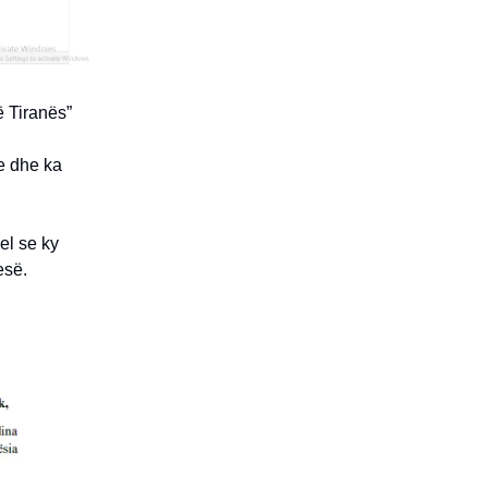
ë Tiranës”
e dhe ka
el se ky
tesë.