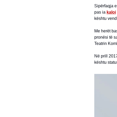
Sipërfaqja e
pas ia
kaloi
kështu vendi
Me herët bash
pronësi të s
Teatrin Kom
Në prill 201
kështu statu