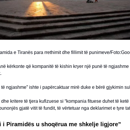
amida e Tiranës para rrethimit dhe fillimit të punimeve/Foto:Goo
anë kërkonte që kompanitë të kishin kryer një punë të ngjashme
.
ë të ngjashme” ishte i papërcaktuar mirë duke e bërë gjykimin sub
e dhe kritere të tjera kufizuese si “kompania fituese duhet të ketë
nonjës gjatë vitit të fundit, të vërtetuar nga deklarimet e tyre ta
i i Piramidës u shoqërua me shkelje ligjore”