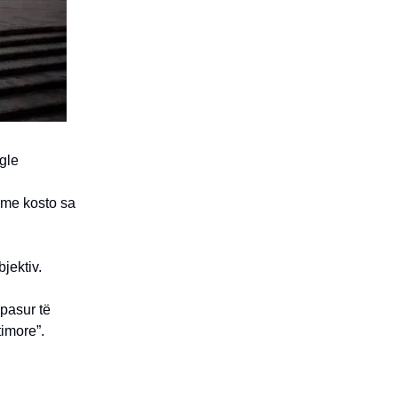
gle
 me kosto sa
jektiv.
 pasur të
timore”.