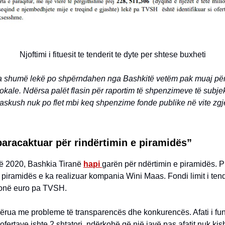
Njoftimi i fituesit te tenderit te dyte per shtese buxheti
tha shumë lekë po shpërndahen nga Bashkitë vetëm pak muaj pë
okale. Ndërsa palët flasin për raportim të shpenzimeve të subje
 askush nuk po flet mbi keq shpenzime fonde publike në vite zg
paracaktuar për rindërtimin e piramidës”
të 2020, Bashkia Tiranë
hapi
garën për ndërtimin e piramidës. P
e piramidës e ka realizuar kompania Wini Maas. Fondi limit i tend
lionë euro pa TVSH.
ërua me probleme të transparencës dhe konkurencës. Afati i fun
ofertave ishte 2 shtatori, ndërkohë që një javë pas afatit nuk kis