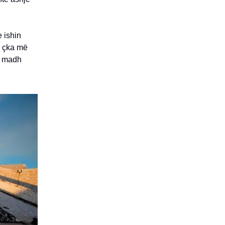
e ishin
, çka më
të madh