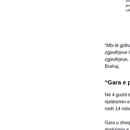
“
Mbi të gji
zgjedhjeve l
zgjedhjeve,
Brahaj.
“Gara e 
Në 4 gusht 
rijetësimin 
rreth 14 mi
Gara u shoq
dorëzimin e 