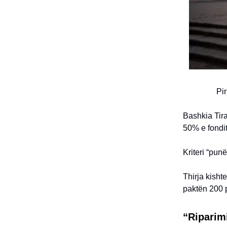
Pir
Bashkia Tir
50% e fondit
Kriteri “pun
Thirja kisht
paktën 200 pu
“Riparim