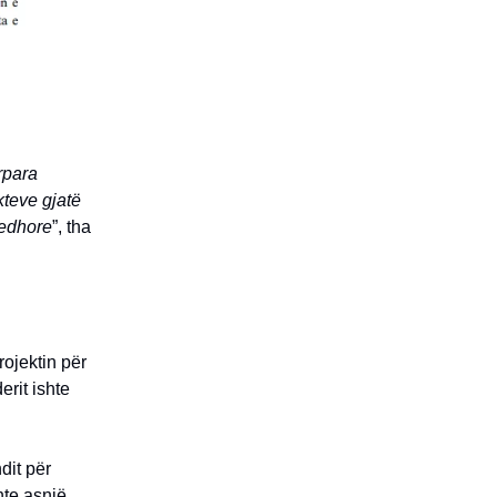
rpara
kteve gjatë
jedhore
”, tha
rojektin për
erit ishte
dit për
hte asnjë