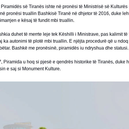
 Piramidës së Tiranës ishte në pronësi të Ministrisë së Kulturës
në pronësi truallin Bashkisë Tiranë në dhjetor të 2016, duke le
marrjen e kësaj të fundit mbi truallin.
kia duhet të merrte leje tek Këshilli i Ministrave, pas kalimit të t
aj ka autonimi të plotë mbi truallin. E njëjta procedurë që u nd
bëtar. Bashkë me pronësinë, piramidës iu ndryshua dhe statusi.
7, Piramida u hoq si pjesë e qendrës historike të Tiranës, duke
sin e saj si Monument Kulture.