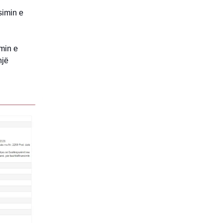
simin e
imin e
një