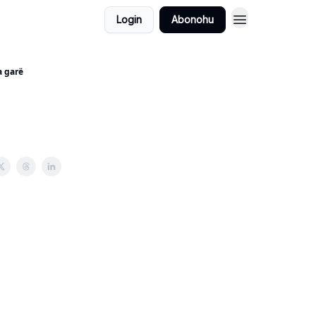
Login
Abonohu
 garë