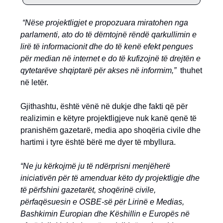
“Nëse projektligjet e propozuara miratohen nga
parlamenti, ato do të dëmtojnë rëndë qarkullimin e
lirë të informacionit dhe do të kenë efekt pengues
për median në internet e do të kufizojnë të drejtën e
qytetarëve shqiptarë për akses në informim,”
thuhet
në letër.
Gjithashtu, është vënë në dukje dhe fakti që për
realizimin e këtyre projektligjeve nuk kanë qenë të
pranishëm gazetarë, media apo shoqëria civile dhe
hartimi i tyre është bërë me dyer të mbyllura.
“Ne ju kërkojmë ju të ndërprisni menjëherë
iniciativën për të amenduar këto dy projektligje dhe
të përfshini gazetarët, shoqërinë civile,
përfaqësuesin e OSBE-së për Lirinë e Medias,
Bashkimin Europian dhe Këshillin e Europës në