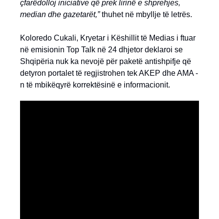
çfarëdolloj iniciative që prek lirinë e shprehjes,
median dhe gazetarët,”
thuhet në mbyllje të letrës.
Koloredo Cukali, Kryetar i Këshillit të Medias i ftuar
në emisionin Top Talk në 24 dhjetor deklaroi se
Shqipëria nuk ka nevojë për paketë antishpifje që
detyron portalet të regjistrohen tek AKEP dhe AMA -
n të mbikëqyrë korrektësinë e informacionit.