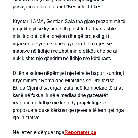
posaçëm që do të quhet “Këshilli i Etikës”.
Kryetari i AMA, Gentian Sala tha gjatë prezantimit të
projektligjit se ky projektligj është hartuar jashtë
intstitucionit që ai drejton dhe që projektligji i
ngarkon detyrën e mbikëqyrjes dhe marjes së
masave në lidhje me zbatimin e etikës dhe se ai
nuk kishte një qëndrim në lidhje me këtë rast.
Ditën e sotme nëpërmjet një letre të hapur kundrejt
Kryeministrit Rama dhe Ministres së Drejtësisë
Etilda Gjoni disa organizata ndërkombëtare të cilat
kanë në fokus lirinë e medias dhe gazetarët
reaguan në lidhje me këto dy projektligje të
propozuara duke kërkuar që qeveria të tërhiqet nga
kjo iniciativë.
Në letrën e dërguar nga
Reporterët pa