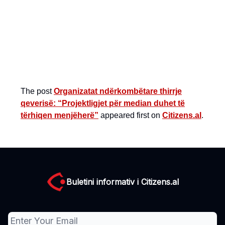
The post
Organizatat ndërkombëtare thirrje
qeverisë: “Projektligjet për median duhet të
tërhiqen menjëherë”
appeared first on
Citizens.al
.
Buletini informativ i Citizens.al