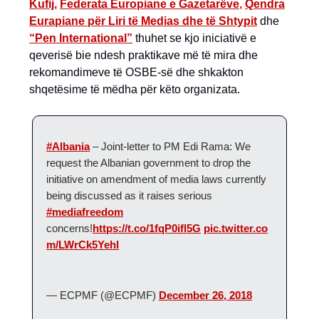
Kufij,
Federata Europiane e Gazetarëve
,
Qendra
Eurapiane për Liri të Medias dhe të Shtypit
dhe
“Pen International”
thuhet se kjo iniciativë e
qeverisë bie ndesh praktikave më të mira dhe
rekomandimeve të OSBE-së dhe shkakton
shqetësime të mëdha për këto organizata.
#Albania
– Joint-letter to PM Edi Rama: We
request the Albanian government to drop the
initiative on amendment of media laws currently
being discussed as it raises serious
#mediafreedom
concerns!
https://t.co/1fqP0ifl5G
pic.twitter.co
m/LWrCk5Yehl
— ECPMF (@ECPMF)
December 26, 2018