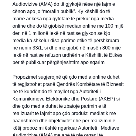
Audiovizive (AMA) do të gjykojë nëse një lajm e
cënon apo jo “moralin publik”. Ky këshill do të
marrë ankesa nga qytetarë të prekur nga media
online dhe do të gjobisë median online me 100 mijë
deri në 1 milionë lekë në rast se gjykon se kjo
media ka shkelur disa parime etike të përshkruara
në nenin 33/1, si dhe me gjobë në masën 800 mijë
lekë në rast se refuzon urdhërin e Këshillit të Etikës
për të publikuar përgënjeshtrim apo sqarim.
Propozimet sugjerojnë që çdo media online duhet
të regjistrohet pranë Qendrës Kombëtare të Biznesit
në të kundërt do të mbyllet nga Autoriteti i
Komunikimeve Elektronike dhe Postare (AKEP) si
dhe çdo media duhet të zbatojë parimin e të
realizuarit të lajmit apo çdo produkti mediatik me
paanshmëri dhe objektivitet dhe për realizimin e
këtij propozimi është ngarkuar Autoriteti i Mediave
Audiovizive (AMA) me anë të një organi të