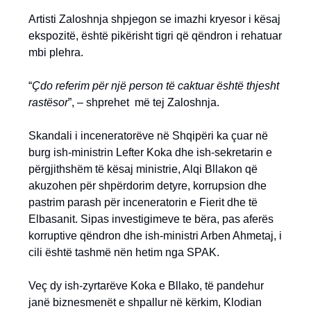
Artisti Zaloshnja shpjegon se imazhi kryesor i kësaj
ekspozitë, është pikërisht tigri që qëndron i rehatuar
mbi plehra.
“
Çdo referim për një person të caktuar është thjesht
rastësor
”, – shprehet më tej Zaloshnja.
Skandali i inceneratorëve në Shqipëri ka çuar në
burg ish-ministrin Lefter Koka dhe ish-sekretarin e
përgjithshëm të kësaj ministrie, Alqi Bllakon që
akuzohen për shpërdorim detyre, korrupsion dhe
pastrim parash për inceneratorin e Fierit dhe të
Elbasanit. Sipas investigimeve te bëra, pas aferës
korruptive qëndron dhe ish-ministri Arben Ahmetaj, i
cili është tashmë nën hetim nga SPAK.
Veç dy ish-zyrtarëve Koka e Bllako, të pandehur
janë biznesmenët e shpallur në kërkim, Klodian