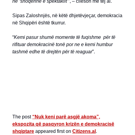
në ‘shoqërinë e spektaklit’
”, – cilëson më tej ai.
Sipas Zaloshnjës, në këtë dhjetëvjeçar, demokracia
në Shqipëri është tkurrur.
“
Kemi pasur shumë momente të fuqishme për të
rifituar demokracinë tonë por ne e kemi humbur
tashmë edhe të drejtën për të reaguar
”.
The post
“Nuk keni parë asgjë akoma”,
ekspozita që pasqyron krizën e demokracisë
shqiptare
appeared first on
Citizens.al
.