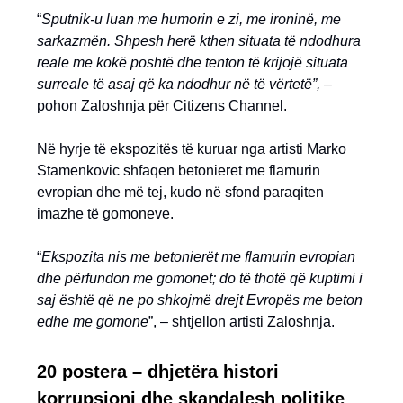
“
Sputnik-u luan me humorin e zi, me ironinë, me
sarkazmën. Shpesh herë kthen situata të ndodhura
reale me kokë poshtë dhe tenton të krijojë situata
surreale të asaj që ka ndodhur në të vërtetë”,
–
pohon Zaloshnja për Citizens Channel.
Në hyrje të ekspozitës të kuruar nga artisti Marko
Stamenkovic shfaqen betonieret me flamurin
evropian dhe më tej, kudo në sfond paraqiten
imazhe të gomoneve.
“
Ekspozita nis me betonierët me flamurin evropian
dhe përfundon me gomonet; do të thotë që kuptimi i
saj është që ne po shkojmë drejt Evropës me beton
edhe me gomone
”, – shtjellon artisti Zaloshnja.
20 postera – dhjetëra histori
korrupsioni dhe skandalesh politike