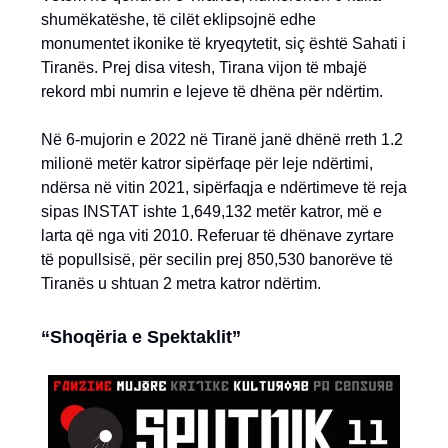
shumëkatëshe, të cilët eklipsojnë edhe
monumentet ikonike të kryeqytetit, siç është Sahati i
Tiranës. Prej disa vitesh, Tirana vijon të mbajë
rekord mbi numrin e lejeve të dhëna për ndërtim.
Në 6-mujorin e 2022 në Tiranë janë dhënë rreth 1.2
milionë metër katror sipërfaqe për leje ndërtimi,
ndërsa në vitin 2021, sipërfaqja e ndërtimeve të reja
sipas INSTAT ishte 1,649,132 metër katror, më e
larta që nga viti 2010. Referuar të dhënave zyrtare
të popullsisë, për secilin prej 850,530 banorëve të
Tiranës u shtuan 2 metra katror ndërtim.
“Shoqëria e Spektaklit”