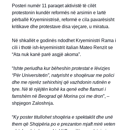
Posteri numër 11 paraqet aktivistë të cilët
protestonin kundër reformës në arsimin e lartë
përballë Kryeministrisë, reformë e cila pavarësisht
kritikave dhe protestave disa vjeçare, u miratua.
Në shkallët e godinës ndodhet Kryeministri Rama i
cili i thotë ish-kryeministrit italian Mateo Renzit se
“Ata nuk kanë parë asgjë akoma”.
“
Ishte periudha kur bëheshin protestat e lëvizjes
“Për Universitetin”, natyrisht e shoqëruar me polici
dhe me njerëz sehirxhinj që vazhdonin rutinën e
tyre. Në të njëjtën kohë ka qenë edhe flamuri i
famshëm në Beograd që Morina çoi me dron
”, –
shpjegon Zaloshnja.
“
Ky poster titullohet shoqëria e spektaklit dhe unë
them që Shqipëria po e prezanton mjaft mirë veten