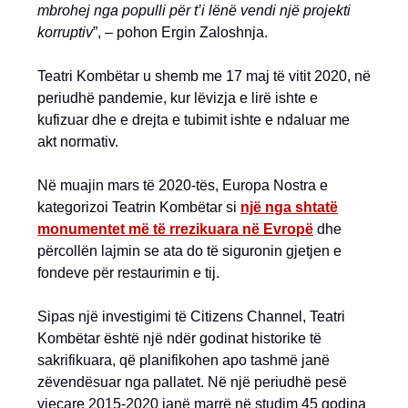
mbrohej nga populli për t’i lënë vendi një projekti
korruptiv
”, – pohon Ergin Zaloshnja.
Teatri Kombëtar u shemb me 17 maj të vitit 2020, në
periudhë pandemie, kur lëvizja e lirë ishte e
kufizuar dhe e drejta e tubimit ishte e ndaluar me
akt normativ.
Në muajin mars të 2020-tës, Europa Nostra e
kategorizoi Teatrin Kombëtar si
një nga shtatë
monumentet më të rrezikuara në Evropë
dhe
përcollën lajmin se ata do të siguronin gjetjen e
fondeve për restaurimin e tij.
Sipas një investigimi të Citizens Channel, Teatri
Kombëtar është një ndër godinat historike të
sakrifikuara, që planifikohen apo tashmë janë
zëvendësuar nga pallatet. Në një periudhë pesë
vjeçare 2015-2020 janë marrë në studim 45 godina