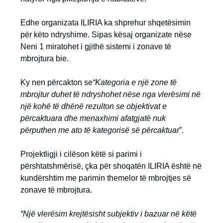
Edhe organizata ILIRIA ka shprehur shqetësimin
për këto ndryshime. Sipas kësaj organizate nëse
Neni 1 miratohet i gjithë sistemi i zonave të
mbrojtura bie.
Ky nen përcakton se
“Kategoria e një zone të
mbrojtur duhet të ndryshohet nëse nga vlerësimi në
një kohë të dhënë rezulton se objektivat e
përcaktuara dhe menaxhimi afatgjatë nuk
përputhen me ato të kategorisë së përcaktuar
”.
Projektligji i cilëson këtë si parimi i
përshtatshmërisë, çka për shoqatën ILIRIA është në
kundërshtim me parimin themelor të mbrojtjes së
zonave të mbrojtura.
“Një vlerësim krejtësisht subjektiv i bazuar në këtë