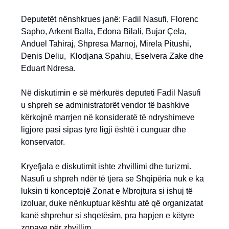
Deputetët nënshkrues janë: Fadil Nasufi, Florenc
Sapho, Arkent Balla, Edona Bilali, Bujar Çela,
Anduel Tahiraj, Shpresa Marnoj, Mirela Pitushi,
Denis Deliu, Klodjana Spahiu, Eselvera Zake dhe
Eduart Ndresa.
Në diskutimin e së mërkurës deputeti Fadil Nasufi
u shpreh se administratorët vendor të bashkive
kërkojnë marrjen në konsideratë të ndryshimeve
ligjore pasi sipas tyre ligji është i cunguar dhe
konservator.
Kryefjala e diskutimit ishte zhvillimi dhe turizmi.
Nasufi u shpreh ndër të tjera se Shqipëria nuk e ka
luksin ti konceptojë Zonat e Mbrojtura si ishuj të
izoluar, duke nënkuptuar kështu atë që organizatat
kanë shprehur si shqetësim, pra hapjen e këtyre
zonave për zhvillim.