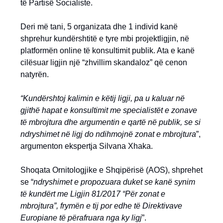
të Partisë Socialiste.
Deri më tani, 5 organizata dhe 1 individ kanë
shprehur kundërshtitë e tyre mbi projektligjin, në
platformën online të konsultimit publik. Ata e kanë
cilësuar ligjin një “zhvillim skandaloz” që cenon
natyrën.
“Kundërshtoj kalimin e këtij ligji, pa u kaluar në
gjithë hapat e konsultimit me specialistët e zonave
të mbrojtura dhe argumentin e qartë në publik, se si
ndryshimet në ligj do ndihmojnë zonat e mbrojtura
”,
argumenton ekspertja Silvana Xhaka.
Shoqata Ornitologjike e Shqipërisë (AOS), shprehet
se “
ndryshimet e propozuara duket se kanë synim
të kundërt me Ligjin 81/2017 “Për zonat e
mbrojtura”, frymën e tij por edhe të Direktivave
Europiane të përafruara nga ky ligj
”.