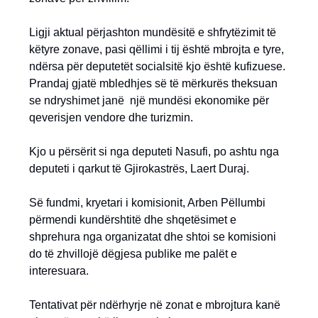
Ligji aktual përjashton mundësitë e shfrytëzimit të
këtyre zonave, pasi qëllimi i tij është mbrojta e tyre,
ndërsa për deputetët socialsitë kjo është kufizuese.
Prandaj gjatë mbledhjes së të mërkurës theksuan
se ndryshimet janë një mundësi ekonomike për
qeverisjen vendore dhe turizmin.
Kjo u përsërit si nga deputeti Nasufi, po ashtu nga
deputeti i qarkut të Gjirokastrës, Laert Duraj.
Së fundmi, kryetari i komisionit, Arben Pëllumbi
përmendi kundërshtitë dhe shqetësimet e
shprehura nga organizatat dhe shtoi se komisioni
do të zhvillojë dëgjesa publike me palët e
interesuara.
Tentativat për ndërhyrje në zonat e mbrojtura kanë