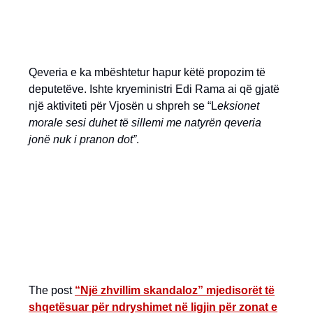
Qeveria e ka mbështetur hapur këtë propozim të
deputetëve. Ishte kryeministri Edi Rama ai që gjatë
një aktiviteti për Vjosën u shpreh se “L
eksionet
morale sesi duhet të sillemi me natyrën qeveria
jonë nuk i pranon dot”
.
The post
“Një zhvillim skandaloz” mjedisorët të
shqetësuar për ndryshimet në ligjin për zonat e