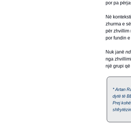
por pa përja
Në konteksti
zhurma e së 
për zhvillim 
por fundin e
Nuk janë
nd
nga zhvillim
një grupi që
* Artan R
dytë të B
Prej kohë
shfrytëzi