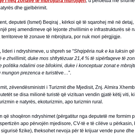
që i heq zonave të mbrojtura mbrojtjen
, u përbetua më shumë
atyrës dhe gjelbërimit.
t, deputeti (Ismet) Beqiraj , kërkoi që të sqarohej më në detaj,
 një prej amendimeve që lejonte zhvillimin e infrastrukturës së n
 territoreve të zonave të mbrojtura, por nuk mori përgjigje.
, lideri i ndryshimeve, u shpreh se “
Shqipëria nuk e ka luksin që 
e zhvillimit, duke mos shfrytëzuar 21,4 % të sipërfaqeve të zon
 politika ndalimi ose bllokimi, duke i konceptuar zonat e mbrojtu
 ku mungon prezenca e turistëve…
”.
imit, zëvendësministri i Turizmit dhe Mjedisit, Znj. Almira Xhemb
tetët se disa milionë turistë që vizituan vendin gjatë këtij viti, k
turizmin e natyrës, ekoturizmin, apo turizmin rural.
n që shoqëron ndryshimet (përgatitur nga deputetë me formim p
spertizën apo përvojën mjedisore, CV-të e të cilëve u përkasin, 
 sigurisë fizike), theksohet nevoja për të krijuar vende pune dh