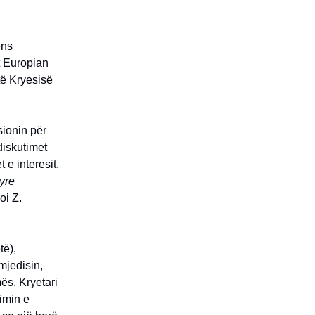
ens
t Europian
të Kryesisë
sionin për
diskutimet
e interesit,
tyre
oi Z.
të),
mjedisin,
ës. Kryetari
timin e