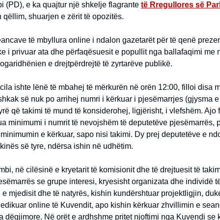
 (PD), e ka quajtur një shkelje flagrante
të Rregullores së Par
 qëllim, shuarjen e zërit të opozitës.
seancave të mbyllura online i ndalon gazetarët për të qenë prezent
ke i privuar ata dhe përfaqësuesit e popullit nga ballafaqimi me nj
ogaridhënien e drejtpërdrejtë të zyrtarëve publikë.
cila ishte lënë të mbahej të mërkurën në orën 12:00, filloi disa
hkak së nuk po arrihej numri i kërkuar i pjesëmarrjes (gjysma 
rë që takimi të mund të konsiderohej, ligjërisht, i vlefshëm. Ajo f
ua minimumi i numrit të nevojshëm të deputetëve pjesëmarrës, p
 minimumin e kërkuar, sapo nisi takimi. Dy prej deputetëve e n
inës së tyre, ndërsa ishin në udhëtim.
i, në cilësinë e kryetarit të komisionit dhe të drejtuesit të takim
esëmarrës se grupe interesi, kryesisht organizata dhe individë 
 e mjedisit dhe të natyrës, kishin kundërshtuar projektligjin, d
edikuar online të Kuvendit, apo kishin kërkuar zhvillimin e sea
ta dëgjimore. Në orët e ardhshme pritet njoftimi nga Kuvendi se 