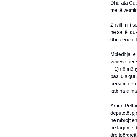
Dhurata Çupi
me të vetmin
Zhvillimi i 
në sallë, du
dhe cenon ll
Mbledhja, e 
vonesë për s
+ 1) në mëny
pasi u sigur
përsëri, nën
kabina e mak
Arben Pëllumb
deputetët pj
në mbrojtjen
në faqen e d
drejtpërdrej