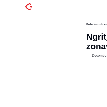
Buletini inform
Ngrit
zonav
December