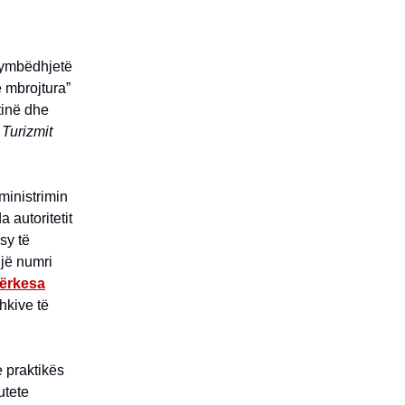
 dymbëdhjetë
e mbrojtura”
tinë dhe
Turizmit
ministrimin
a autoritetit
 sy të
një numri
ërkesa
hkive të
e praktikës
utete