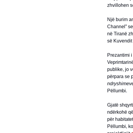
zhvillohen s
Një burim an
Channel” se 
në Tiranë zh
së Kuvendit 
Prezantimi i
Veprimtarinë
publike, jo 
përpara se p
ndryshimeve,
Pëllumbi.
Gjatë shqyrt
ndërkohë që 
për habitate
Pëllumbi, ko