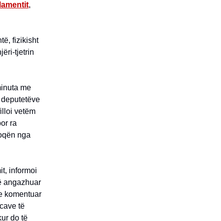
lamentit
,
ë, fizikisht
ëri-tjetrin
 minuta me
e deputetëve
illoi vetëm
or ra
doqën nga
it, informoi
të angazhuar
uke komentuar
ncave të
kur do të