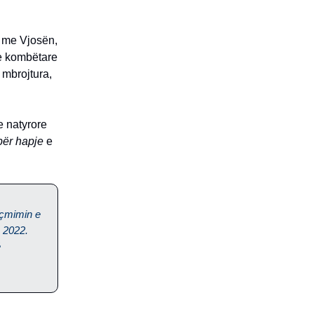
t me Vjosën,
e kombëtare
ë mbrojtura,
e natyrore
për hapje
e
 çmimin e
n 2022.
ë