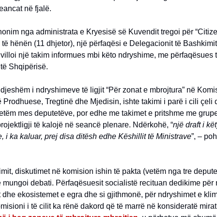
eancat në fjalë.
onim nga administrata e Kryesisë së Kuvendit tregoi për “Citiz
të hënën (11 dhjetor), një përfaqësi e Delegacionit të Bashkimi
villoi një takim informues mbi këto ndryshime, me përfaqësues 
të Shqipërisë.
 djeshëm i ndryshimeve të ligjit “Për zonat e mbrojtura” në Komi
 Prodhuese, Tregtinë dhe Mjedisin, ishte takimi i parë i cili çeli 
vetëm mes deputetëve, por edhe me takimet e pritshme me grupet 
rojektligji të kalojë në seancë plenare. Ndërkohë, “
një draft i kë
 i ka kaluar, prej disa ditësh edhe Këshillit të Ministrave
”, – poh
imit, diskutimet në komision ishin të pakta (vetëm nga tre depute
mungoi debati. Përfaqësuesit socialistë recituan dedikime për 
t dhe ekosistemet e egra dhe si gjithmonë, për ndryshimet e klim
misioni i të cilit ka rënë dakord që të marrë në konsideratë mira