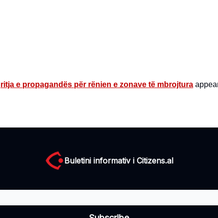
ritja e propagandës për rënien e zonave të mbrojtura
appeare
Buletini informativ i Citizens.al