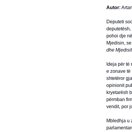
Autor:
Artan
Deputeti soci
deputetësh, 
pohoi dje n
Mjedisin, se
dhe Mjedisit
Ideja për të
e zonave të m
shtetëror gja
opinionit pu
kryetarësh 
përmban firm
vendit, por 
Mbledhja u z
parlamentare