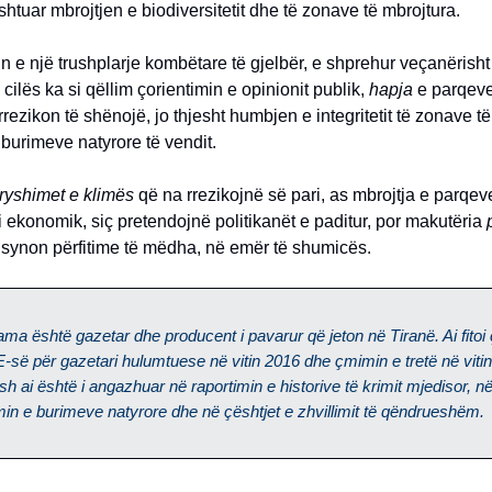
shtuar mbrojtjen e biodiversitetit dhe të zonave të mbrojtura.
n e një trushplarje kombëtare të gjelbër, e shprehur veçanërish
cilës ka si qëllim çorientimin e opinionit publik,
hapja
e parqev
rrezikon të shënojë, jo thjesht humbjen e integritetit të zonave t
 burimeve natyrore të vendit.
ryshimet e klimës
që na rrezikojnë së pari, as mbrojtja e parqev
i ekonomik, siç pretendojnë politikanët e paditur, por makutëria
 synon përfitime të mëdha, në emër të shumicës.
ama është gazetar dhe producent i pavarur që jeton në Tiranë. Ai fitoi
E-së për gazetari hulumtuese në vitin 2016 dhe çmimin e tretë në viti
sh ai është i angazhuar në raportimin e historive të krimit mjedisor, n
min e burimeve natyrore dhe në çështjet e zhvillimit të qëndrueshëm.