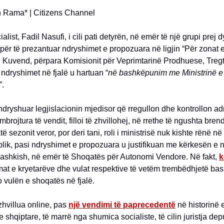
 Rama* | Citizens Channel
alist, Fadil Nasufi, i cili pati detyrën, në emër të një grupi prej
për të prezantuar ndryshimet e propozuara në ligjin “Për zonat 
ë Kuvend, përpara Komisionit për Veprimtarinë Prodhuese, Treg
 ndryshimet në fjalë u hartuan “
në bashkëpunim me Ministrinë e 
”.
 ndryshuar legjislacionin mjedisor që rregullon dhe kontrollon ad
brojtura të vendit, filloi të zhvillohej, në rrethe të ngushta brend
të sezonit veror, por deri tani, roli i ministrisë nuk kishte rënë në
blik, pasi ndryshimet e propozuara u justifikuan me kërkesën e 
bashkish, në emër të Shoqatës për Autonomi Vendore. Në fakt,
k
at e kryetarëve dhe vulat respektive të vetëm trembëdhjetë bas
jo vulën e shoqatës në fjalë.
hvillua online, pas
një vendimi të paprecedentë
në historinë 
 shqiptare, të marrë nga shumica socialiste, të cilin juristja dep