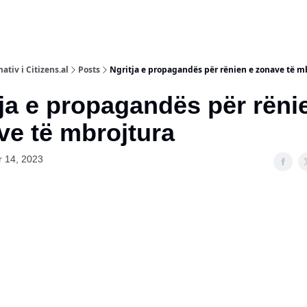
ativ i Citizens.al
Posts
Ngritja e propagandës për rënien e zonave të m
ja e propagandës për rëni
e të mbrojtura
 14, 2023