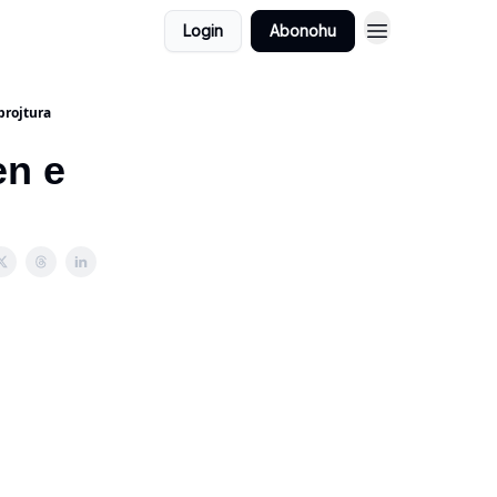
Login
Abonohu
brojtura
en e