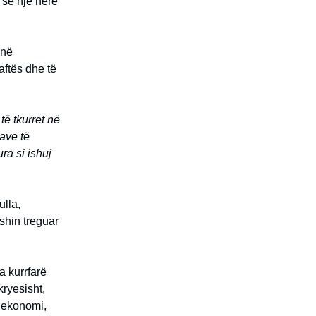
 se një herë
 në
aftës dhe të
të tkurret në
ave të
ra si ishuj
ulla,
ishin treguar
a kurrfarë
kryesisht,
e ekonomi,