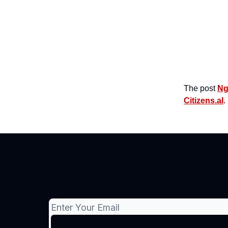
The post
Ng
Citizens.al
.