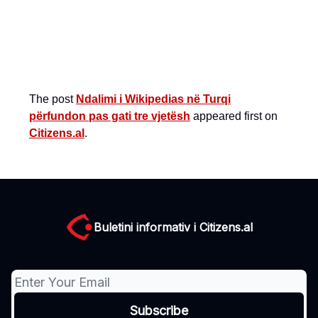
The post
Ndalimi i Wikipedias në Turqi
përfundon pas gati tre vjetësh
appeared first on
Citizens.al
.
Buletini informativ i Citizens.al