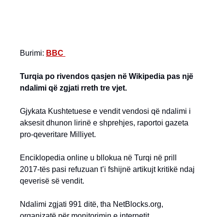
Burimi:
BBC
Turqia po rivendos qasjen në Wikipedia pas një
ndalimi që zgjati rreth tre vjet.
Gjykata Kushtetuese e vendit vendosi që ndalimi i
aksesit dhunon lirinë e shprehjes, raportoi gazeta
pro-qeveritare Milliyet.
Enciklopedia online u bllokua në Turqi në prill
2017-tës pasi refuzuan t’i fshijnë artikujt kritikë ndaj
qeverisë së vendit.
Ndalimi zgjati 991 ditë, tha NetBlocks.org,
organizatë për monitorimin e internetit.