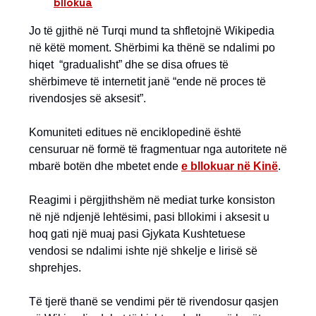
bllokua
Jo të gjithë në Turqi mund ta shfletojnë Wikipedia
në këtë moment. Shërbimi ka thënë se ndalimi po
hiqet “gradualisht” dhe se disa ofrues të
shërbimeve të internetit janë “ende në proces të
rivendosjes së aksesit”.
Komuniteti editues në enciklopedinë është
censuruar në formë të fragmentuar nga autoritete në
mbarë botën dhe mbetet ende
e bllokuar në Kinë
.
Reagimi i përgjithshëm në mediat turke konsiston
në një ndjenjë lehtësimi, pasi bllokimi i aksesit u
hoq gati një muaj pasi Gjykata Kushtetuese
vendosi se ndalimi ishte një shkelje e lirisë së
shprehjes.
Të tjerë thanë se vendimi për të rivendosur qasjen