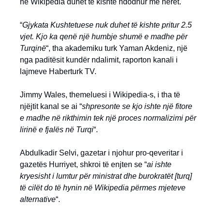
në Wikipedia duhet të kishte ndodhur më herët.
“
Gjykata Kushtetuese nuk duhet të kishte pritur 2.5
vjet. Kjo ka qenë një humbje shumë e madhe për
Turqinë
“, tha akademiku turk Yaman Akdeniz, një
nga paditësit kundër ndalimit, raporton kanali i
lajmeve Haberturk TV.
Jimmy Wales, themeluesi i Wikipedia-s, i tha të
njëjtit kanal se ai “
shpresonte se kjo ishte një fitore
e madhe në rikthimin tek një proces normalizimi për
lirinë e fjalës në Turqi
“.
Abdulkadir Selvi, gazetar i njohur pro-qeveritar i
gazetës Hurriyet, shkroi të enjten se “
ai ishte
kryesisht i lumtur për ministrat dhe burokratët [turq]
të cilët do të hynin në Wikipedia përmes mjeteve
alternative
“.