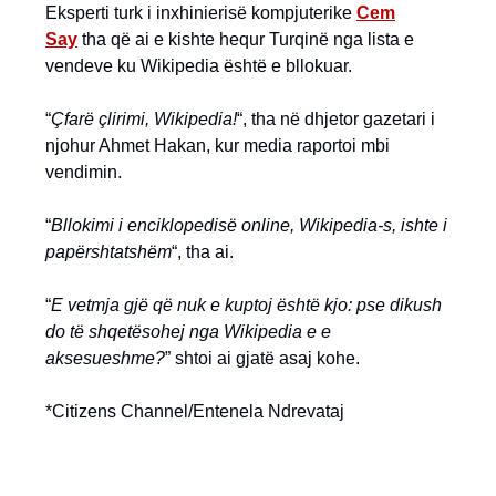
Eksperti turk i inxhinierisë kompjuterike
Cem
Say
tha që ai e kishte hequr Turqinë nga lista e
vendeve ku Wikipedia është e bllokuar.
“
Çfarë çlirimi, Wikipedia!
“, tha në dhjetor gazetari i
njohur Ahmet Hakan, kur media raportoi mbi
vendimin.
“
Bllokimi i enciklopedisë online, Wikipedia-s, ishte i
papërshtatshëm
“, tha ai.
“
E vetmja gjë që nuk e kuptoj është kjo: pse dikush
do të shqetësohej nga Wikipedia e e
aksesueshme?
” shtoi ai gjatë asaj kohe.
*Citizens Channel/Entenela Ndrevataj