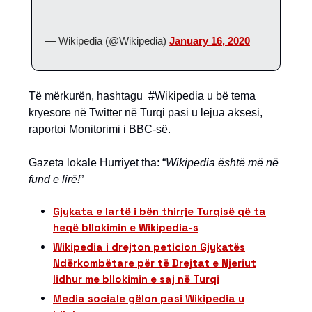
— Wikipedia (@Wikipedia)
January 16, 2020
Të mërkurën, hashtagu #Wikipedia u bë tema
kryesore në Twitter në Turqi pasi u lejua aksesi,
raportoi Monitorimi i BBC-së.
Gazeta lokale Hurriyet tha: “
Wikipedia është më në
fund e lirë!
”
Gjykata e lartë i bën thirrje Turqisë që ta
heqë bllokimin e Wikipedia-s
Wikipedia i drejton peticion Gjykatës
Ndërkombëtare për të Drejtat e Njeriut
lidhur me bllokimin e saj në Turqi
Media sociale gëlon pasi Wikipedia u