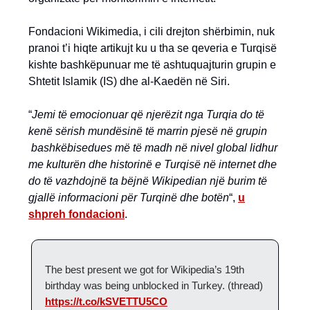
Fondacioni Wikimedia, i cili drejton shërbimin, nuk
pranoi t’i hiqte artikujt ku u tha se qeveria e Turqisë
kishte bashkëpunuar me të ashtuquajturin grupin e
Shtetit Islamik (IS) dhe al-Kaedën në Siri.
“
Jemi të emocionuar që njerëzit nga Turqia do të
kenë sërish mundësinë të marrin pjesë në grupin
bashkëbisedues më të madh në nivel global lidhur
me kulturën dhe historinë e Turqisë në internet dhe
do të vazhdojnë ta bëjnë Wikipedian një burim të
gjallë informacioni për Turqinë dhe botën
“,
u
shpreh fondacioni
.
The best present we got for Wikipedia’s 19th
birthday was being unblocked in Turkey. (thread)
https://t.co/kSVETTU5CO