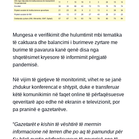
Mungesa e verifikimit dhe hulumtimit mbi tematika
të caktuara dhe balancimi i burimeve zyrtare me
burime të pavarura kanë qenë disa nga
shqetësimet kryesore të informimit përgjatë
pandemisë.
Në vijim të gjetjeve të monitorimit, vihet re se janë
zhdukur konferencat e shtypit, duke e transferuar
këtë komunikimin në faqet online të përfaqësuesve
qeveritarë apo edhe në ekranin e televizionit, por
pa praninë e gazetarëve.
“
Gazetarët e kishin të vështirë të merrnin
informacione në terren dhe po aq të pamundur për