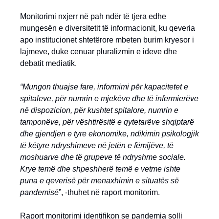
Monitorimi nxjerr në pah ndër të tjera edhe
mungesën e diversitetit të informacionit, ku qeveria
apo institucionet shtetërore mbeten burim kryesor i
lajmeve, duke cenuar pluralizmin e ideve dhe
debatit mediatik.
“
Mungon thuajse fare, informimi për kapacitetet e
spitaleve, për numrin e mjekëve dhe të infermierëve
në dispozicion, për kushtet spitalore, numrin e
tamponëve, për vështirësitë e qytetarëve shqiptarë
dhe gjendjen e tyre ekonomike, ndikimin psikologjik
të këtyre ndryshimeve në jetën e fëmijëve, të
moshuarve dhe të grupeve të ndryshme sociale.
Krye temë dhe shpeshherë temë e vetme ishte
puna e qeverisë për menaxhimin e situatës së
pandemisë
”, -thuhet në raport monitorim.
Raport monitorimi identifikon se pandemia solli