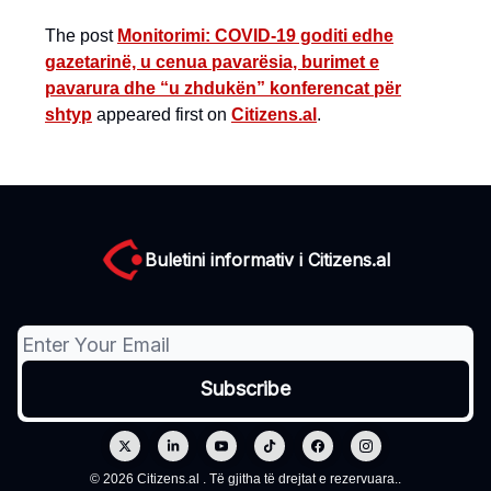
The post
Monitorimi: COVID-19 goditi edhe
gazetarinë, u cenua pavarësia, burimet e
pavarura dhe “u zhdukën” konferencat për
shtyp
appeared first on
Citizens.al
.
Buletini informativ i Citizens.al
© 2026 Citizens.al . Të gjitha të drejtat e rezervuara..