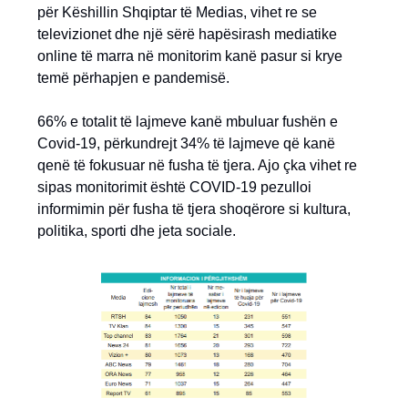
për Këshillin Shqiptar të Medias, vihet re se
televizionet dhe një sërë hapësirash mediatike
online të marra në monitorim kanë pasur si krye
temë përhapjen e pandemisë.
66% e totalit të lajmeve kanë mbuluar fushën e
Covid-19, përkundrejt 34% të lajmeve që kanë
qenë të fokusuar në fusha të tjera. Ajo çka vihet re
sipas monitorimit është COVID-19 pezulloi
informimin për fusha të tjera shoqërore si kultura,
politika, sporti dhe jeta sociale.