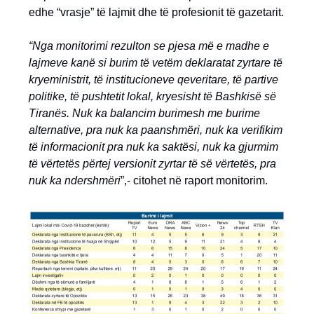
edhe “vrasje” të lajmit dhe të profesionit të gazetarit.
“Nga monitorimi rezulton se pjesa më e madhe e
lajmeve kanë si burim të vetëm deklaratat zyrtare të
kryeministrit, të institucioneve qeveritare, të partive
politike, të pushtetit lokal, kryesisht të Bashkisë së
Tiranës. Nuk ka balancim burimesh me burime
alternative, pra nuk ka paanshmëri, nuk ka verifikim
të informacionit pra nuk ka saktësi, nuk ka gjurmim
të vërtetës përtej versionit zyrtar të së vërtetës, pra
nuk ka ndershmëri
”,- citohet në raport monitorim.