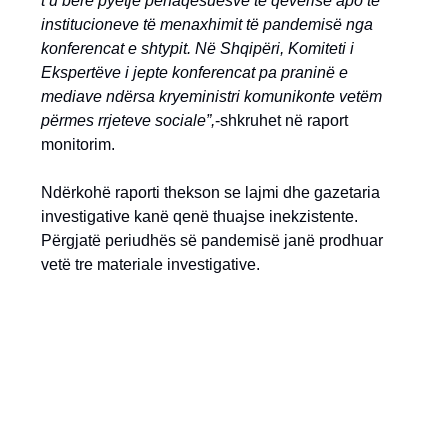
t’u bërë pyetje përfaqësuesve të qeverisë apo të
institucioneve të menaxhimit të pandemisë nga
konferencat e shtypit. Në Shqipëri, Komiteti i
Ekspertëve i jepte konferencat pa praninë e
mediave ndërsa kryeministri komunikonte vetëm
përmes rrjeteve sociale”,
-shkruhet në raport
monitorim.
Ndërkohë raporti thekson se lajmi dhe gazetaria
investigative kanë qenë thuajse inekzistente.
Përgjatë periudhës së pandemisë janë prodhuar
vetë tre materiale investigative.