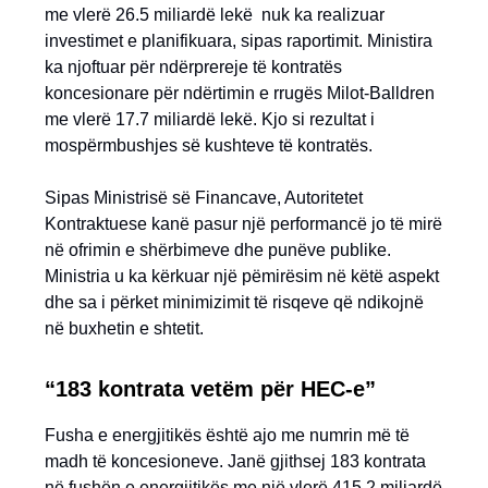
me vlerë 26.5 miliardë lekë nuk ka realizuar
investimet e planifikuara, sipas raportimit. Ministira
ka njoftuar për ndërprereje të kontratës
koncesionare për ndërtimin e rrugës Milot-Balldren
me vlerë 17.7 miliardë lekë. Kjo si rezultat i
mospërmbushjes së kushteve të kontratës.
Sipas Ministrisë së Financave, Autoritetet
Kontraktuese kanë pasur një performancë jo të mirë
në ofrimin e shërbimeve dhe punëve publike.
Ministria u ka kërkuar një pëmirësim në këtë aspekt
dhe sa i përket minimizimit të risqeve që ndikojnë
në buxhetin e shtetit.
“183 kontrata vetëm për HEC-e”
Fusha e energjitikës është ajo me numrin më të
madh të koncesioneve. Janë gjithsej 183 kontrata
në fushën e energjitikës me një vlerë 415.2 miliardë