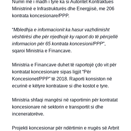
Numri më i madh i tyre ka si Autoritet Kontraktues
Ministrinë e Infrastrukturës dhe Energjisë, me 206
kontrata koncesionare/PPP.
“
Mbledhja e informacionit ka hasur vazhdimisht
vështirësi dhe për rrjedhojë ky raport do të përcjellë
informacion për 65 kontrata koncesioni/PPP
”,
sqaroi Ministria e Financave.
Ministria e Financave duhet të raportojë çdo vit për
kontratat koncesionare sipas ligjit “Për
Koncesionet/PPP” të 2018. Raporti konsiston në
ecurinë e këtyre kontratave si dhe kostot e tyre.
Ministria shfaqi mangësi në raportimin për kontratat
koncesionare në sektorin e transportit si dhe
inceneratorëve.
Projekti koncesionar për ndërtimin e rrugës së Arbrit