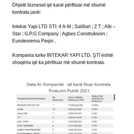
Dhjetë bizneset që kanë përfituar më shumë
kontrata janë:
Intekar Yapi LTD STI; 4 A-M ; Salillari ; 2 T ; Alb –
Star ; G.P.G Company ; Agbes Construksion ;
Euroteorema Peqin .
Kompania turke İNTEKAR YAPI LTD. ŞTİ është
shoqëria që ka përfituar më shumë kontrata.