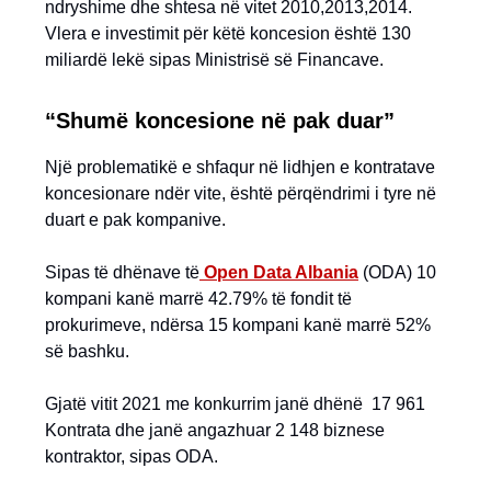
ndryshime dhe shtesa në vitet 2010,2013,2014.
Vlera e investimit për këtë koncesion është 130
miliardë lekë sipas Ministrisë së Financave.
“Shumë koncesione në pak duar”
Një problematikë e shfaqur në lidhjen e kontratave
koncesionare ndër vite, është përqëndrimi i tyre në
duart e pak kompanive.
Sipas të dhënave të
Open Data Albania
(ODA) 10
kompani kanë marrë 42.79% të fondit të
prokurimeve, ndërsa 15 kompani kanë marrë 52%
së bashku.
Gjatë vitit 2021 me konkurrim janë dhënë 17 961
Kontrata dhe janë angazhuar 2 148 biznese
kontraktor, sipas ODA.