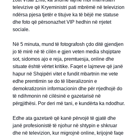
televizive që Kryeministri pati mbrëmë në televizion
ndërsa pjesa tjetër e titujve ka të bëjë me statuse
dhe foto që përsonazhet VIP hedhin në rrjetet
sociale.
Në 5 minuta, mund të fotografosh çdo ditë gjendjen
jo të mirë në të cilën e gjen veten media shqiptare
sot, sidomos ajo e reja, premtuesja, online dhe
situate është vërtet kritike. Faqet e lajmeve që janë
hapur në Shqipëri vitet e fundit mbartnin me vete
edhe premtimin se do të liberalizonin e
demokratizonin informacionin dhe për rrjedhojë do
të ndihmonin në cilësinë e gazetarisë në
përgjithësi. Por deri më tani, e kundërta ka ndodhur.
Edhe ata gazetarë që kanë përvojë të gjatë dhe
janë profesionistë të njohur në shtypin e shkruar
dhe në televizion, kur migrojnë online, krijojnë faqe