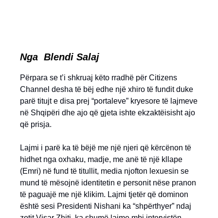
Nga Blendi Salaj
Përpara se t’i shkruaj këto rradhë për Citizens
Channel desha të bëj edhe një xhiro të fundit duke
parë titujt e disa prej “portaleve” kryesore të lajmeve
në Shqipëri dhe ajo që gjeta ishte ekzaktëisisht ajo
që prisja.
Lajmi i parë ka të bëjë me një njeri që kërcënon të
hidhet nga oxhaku, madje, me anë të një kllape
(Emri) në fund të titullit, media njofton lexuesin se
mund të mësojnë identitetin e personit nëse pranon
të paguajë me një klikim. Lajmi tjetër që dominon
është sesi Presidenti Nishani ka “shpërthyer” ndaj
zotit Visar Zhiti, ka shumë lajme mbi intervistën