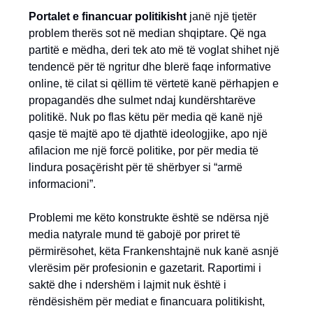
Portalet e financuar politikisht
janë një tjetër
problem therës sot në median shqiptare. Që nga
partitë e mëdha, deri tek ato më të voglat shihet një
tendencë për të ngritur dhe blerë faqe informative
online, të cilat si qëllim të vërtetë kanë përhapjen e
propagandës dhe sulmet ndaj kundërshtarëve
politikë. Nuk po flas këtu për media që kanë një
qasje të majtë apo të djathtë ideologjike, apo një
afilacion me një forcë politike, por për media të
lindura posaçërisht për të shërbyer si “armë
informacioni”.
Problemi me këto konstrukte është se ndërsa një
media natyrale mund të gabojë por priret të
përmirësohet, këta Frankenshtajnë nuk kanë asnjë
vlerësim për profesionin e gazetarit. Raportimi i
saktë dhe i ndershëm i lajmit nuk është i
rëndësishëm për mediat e financuara politikisht,