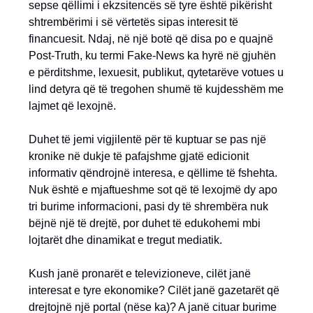
sepse qëllimi i ekzsitencës së tyre është pikërisht
shtrembërimi i së vërtetës sipas interesit të
financuesit. Ndaj, në një botë që disa po e quajnë
Post-Truth, ku termi Fake-News ka hyrë në gjuhën
e përditshme, lexuesit, publikut, qytetarëve votues u
lind detyra që të tregohen shumë të kujdesshëm me
lajmet që lexojnë.
Duhet të jemi vigjilentë për të kuptuar se pas një
kronike në dukje të pafajshme gjatë edicionit
informativ qëndrojnë interesa, e qëllime të fshehta.
Nuk është e mjaftueshme sot që të lexojmë dy apo
tri burime informacioni, pasi dy të shrembëra nuk
bëjnë një të drejtë, por duhet të edukohemi mbi
lojtarët dhe dinamikat e tregut mediatik.
Kush janë pronarët e televizioneve, cilët janë
interesat e tyre ekonomike? Cilët janë gazetarët që
drejtojnë një portal (nëse ka)? A janë cituar burime