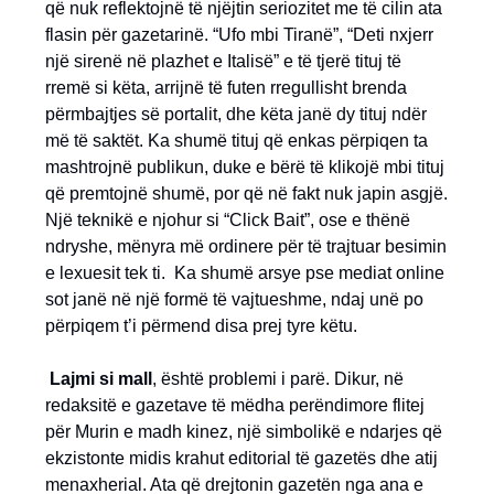
që nuk reflektojnë të njëjtin seriozitet me të cilin ata
flasin për gazetarinë. “Ufo mbi Tiranë”, “Deti nxjerr
një sirenë në plazhet e Italisë” e të tjerë tituj të
rremë si këta, arrijnë të futen rregullisht brenda
përmbajtjes së portalit, dhe këta janë dy tituj ndër
më të saktët. Ka shumë tituj që enkas përpiqen ta
mashtrojnë publikun, duke e bërë të klikojë mbi tituj
që premtojnë shumë, por që në fakt nuk japin asgjë.
Një teknikë e njohur si “Click Bait”, ose e thënë
ndryshe, mënyra më ordinere për të trajtuar besimin
e lexuesit tek ti. Ka shumë arsye pse mediat online
sot janë në një formë të vajtueshme, ndaj unë po
përpiqem t’i përmend disa prej tyre këtu.
Lajmi si mall
, është problemi i parë. Dikur, në
redaksitë e gazetave të mëdha perëndimore flitej
për Murin e madh kinez, një simbolikë e ndarjes që
ekzistonte midis krahut editorial të gazetës dhe atij
menaxherial. Ata që drejtonin gazetën nga ana e