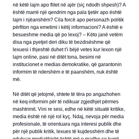
në këtë lajm apo flitet në ajër (siç ndodh shpesh)? A
është marrë një qendrim nga pala tjetër apo është
lajm i njëanshëm? Cila forcë apo personazh politik
përfiton nga emetimi i këtij informacioni? A është e
besueshme media që po lexoj? – Këto janë vetëm
disa nga pyetjet deri diku të bezdisëshme që
lexuesi i thjeshtë duhet t’i bëjë vetes kur lexon një
lajm online, pasi në ditët tona, besimi në
institucionet e medias demokratike, që garantonin
informim të ndershëm e të paanshëm, nuk është
më.
Në ditët që jetojmë, shtete të tëra po angazhohen
në keq-informim për të ndikuar zgjedhjet përmes
mashtrimit. Vini re sesi, edhe në këtë situatë kritike,
media është në një rol kyç. Ndaj, nevoja për media
profesionale, të orientuara nga interesi publik dhe
për një publik kritik, lexues të kujdesshëm dhe të
edukuar mediatikisht është më e madhe se kurrë