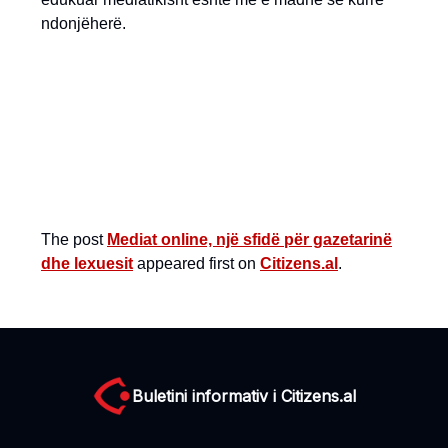
ndonjëherë.
The post
Mediat online, një sfidë për gazetarinë
dhe lexuesit
appeared first on
Citizens.al
.
Buletini informativ i Citizens.al