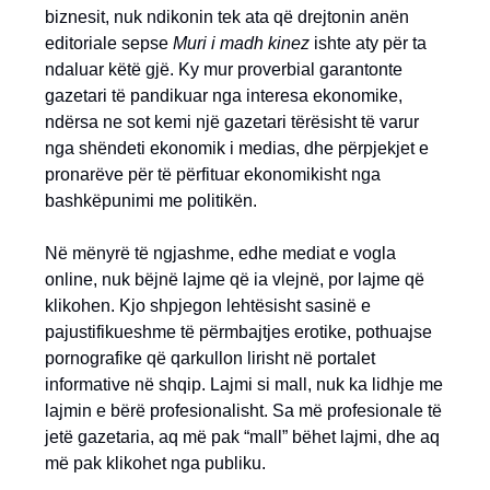
biznesit, nuk ndikonin tek ata që drejtonin anën
editoriale sepse
Muri i madh kinez
ishte aty për ta
ndaluar këtë gjë. Ky mur proverbial garantonte
gazetari të pandikuar nga interesa ekonomike,
ndërsa ne sot kemi një gazetari tërësisht të varur
nga shëndeti ekonomik i medias, dhe përpjekjet e
pronarëve për të përfituar ekonomikisht nga
bashkëpunimi me politikën.
Në mënyrë të ngjashme, edhe mediat e vogla
online, nuk bëjnë lajme që ia vlejnë, por lajme që
klikohen. Kjo shpjegon lehtësisht sasinë e
pajustifikueshme të përmbajtjes erotike, pothuajse
pornografike që qarkullon lirisht në portalet
informative në shqip. Lajmi si mall, nuk ka lidhje me
lajmin e bërë profesionalisht. Sa më profesionale të
jetë gazetaria, aq më pak “mall” bëhet lajmi, dhe aq
më pak klikohet nga publiku.