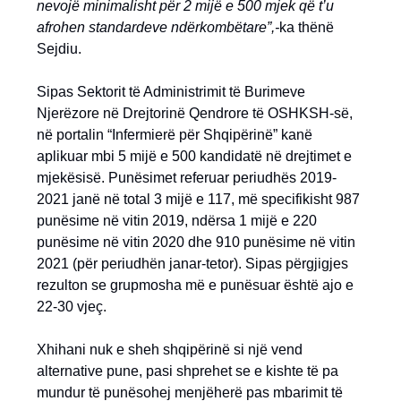
nevojë minimalisht për 2 mijë e 500 mjek që t’u
afrohen standardeve ndërkombëtare”,-
ka thënë
Sejdiu.
Sipas Sektorit të Administrimit të Burimeve
Njerëzore në Drejtorinë Qendrore të OSHKSH-së,
në portalin “Infermierë për Shqipërinë” kanë
aplikuar mbi 5 mijë e 500 kandidatë në drejtimet e
mjekësisë. Punësimet referuar periudhës 2019-
2021 janë në total 3 mijë e 117, më specifikisht 987
punësime në vitin 2019, ndërsa 1 mijë e 220
punësime në vitin 2020 dhe 910 punësime në vitin
2021 (për periudhën janar-tetor). Sipas përgjigjes
rezulton se grupmosha më e punësuar është ajo e
22-30 vjeç.
Xhihani nuk e sheh shqipërinë si një vend
alternative pune, pasi shprehet se e kishte të pa
mundur të punësohej menjëherë pas mbarimit të