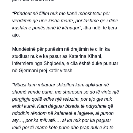
“Prindërit në fillim nuk më kanë mbështetur për
vendimin që unë kisha marrë, por tashmë që i dinë
kushtet e punës janë të kënaqur”
, -tha ndër të tjera
ajo.
Mundësinë për punësim në drejtimin të cilin ka
studiuar nuk e ka pasur as Katerina Xihani,
infermiere nga Shqipëria, e cila është duke punuar
në Gjermani prej katër vitesh.
“Mbasi kam mbaruar shkollën kam aplikuar në
shumë vende pune, me shpresën se do të vinte një
përgjigje qoftë edhe një refuzim, por ajo gje nuk
erdhi kurrë. Kam dëgjuar biseda të ndryshme që
ndodhin rëndom në kafenetë e lagjeve, ai punon
aty…, por ka mik atë…, ai ka mik por ka paguar
lekë për të marrë këtë punë dhe prap nuk e ka të