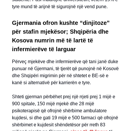
tyre mund të arijnë të sigurojnë një vend pune.
Gjermania ofron kushte “dinjitoze”
për stafin mjekësor; Shqipëria dhe
Kosova numrin më të lartë të
infermierëve të larguar
Përveç mjekëve dhe infermierëve që tani janë duke
punuar në Gjermani, të tjerët që punojnë në Kosovë
dhe Shqipëri migrimin për në shtetet e BE-së e
kanë si alternativë për karrierën e tyre.
Shteti gjerman përbëhet prej një rrjeti prej 1 mijë e
900 spitale, 150 mijë mjekë dhe 28 mijë
psikoterapisë që ofrojnë shërbime ambulatore
kujdesi, si dhe gati 19 mijë e 500 farmaci që ofrojnë
shërbimet e kujdesit shëndetësor për rreth 83