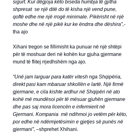
sigurt. Kur dëgjoja këto biseda humbja të gjitha
shpresat se një ditë do të kisha një vend pune,
qoftë edhe me një rrogë minimale. Pikërisht në një
moshe dhe në një pikë kur ke ëndrra dhe dëshira”,-
tha ajo
Xihani tregon se fillimisht ka punuar në një shtëpi
për të moshuar deri në kohën kur gjuha gjermane
mund të flitej rrjedhshëm nga ajo.
“Unë jam larguar para katër vitesh nga Shqipëria,
direkt pasi kam mbaruar shkollën e lartë. Një firmë
gjermane, e cila kishte ardhur në Shqipëri në ato
kohë më mundësoi për të mësuar gjuhën gjermane
dhe pas saj mora licencën e infermierit në
Gjermani. Kompania më ndihmoi jo vetëm për këto,
por edhe në ndërmjetësimin e gjetjes së punës në
gjermani”, –
shprehet Xhihani.