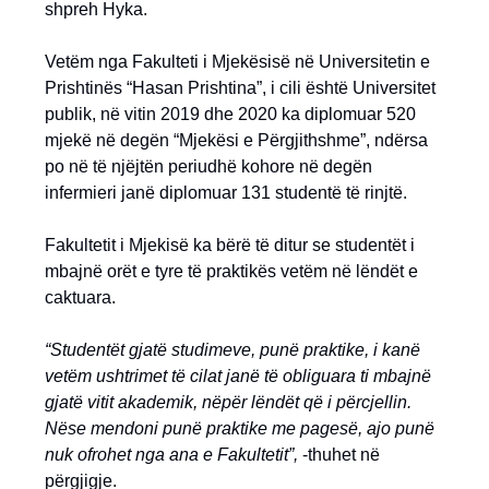
shpreh Hyka.
Vetëm nga Fakulteti i Mjekësisë në Universitetin e
Prishtinës “Hasan Prishtina”, i cili është Universitet
publik, në vitin 2019 dhe 2020 ka diplomuar 520
mjekë në degën “Mjekësi e Përgjithshme”, ndërsa
po në të njëjtën periudhë kohore në degën
infermieri janë diplomuar 131 studentë të rinjtë.
Fakultetit i Mjekisë ka bërë të ditur se studentët i
mbajnë orët e tyre të praktikës vetëm në lëndët e
caktuara.
“Studentët gjatë studimeve, punë praktike, i kanë
vetëm ushtrimet të cilat janë të obliguara ti mbajnë
gjatë vitit akademik, nëpër lëndët që i përcjellin.
Nëse mendoni punë praktike me pagesë, ajo punë
nuk ofrohet nga ana e Fakultetit”,
-thuhet në
përgjigje.