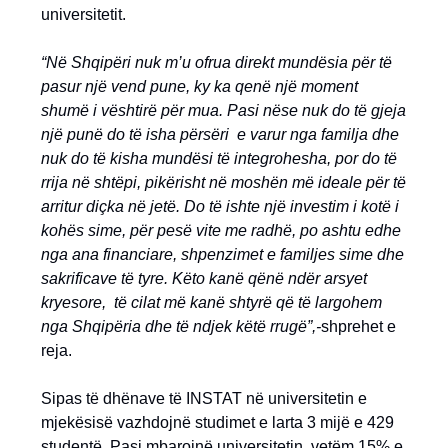
universitetit.
“Në Shqipëri nuk m’u ofrua direkt mundësia për të
pasur një vend pune, ky ka qenë një moment
shumë i vështirë për mua. Pasi nëse nuk do të gjeja
një punë do të isha përsëri e varur nga familja dhe
nuk do të kisha mundësi të integrohesha, por do të
rrija në shtëpi, pikërisht në moshën më ideale për të
arritur diçka në jetë. Do të ishte një investim i kotë i
kohës sime, për pesë vite me radhë, po ashtu edhe
nga ana financiare, shpenzimet e familjes sime dhe
sakrificave të tyre. Këto kanë qënë ndër arsyet
kryesore, të cilat më kanë shtyrë që të largohem
nga Shqipëria dhe të ndjek këtë rrugë”,-
shprehet e
reja.
Sipas të dhënave të INSTAT në universitetin e
mjekësisë vazhdojnë studimet e larta 3 mijë e 429
studentë. Pasi mbarojnë universitetin, vetëm 15% e