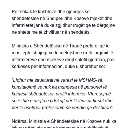
Për shkak të kushteve dhe gjendjes së
shëndetësisë në Shqipëri dhe Kosovë mjekët dhe
infermierët janë duke zgjidhur rrugët që të dërgojnë
në shtete më të zhvilluar në shëndetësi.
Ministria e Shëndetësisë në Tiranë preferoi që të
mos jepte shpjegime të mëtejshme rreth largimit të
infermierëve dhe mjekëve drejt shtetit gjerman, pas
kërkesës për informacion, duke u shprehur se:
“Lidhur me strukturat në varësi të MSHMS-së,
konstatojmë se nuk ka mungesa në personel të
kujdesit shëndetësor, profili infermier. Vlerësojmë
se është e drejta e çdokujt për të lëvizur lirisht dhe
për të ushtruar profesionin në vendin që dëshiron”.
Ndërsa, Ministria e Shëndetësisë në Kosovë nuk ka