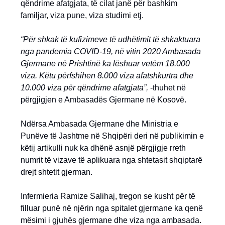
qëndrime afatgjata, të cilat janë për bashkim
familjar, viza pune, viza studimi etj.
“Për shkak të kufizimeve të udhëtimit të shkaktuara
nga pandemia COVID-19, në vitin 2020 Ambasada
Gjermane në Prishtinë ka lëshuar vetëm 18.000
viza. Këtu përfshihen 8.000 viza afatshkurtra dhe
10.000 viza për qëndrime afatgjata”,
-thuhet në
përgjigjen e Ambasadës Gjermane në Kosovë.
Ndërsa Ambasada Gjermane dhe Ministria e
Punëve të Jashtme në Shqipëri deri në publikimin e
këtij artikulli nuk ka dhënë asnjë përgjigje rreth
numrit të vizave të aplikuara nga shtetasit shqiptarë
drejt shtetit gjerman.
Infermieria Ramize Salihaj, tregon se kusht për të
filluar punë në njërin nga spitalet gjermane ka qenë
mësimi i gjuhës gjermane dhe viza nga ambasada.