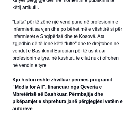
kthyer përgjigje deri në momentin e publikimit të
këtij artikulli.
“Lufta” për të zënë një vend pune në profesionin e
infermierit sa vjen dhe po bëhet më e vështirë si për
infermierët e Shqipërisë dhe të Kosovë. Ata
zgjedhin që të lenë këtë “luftë” dhe të drejtohen në
vendet e Bashkimit Europian për të ushtruar
profesionin e tyre, në kushtet, të cilat nuk i ofrohen
në vendin e tyre.
Kjo histori është zhvilluar përmes programit
“Media for All”, financuar nga Qeveria e
Mbretërisë së Bashkuar. Përmbajtja dhe
pikëpamjet e shprehura janë përgjegjësi vetëm e
autorëve.