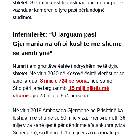
shtetet, Gjermania është destinacioni i duhur për të
vazhduar karrierën e tyre pasi përfundojnë
studimet.
Infermierët: “U larguam pasi
Gjermania na ofroi kushte më shumë
se vendi ynë”
Numri i emigrantëve është i ndryshëm në të dyja
shtetet. Në vitin 2020 në Kosovë është vlerësuar se
janë larguar
8 mijë e 724 persona
, ndërsa në
Shqipëri janë larguar mbi
15 mijë njërëz më
shumë
apo 23 mijë e 854 persona.
Në vitin 2019 Ambasada Gjermane në Prishtinë ka
lëshuar më shumë se 50 mijë viza. Prej tyre rreth 36
mijë viza kanë qenë për qëndrime afatshkurtra (viza
Schengen), si dhe rreth 15 mijë viza nacionale për