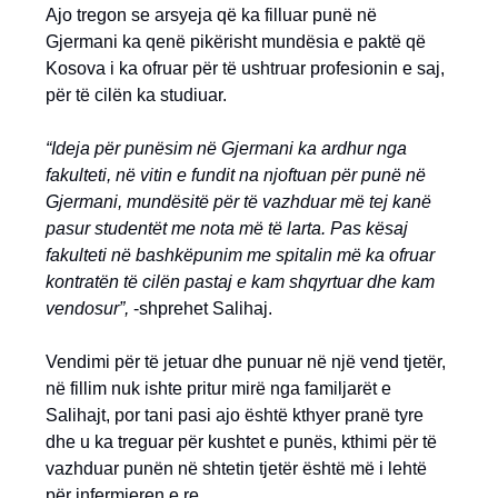
Ajo tregon se arsyeja që ka filluar punë në
Gjermani ka qenë pikërisht mundësia e paktë që
Kosova i ka ofruar për të ushtruar profesionin e saj,
për të cilën ka studiuar.
“Ideja për punësim në Gjermani ka ardhur nga
fakulteti, në vitin e fundit na njoftuan për punë në
Gjermani, mundësitë për të vazhduar më tej kanë
pasur studentët me nota më të larta. Pas kësaj
fakulteti në bashkëpunim me spitalin më ka ofruar
kontratën të cilën pastaj e kam shqyrtuar dhe kam
vendosur”,
-shprehet Salihaj.
Vendimi për të jetuar dhe punuar në një vend tjetër,
në fillim nuk ishte pritur mirë nga familjarët e
Salihajt, por tani pasi ajo është kthyer pranë tyre
dhe u ka treguar për kushtet e punës, kthimi për të
vazhduar punën në shtetin tjetër është më i lehtë
për infermieren e re.