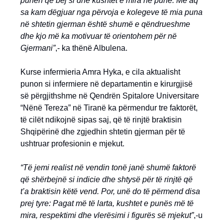
punën që bëj si dhe kushtet e mira në punë. Me aq
sa kam dëgjuar nga përvoja e kolegeve të mia puna
në shtetin gjerman është shumë e qëndrueshme
dhe kjo më ka motivuar të orientohem për në
Gjermani”
,- ka thënë Albulena.
Kurse infermieria Amra Hyka, e cila aktualisht
punon si infermiere në departamentin e kirurgjisë
së përgjithshme në Qendrën Spitalore Universitare
“Nënë Tereza” në Tiranë ka përmendur tre faktorët,
të cilët ndikojnë sipas saj, që të rinjtë braktisin
Shqipërinë dhe zgjedhin shtetin gjerman për të
ushtruar profesionin e mjekut.
“Të jemi realist në vendin tonë janë shumë faktorë
që shërbejnë si indicie dhe shtysë për të rinjtë që
t’a braktisin këtë vend. Por, unë do të përmend disa
prej tyre: Pagat më të larta, kushtet e punës më të
mira, respektimi dhe vlerësimi i figurës së mjekut”
,-u