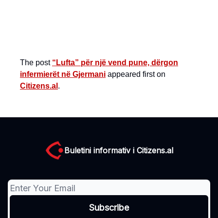
The post
“Lufta” për një vend pune, dërgon
infermierët në Gjermani
appeared first on
Citizens.al
.
Buletini informativ i Citizens.al