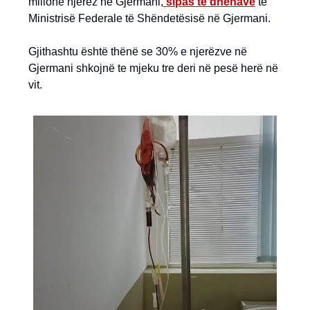
milionë njerëz ne Gjermani,
sipas të dhënave
të
Ministrisë Federale të Shëndetësisë në Gjermani.
Gjithashtu është thënë se 30% e njerëzve në
Gjermani shkojnë te mjeku tre deri në pesë herë në
vit.