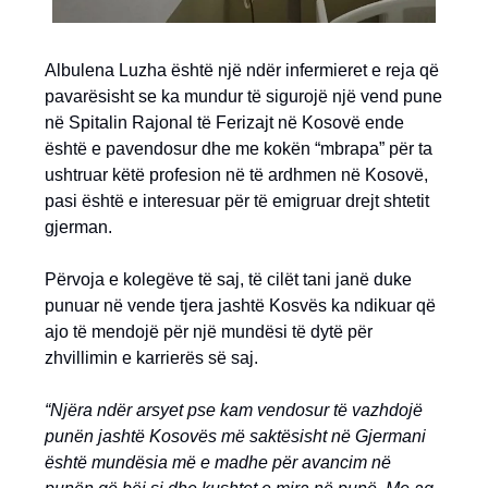
Albulena Luzha është një ndër infermieret e reja që
pavarësisht se ka mundur të sigurojë një vend pune
në Spitalin Rajonal të Ferizajt në Kosovë ende
është e pavendosur dhe me kokën “mbrapa” për ta
ushtruar këtë profesion në të ardhmen në Kosovë,
pasi është e interesuar për të emigruar drejt shtetit
gjerman.
Përvoja e kolegëve të saj, të cilët tani janë duke
punuar në vende tjera jashtë Kosvës ka ndikuar që
ajo të mendojë për një mundësi të dytë për
zhvillimin e karrierës së saj.
“Njëra ndër arsyet pse kam vendosur të vazhdojë
punën jashtë Kosovës më saktësisht në Gjermani
është mundësia më e madhe për avancim në