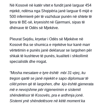
Në Kosovë në katër vitet e fundit janë larguar 454
mjekë, ndërsa nga Shqipëria janë larguar 6 mijë e
500 infermierë për të vazhduar punën në shtete të
tjera të BE-së, kryesisht në Gjermani, sipas të
dhënave të Odës së Mjekëve.
Pleurat Sejdiu, kryetar i Odës së Mjekëve në
Kosovë tha se shumica e mjekëve kur kanë marr
vërtetimin e punës janë deklaruar se largohen për
shkak të kushteve të punës, kualiteti i shkollimit
specialistik dhe rrogat.
“Mosha mesatare e tyre është mbi 31-vjeç, ku
tregon qartë se janë mjekët e sapo diplomuar të
cilët priren që të largohen, dhe kjo është gjenerata
më e nevojshme për rigjenerimin e sistemit
shëndetësor të Kosovës, pra e ardhmja jonë.
Sistemi ynë shëndetësore në këtë moment ka