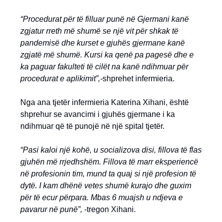
“Procedurat për të filluar punë në Gjermani kanë
zgjatur rreth më shumë se një vit për shkak të
pandemisë dhe kurset e gjuhës gjermane kanë
zgjatë më shumë.
Kursi ka qenë pa pagesë dhe e
ka paguar fakulteti të cilët na kanë ndihmuar për
procedurat e aplikimit”,-
shprehet infermieria.
Nga ana tjetër infermieria Katerina Xihani, është
shprehur se avancimi i gjuhës gjermane i ka
ndihmuar që të punojë në një spital tjetër.
“Pasi kaloi një kohë, u socializova disi, fillova të flas
gjuhën më rrjedhshëm. Fillova të marr eksperiencë
në profesionin tim, mund ta quaj si një profesion të
dytë. I kam dhënë vetes shumë kurajo dhe guxim
për të ecur përpara. Mbas 6 muajsh u ndjeva e
pavarur në punë”,
-tregon Xihani.