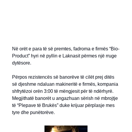
Në orët e para të së premtes, fadroma e firmës “Bio-
Product” hyri në pyllin e Laknasit përmes një rruge
dytësore.
Përpos rezistencës së banorëve të cilët prej ditës
së djeshme ndaluan makineritë e firmës, kompania
shfrytëzoi orën 3:00 të mëngjesit për të ndërhyrë.
Megjithatë banorët u angazhuan sërish në mbrojtje
të “Plepave të Brukës” duke krijuar përplasje mes
tyre dhe punëtorëve.