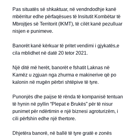
Pas situatës së shkaktuar, në vendndodhje kanë
mbërritur edhe përfaqësues të Insitutit Kombëtar të
Mbrojtjes së Territorit (IKMT), të cilët kanë pezulluar
nisjen e punimeve.
Banorët kanë kërkuar të pritet vendimi i gjykatës,e
cila mblidhet në datë 20 tetor 2021.
Një ditë më herët, banorët e fshatit Laknas në
Kamëz u zgjuan nga zhurma e makinerive që po
kalonin në rrugën përbri shtëpive të tyre.
Punonjës dhe paijse të rënda të kompanisë tentuan
të hynin në pyllin “Plepat e Brukës” për të nisur
punimet për ndërtimin e një biznesi agroturizëm, i
cili përfshin edhe një thertore.
Dhjetëra banorë, në ballë të tyre gratë e zonës