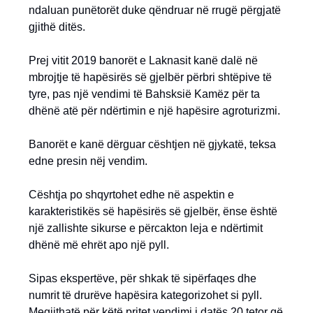
ndaluan punëtorët duke qëndruar në rrugë përgjatë
gjithë ditës.
Prej vitit 2019 banorët e Laknasit kanë dalë në
mbrojtje të hapësirës së gjelbër përbri shtëpive të
tyre, pas një vendimi të Bahsksië Kamëz për ta
dhënë atë për ndërtimin e një hapësire agroturizmi.
Banorët e kanë dërguar cështjen në gjykatë, teksa
edne presin nëj vendim.
Cështja po shqyrtohet edhe në aspektin e
karakteristikës së hapësirës së gjelbër, ënse është
një zallishte sikurse e përcakton leja e ndërtimit
dhënë më ehrët apo një pyll.
Sipas ekspertëve, për shkak të sipërfaqes dhe
numrit të drurëve hapësira kategorizohet si pyll.
Megjithatë për këtë pritet vendimi i datës 20 tetor që