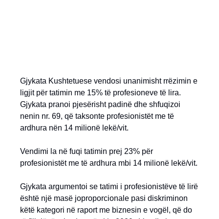
Gjykata Kushtetuese vendosi unanimisht rrëzimin e
ligjit për tatimin me 15% të profesioneve të lira.
Gjykata pranoi pjesërisht padinë dhe shfuqizoi
nenin nr. 69, që taksonte profesionistët me të
ardhura nën 14 milionë lekë/vit.
Vendimi la në fuqi tatimin prej 23% për
profesionistët me të ardhura mbi 14 milionë lekë/vit.
Gjykata argumentoi se tatimi i profesionistëve të lirë
është një masë joproporcionale pasi diskriminon
këtë kategori në raport me biznesin e vogël, që do