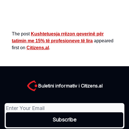
The post
Kushtetuesja rrëzon qeverinë për
tatimin me 15% të profesioneve të lira
appeared
first on
Citizens.al
.
Buletini informativ i Citizens.al