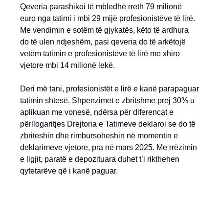
Qeveria parashikoi të mbledhë rreth 79 milionë
euro nga tatimi i mbi 29 mijë profesionistëve të lirë.
Me vendimin e sotëm të gjykatës, këto të ardhura
do të ulen ndjeshëm, pasi qeveria do të arkëtojë
vetëm tatimin e profesionistëve të lirë me xhiro
vjetore mbi 14 milionë lekë.
Deri më tani, profesionistët e lirë e kanë parapaguar
tatimin shtesë. Shpenzimet e zbritshme prej 30% u
aplikuan me vonesë, ndërsa për diferencat e
përllogaritjes Drejtoria e Tatimeve deklaroi se do të
zbriteshin dhe rimbursoheshin në momentin e
deklarimeve vjetore, pra në mars 2025. Me rrëzimin
e ligjit, paratë e depozituara duhet t’i rikthehen
qytetarëve që i kanë paguar.