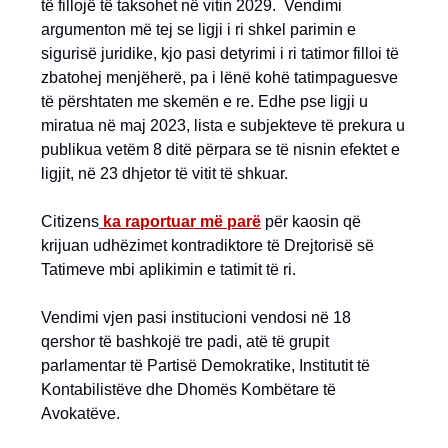
të fillojë të taksohet në vitin 2029. Vendimi
argumenton më tej se ligji i ri shkel parimin e
sigurisë juridike, kjo pasi detyrimi i ri tatimor filloi të
zbatohej menjëherë, pa i lënë kohë tatimpaguesve
të përshtaten me skemën e re. Edhe pse ligji u
miratua në maj 2023, lista e subjekteve të prekura u
publikua vetëm 8 ditë përpara se të nisnin efektet e
ligjit, në 23 dhjetor të vitit të shkuar.
Citizens
ka raportuar më parë
për kaosin që
krijuan udhëzimet kontradiktore të Drejtorisë së
Tatimeve mbi aplikimin e tatimit të ri.
Vendimi vjen pasi institucioni vendosi në 18
qershor të bashkojë tre padi, atë të grupit
parlamentar të Partisë Demokratike, Institutit të
Kontabilistëve dhe Dhomës Kombëtare të
Avokatëve.