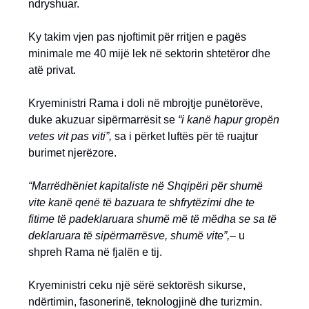
ndryshuar.
Ky takim vjen pas njoftimit për rritjen e pagës
minimale me 40 mijë lek në sektorin shtetëror dhe
atë privat.
Kryeministri Rama i doli në mbrojtje punëtorëve,
duke akuzuar sipërmarrësit se
“i kanë hapur gropën
vetes vit pas viti”,
sa i përket luftës për të ruajtur
burimet njerëzore.
“Marrëdhëniet kapitaliste në Shqipëri për shumë
vite kanë qenë të bazuara te shfrytëzimi dhe te
fitime të padeklaruara shumë më të mëdha se sa të
deklaruara të sipërmarrësve, shumë vite”,
– u
shpreh Rama në fjalën e tij.
Kryeministri ceku një sërë sektorësh sikurse,
ndërtimin, fasonerinë, teknologjinë dhe turizmin.