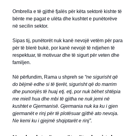
Ombrella e të gjithë fjalës për këta sektorë kishte të
bënte me pagat e ulëta dhe kushtet e punëtorëve
në secilin sektor.
Sipas tij, punëtorët nuk kanë nevojë vetëm për para
për të blerë bukë, por kanë nevojë të ndjehen të
respektuar, të motivuar dhe të sigurt për veten dhe
familjen.
Në përfundim, Rama u shpreh se
“ne sigurisht që
do bëjmë edhe si të tjerët, sigurisht që do marrim
dhe punonjës të huaj etj. etj, por nuk bëhet shtëpia
me miell hua dhe mbi të gjitha ne nuk jemi në
kushtet e Gjermanisë. Gjermania nuk ka ku i gjen
gjermanët e rinj për të plotësuar gjithë ato nevoja.
Ne kemi ku i gjejmë shqiptarët e rinj”.