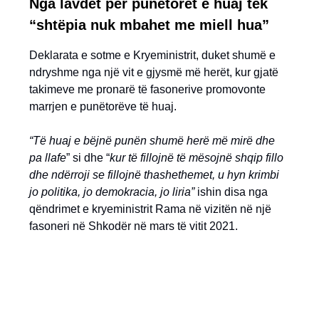
Nga lavdet për punëtorët e huaj tek
“shtëpia nuk mbahet me miell hua”
Deklarata e sotme e Kryeministrit, duket shumë e
ndryshme nga një vit e gjysmë më herët, kur gjatë
takimeve me pronarë të fasonerive promovonte
marrjen e punëtorëve të huaj.
“Të huaj e bëjnë punën shumë herë më mirë dhe
pa llafe
” si dhe “
kur të fillojnë të mësojnë shqip fillo
dhe ndërroji se fillojnë thashethemet, u hyn krimbi
jo politika, jo demokracia, jo liria”
ishin disa nga
qëndrimet e kryeministrit Rama në vizitën në një
fasoneri në Shkodër në mars të vitit 2021.