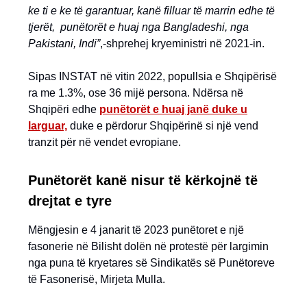
ke ti e ke të garantuar, kanë filluar të marrin edhe të
tjerët, punëtorët e huaj nga Bangladeshi, nga
Pakistani, Indi”
,-shprehej kryeministri në 2021-in.
Sipas INSTAT në vitin 2022, popullsia e Shqipërisë
ra me 1.3%, ose 36 mijë persona. Ndërsa në
Shqipëri edhe
punëtorët e huaj janë duke u
larguar,
duke e përdorur Shqipërinë si një vend
tranzit për në vendet evropiane.
Punëtorët kanë nisur të kërkojnë të
drejtat e tyre
Mëngjesin e 4 janarit të 2023 punëtoret e një
fasonerie në Bilisht dolën në protestë për largimin
nga puna të kryetares së Sindikatës së Punëtoreve
të Fasonerisë, Mirjeta Mulla.