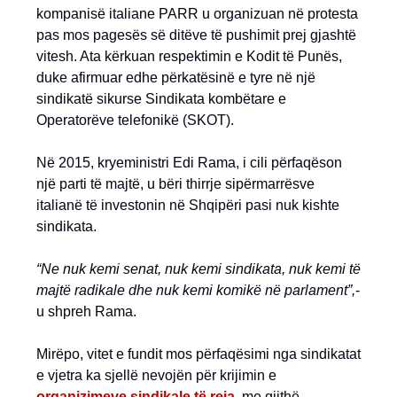
kompanisë italiane PARR u organizuan në protesta
pas mos pagesës së ditëve të pushimit prej gjashtë
vitesh. Ata kërkuan respektimin e Kodit të Punës,
duke afirmuar edhe përkatësinë e tyre në një
sindikatë sikurse Sindikata kombëtare e
Operatorëve telefonikë (SKOT).
Në 2015, kryeministri Edi Rama, i cili përfaqëson
një parti të majtë, u bëri thirrje sipërmarrësve
italianë të investonin në Shqipëri pasi nuk kishte
sindikata.
“Ne nuk kemi senat, nuk kemi sindikata, nuk kemi të
majtë radikale dhe nuk kemi komikë në parlament”,
-
u shpreh Rama.
Mirëpo, vitet e fundit mos përfaqësimi nga sindikatat
e vjetra ka sjellë nevojën për krijimin e
organizimeve sindikale të reja,
me gjithë