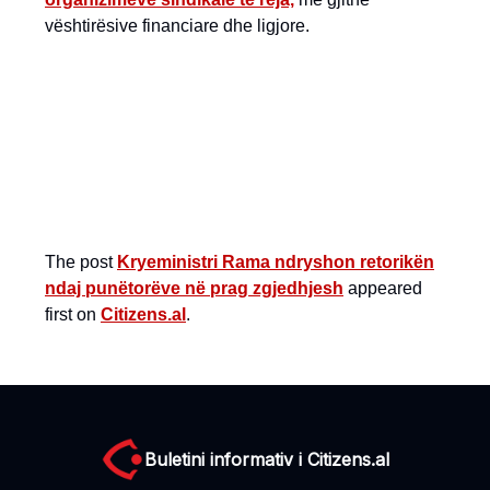
vështirësive financiare dhe ligjore.
The post
Kryeministri Rama ndryshon retorikën
ndaj punëtorëve në prag zgjedhjesh
appeared
first on
Citizens.al
.
Buletini informativ i Citizens.al