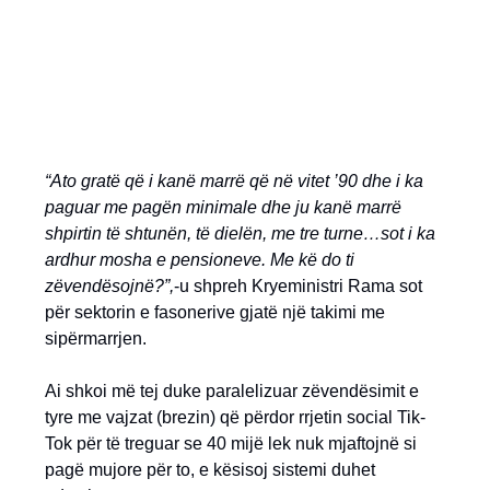
“Ato gratë që i kanë marrë që në vitet ’90 dhe i ka
paguar me pagën minimale dhe ju kanë marrë
shpirtin të shtunën, të dielën, me tre turne…sot i ka
ardhur mosha e pensioneve. Me kë do ti
zëvendësojnë?”,
-u shpreh Kryeministri Rama sot
për sektorin e fasonerive gjatë një takimi me
sipërmarrjen.
Ai shkoi më tej duke paralelizuar zëvendësimit e
tyre me vajzat (brezin) që përdor rrjetin social Tik-
Tok për të treguar se 40 mijë lek nuk mjaftojnë si
pagë mujore për to, e kësisoj sistemi duhet