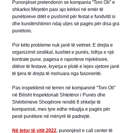
Punonjëset pretendonin se kompania “Toni Oli” e
shkarkoi Mirjetën pasi ajo kërkoi në emër të
punëtoreve ditët e pushimit për festat e fundvitit si
dhe kundërshtimin ndaj uljes së pagës për disa gra
punëtore.
Por këto probleme nuk janë të vetmet. E drejta e
organizimit sindikal, kushtet e punës, lidhja e një
kontrate pune, pagesa e raporteve mjekësore,
ditëve të festave, kryerja e plotë e lejes vjetore janë
të tjera të drejta të mohuara nga fasoneritë.
Pas inspektimit në terren në kompaninë “Toni Oli”
në Bilisht Inspektoriati Shtetëror i Punës dhe
Shërbimeve Shoqërore renditi 8 shkelje të
kompanisë, mes tyre edhe mbajtja e pagës për
pesë punëtore në mënyrë të padrejtë.
Në tetor të vitit 2022
, punonjësit e call center të