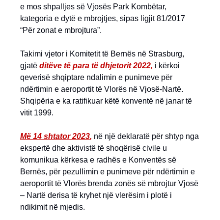
e mos shpalljes së Vjosës Park Kombëtar,
kategoria e dytë e mbrojtjes, sipas ligjit 81/2017
“Për zonat e mbrojtura”.
Takimi vjetor i Komitetit të Bernës në Strasburg,
gjatë
ditëve të para të dhjetorit 2022,
i kërkoi
qeverisë shqiptare ndalimin e punimeve për
ndërtimin e aeroportit të Vlorës në Vjosë-Nartë.
Shqipëria e ka ratifikuar këtë konventë në janar të
vitit 1999.
Më 14 shtator 2023
,
në një deklaratë për shtyp nga
ekspertë dhe aktivistë të shoqërisë civile u
komunikua kërkesa e radhës e Konventës së
Bernës, për pezullimin e punimeve për ndërtimin e
aeroportit të Vlorës brenda zonës së mbrojtur Vjosë
– Nartë derisa të kryhet një vlerësim i plotë i
ndikimit në mjedis.