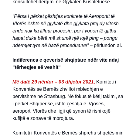
konsultohet dërgimi në Gjykatën Kushtetuese.
“Përsa i përket çështjes konkrete të Aeroportit të
Vlorës është në gjykatë dhe gjykata prej dy vitesh
ende nuk ka filluar procesin, por i vonon të gjitha
hapat duke bërë më shumë një lojë ping – pongu
ndërmjet tyre në bazë proceduarve” –
përfundon ai.
Indiferenca e qeverisë shqiptare ndër vite ndaj
“tërheqjes së veshit“
Më datë 29 nëntor – 03 dhjetor 2021,
Komiteti i
Konventës së Bernës zhvilloi mbledhjen e
përvitshme në Strasburg. Në fokus të këtij takimi, sa
i përket Shqipërisë, ishte çështja e Vjosës,
aeroporti Vlorës dhe ligji që synon të rishikojë
kufijtë e zonave të mbrojtura.
Komiteti i Konventës e Bernës shprehu shqetësimin