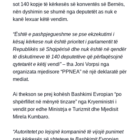
sot 140 kopje të kërkesës së konventës së Bernës,
nën dyshimin se shumë nga deputetët as nuk e
kanë lexuar këtë vendim.
“Është e pashpjegueshme se pse ekzekutimi i
kësaj kërkese nuk është prioritet i parlamentit të
Republikës së Shqipërisë dhe nuk është në qendër
të diskutimeve të 140 deputetëve që përfaqësojnë
qytetarët e këtij vendi” –
tha Joni Vorpsi nga
organizata mjedisore “PPNEA” në një deklaratë për
mediat.
Ai thekson se prej kohësh Bashkimi Evropian “po
shpërfillet në mënyrë tinzare” nga Kryeministri i
vendit por edhe Ministrja e Turizmit dhe Mjedisit
Mirela Kumbaro.
“Autoritetet po lejojnë kompaninë të vijojë punimet
pas kërkesës së shteteve te Bashkimit Evropian,