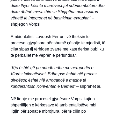
duke thyer kështu marrëveshjet ndërkombëtare dhe
duke dhënë mesazhin se Shqipëria nuk aspiron
vërtetë të integrohet në bashkimin evropian” –
shpjegon Vorpsi.
Ambientalisti Lavdosh Ferruni vë theksin te
proceset gjyqësore për shumë çështje të mjedisit, të
cilat sipas tij tërhiqen zvarrë me kast derisa publiku
të përballet me veprën e përfunduar.
“Kjo është që po ndodh edhe me aeroportin e
Vlorës fatkeqësisht. Edhe pse është një proces
gjyqësor, është një arrogancë e madhe të
kundërshtosh Konventën e Bernës” –
shprehet ai.
Në lidhje me proceset gjyqësore Vorpsi kujton
shpërfilljen e kërkesave të ambientalistëve mbi
ligjin për zonat e mbrojtura, për të cilin po