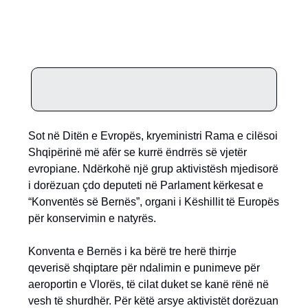
Sot në Ditën e Evropës, kryeministri Rama e cilësoi
Shqipërinë më afër se kurrë ëndrrës së vjetër
evropiane. Ndërkohë një grup aktivistësh mjedisorë
i dorëzuan çdo deputeti në Parlament kërkesat e
“Konventës së Bernës”, organi i Këshillit të Europës
për konservimin e natyrës.
Konventa e Bernës i ka bërë tre herë thirrje
qeverisë shqiptare për ndalimin e punimeve për
aeroportin e Vlorës, të cilat duket se kanë rënë në
vesh të shurdhër. Për këtë arsye aktivistët dorëzuan