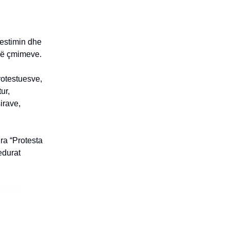
restimin dhe
 së çmimeve.
rotestuesve,
ur,
irave,
ra “Protesta
edurat