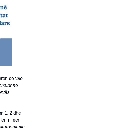
rren se “
bie
hikuar në
entës
r. 1, 2 dhe
ferimi për
dokumentimin