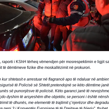
a, raporti i KShH tërheq vëmendjen për mosrespektimin e ligjit sa
 të dëmtimeve fizike dhe moskallëzimit në prokurori.
e kur shtetasit e arrestuar në flagrancë apo të ndaluar në ambien
igurisë të Policisë së Shtetit pretendojnë se këto dëmtime janë
hunës së punonjësve të policisë. Këto garanci janë të nevojshme
çdo dyshim të arsyeshëm dhe objektiv, se personi i është nënsh
rimit të dhunës, me elementë të trajtimit ç’njerëzor dhe degrad
 neni 3 i Konventës Evropiane të të Drejtave të Njeriu
”, thuhet