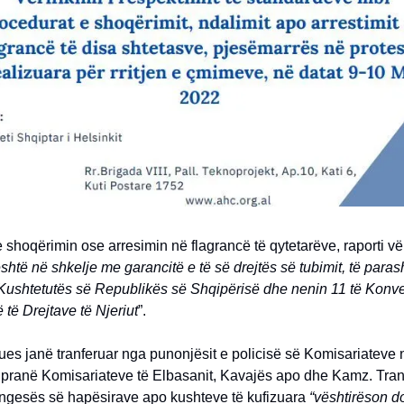
 shoqërimin ose arresimin në flagrancë të qytetarëve, raporti vë
htë në shkelje me garancitë e të së drejtës së tubimit, të paras
 Kushtetutës së Republikës së Shqipërisë dhe nenin 11 të Konv
 të Drejtave të Njeriut
”.
ues janë tranferuar nga punonjësit e policisë së Komisariateve n
ë pranë Komisariateve të Elbasanit, Kavajës apo dhe Kamz. Tran
ngesës së hapësirave apo kushteve të kufizuara
“vështirëson 