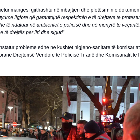
jetur mangësi gjithashtu në mbajtjen dhe plotësimin e dokument
etyrime ligjore që garantojnë respektimin e të drejtave të protest
e të ndaluar në ambientet e policisë dhe në mënyrë të veçantë, 
 të drejtës për liri dhe siguri
”.
statur probleme edhe në kushtet higjeno-sanitare të komisariat
pranë Drejtorisë Vendore të Policisë Tiranë dhe Komisariatit të P