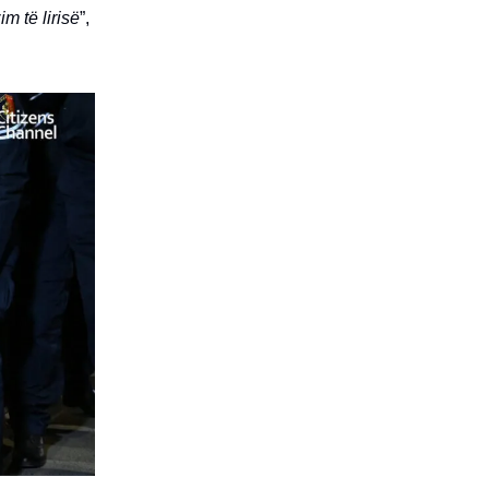
m të lirisë
”,