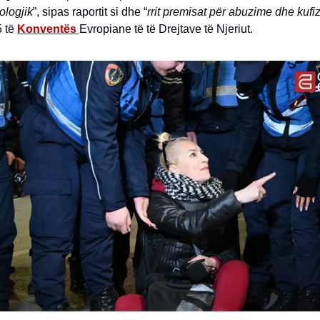
ologjik
”, sipas raportit si dhe “
rrit premisat për abuzime dhe kufizi
5 të
Konventës
Evropiane të të Drejtave të Njeriut.