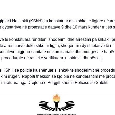
iptar i Helsinkit (KShH) ka konstatuar disa shkelje ligjore në ar
 qytetarëve në protestat e datave 9 dhe 10 mars kundër rritjes
e të konstatuara renditen: shoqërimi dhe arrestimi pa shkak i p
 të arrestuarve duke shkelur ligjin, shoqërimi i dy shtetasve të mit
ushteve higjeno-sanitare në komisariate dhe mungesa e hapës
 procedurale në rastet e verifikuara, ushtrimi i dhunës etj.
e KShH se policia ka shënuar si shkak të shoqërimit në procedu
okim rruge”. Raporti thekson se kjo bie në kundërshtim me proc
 miratuara nga Drejtoria e Përgjithshëm i Policisë së Shtetit.