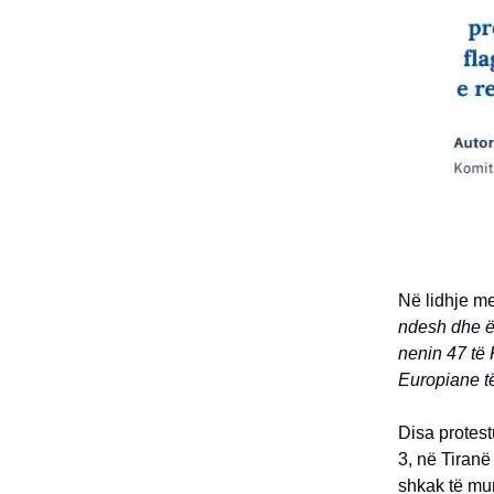
Në lidhje me
ndesh dhe ës
nenin 47 të
Europiane të
Disa protest
3, në Tiran
shkak të mu