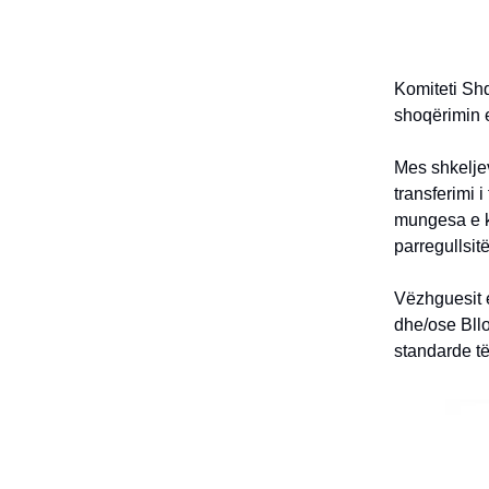
Komiteti Shq
shoqërimin e
Mes shkeljev
transferimi i
mungesa e k
parregullsitë
Vëzhguesit 
dhe/ose Bll
standarde të