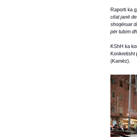
Raporti ka g
cilat janë d
shoqëruar dh
për tubim dhe
KShH ka kon
Konkretisht 
(Kamëz).