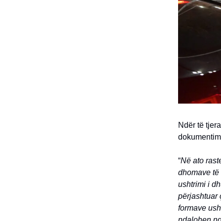
Ndër të tjer
dokumentimit
“
Në ato rast
dhomave të s
ushtrimi i d
përjashtuar 
formave usht
ndalohen nga