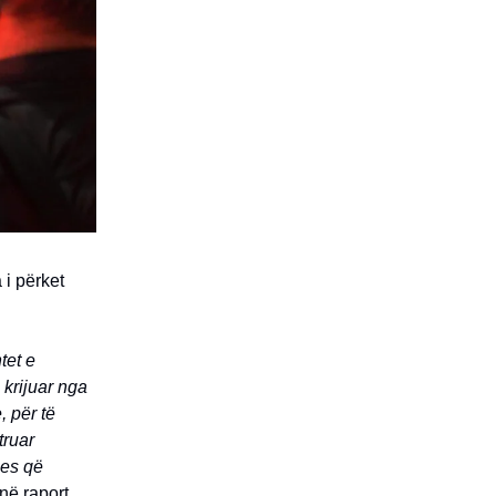
 i përket
tet e
 krijuar nga
, për të
truar
ues që
 në raport.