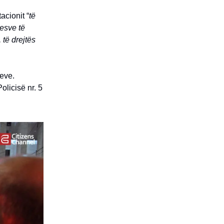
acionit “
të
uesve të
të drejtës
eve.
olicisë nr. 5