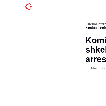
Buletini inform
Komiteti i Hel
Komit
shkel
arre
March 22