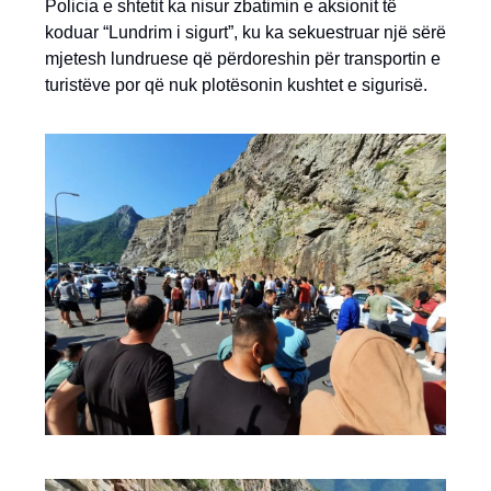
Policia e shtetit ka nisur zbatimin e aksionit të
koduar “Lundrim i sigurt”, ku ka sekuestruar një sërë
mjetesh lundruese që përdoreshin për transportin e
turistëve por që nuk plotësonin kushtet e sigurisë.