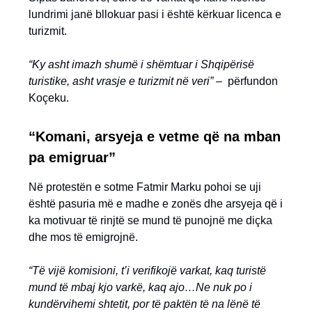
lundrimi janë bllokuar pasi i është kërkuar licenca e
turizmit.
“Ky asht imazh shumë i shëmtuar i Shqipërisë
turistike, asht vrasje e turizmit në veri” –
përfundon
Koçeku.
“Komani, arsyeja e vetme që na mban
pa emigruar”
Në protestën e sotme Fatmir Marku pohoi se uji
është pasuria më e madhe e zonës dhe arsyeja që i
ka motivuar të rinjtë se mund të punojnë me diçka
dhe mos të emigrojnë.
“Të vijë komisioni, t’i verifikojë varkat, kaq turistë
mund të mbaj kjo varkë, kaq ajo…Ne nuk po i
kundërvihemi shtetit, por të paktën të na lënë të