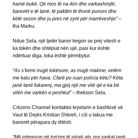
hamë bukë. Që mos të na ikin dhe varkaxhinjtë,
banorët e të tanë, të paktën të thonë punoni dhe
këtë sezon dhe ju pres në zyrë për marrëveshje” –
tha Marku.
Ndue Sela, një tjetër banor tregon se prej vitesh e
ka tokën dhe shtëpiat nën ujë, pasi kur është
ndërtuar diga, toka është përmbytur.
“As s’kemi rrugë tokësore, as rrugë makine, vetëm
me kalu për hava. Cfarë po ruan policia këtu? Këta
janë tanë fukarenj, ma gjej një me vilë që e ka bë
vilën me varkën e peshkut” –
thekson Sela.
Citizens Channel kontaktoi kryetarin e bashkisë së
Vaut të Dejës Kristian Shkreli, i cili u takua me
banorët përapara dy ditësh.
“Më intereson që turizmi të vijojë aty, por varkat janë