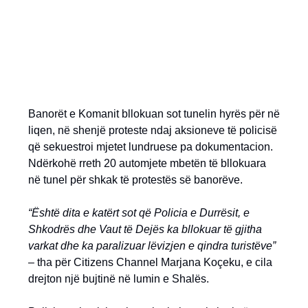
Banorët e Komanit bllokuan sot tunelin hyrës për në
liqen, në shenjë proteste ndaj aksioneve të policisë
që sekuestroi mjetet lundruese pa dokumentacion.
Ndërkohë rreth 20 automjete mbetën të bllokuara
në tunel për shkak të protestës së banorëve.
“Është dita e katërt sot që Policia e Durrësit, e
Shkodrës dhe Vaut të Dejës ka bllokuar të gjitha
varkat dhe ka paralizuar lëvizjen e qindra turistëve”
– tha për Citizens Channel Marjana Koçeku, e cila
drejton një bujtinë në lumin e Shalës.