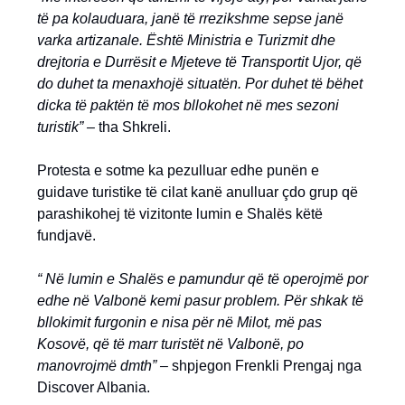
të pa kolauduara, janë të rrezikshme sepse janë
varka artizanale. Është Ministria e Turizmit dhe
drejtoria e Durrësit e Mjeteve të Transportit Ujor, që
do duhet ta menaxhojë situatën. Por duhet të bëhet
dicka të paktën të mos bllokohet në mes sezoni
turistik” –
tha Shkreli.
Protesta e sotme ka pezulluar edhe punën e
guidave turistike të cilat kanë anulluar çdo grup që
parashikohej të vizitonte lumin e Shalës këtë
fundjavë.
“ Në lumin e Shalës e pamundur që të operojmë por
edhe në Valbonë kemi pasur problem. Për shkak të
bllokimit furgonin e nisa për në Milot, më pas
Kosovë, që të marr turistët në Valbonë, po
manovrojmë dmth” –
shpjegon Frenkli Prengaj nga
Discover Albania.