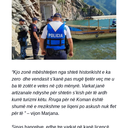
“Kjo zonë mbështetjen nga shteti historikisht e ka
zero dhe vendasit s’kanë pas rrugë tjetër veç me u
ba të zotët e vetes në çdo mënyrë. Varkat janë
artizanale ndryshe për shtetin s’kish për të ardh
kurrë turizmi këtu. Rruga për në Koman është
shumë më e rrezikshme se liqeni po askush nuk flet
për të ” –
vijon Marjana.
Sipas banorëve, edhe tre varkat që kanë licencë