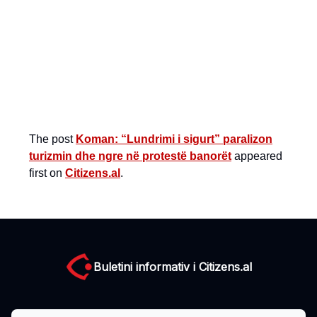
The post
Koman: “Lundrimi i sigurt” paralizon
turizmin dhe ngre në protestë banorët
appeared
first on
Citizens.al
.
Buletini informativ i Citizens.al