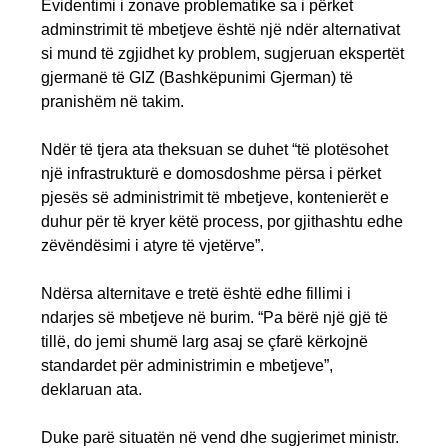
Evidentimi i zonave problematike sa i përket
adminstrimit të mbetjeve është një ndër alternativat
si mund të zgjidhet ky problem, sugjeruan ekspertët
gjermanë të GIZ (Bashkëpunimi Gjerman) të
pranishëm në takim.
Ndër të tjera ata theksuan se duhet “të plotësohet
një infrastrukturë e domosdoshme përsa i përket
pjesës së administrimit të mbetjeve, kontenierët e
duhur për të kryer këtë process, por gjithashtu edhe
zëvëndësimi i atyre të vjetërve”.
Ndërsa alternitave e tretë është edhe fillimi i
ndarjes së mbetjeve në burim. “Pa bërë një gjë të
tillë, do jemi shumë larg asaj se çfarë kërkojnë
standardet për administrimin e mbetjeve”,
deklaruan ata.
Duke parë situatën në vend dhe sugjerimet ministr.