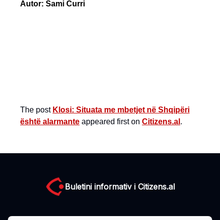
Autor: Sami Curri
The post
Klosi: Situata me mbetjet në Shqipëri
është alarmante
appeared first on
Citizens.al
.
Buletini informativ i Citizens.al