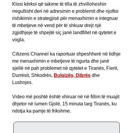
Klosi kërkoi që takime të tilla të zhvilloheshin
rregullisht deri në adresimin e problemit dhe njoftoi
rishikimin e strategjisë për menaxhimin e integruar
të mbetjeve në vend për të shkuar drejt një
zgjidhjeje të shpejtë siç janë landfillet në qytetet e
vogla.
Citizens Channel ka raportuar shpeshherë në lidhje
me menaxhimin e mbetjeve të ngurta dhe janë
sjellë në pah problemet në qytetet e Tiranës, Fierit,
Durrësit, Shkodrës,
Bulqizës, Dibrës
dhe
Lushnjes.
Video më poshtë është xhiruar në në fillim të muajit
dhjetor në lumen Gjolë, 15 minuta larg Tiranës, ku
ndotja ka pamje të frikshme.