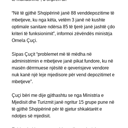
“Në të gjithë Shqipërinë janë 88 venddepozitime të
mbetjeve, ku nga këta, vetëm 3 janë në kushte
optimale sanitare ndërsa 85 të tjerë janë jashtë çdo
kriteri të funksionimit”, informoi zëvëndës ministrja
Ornela Çuçi.
Sipas Çuçit “problemet më të mëdha në
administrimin e mbetjeve janë pikat fundore, ku në
masën dërrmuese njësitë e qeverisjeve vendore
nuk kanë një leje mjedisore për vend depozitimet e
mbetjeve”.
Çuçi bëri me dije gjithashtu se nga Ministria e
Mjedisit dhe Turizmit janë ngritur 15 grupe pune në
të gjithë Shqipërinë për të gjetur shkaktarët e
ndotjes së mjedisit.