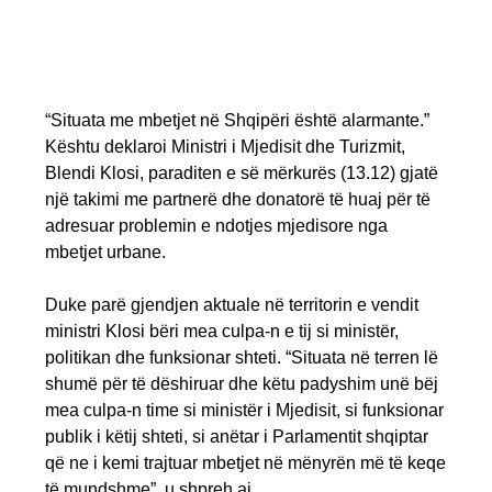
“Situata me mbetjet në Shqipëri është alarmante.”
Kështu deklaroi Ministri i Mjedisit dhe Turizmit,
Blendi Klosi, paraditen e së mërkurës (13.12) gjatë
një takimi me partnerë dhe donatorë të huaj për të
adresuar problemin e ndotjes mjedisore nga
mbetjet urbane.
Duke parë gjendjen aktuale në territorin e vendit
ministri Klosi bëri mea culpa-n e tij si ministër,
politikan dhe funksionar shteti. “Situata në terren lë
shumë për të dëshiruar dhe këtu padyshim unë bëj
mea culpa-n time si ministër i Mjedisit, si funksionar
publik i këtij shteti, si anëtar i Parlamentit shqiptar
që ne i kemi trajtuar mbetjet në mënyrën më të keqe
të mundshme”, u shpreh ai.