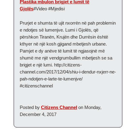
Plastika mbulon brigjet e lumit të
Gjolës
#Video #Mjedisi
Prurjet e shumta të ujit nxorrën në pah problemin
e ndotjes së lumenjve. Lumi i Gjolës, që
përshkon Tiranën, Krujën dhe Durrësin është
kthyer në një kosh gjigand mbetjesh urbane.
Pamjet e dy anëve të lumit të ngjasojnë më
shumë me një vendgrumbullim mbetjesh se sa
brigjet e një lumi. http://citizens-
channel.com/2017/12/04/shiu-i-dendur-nxjerr-ne-
pah-ndotjen-e-larte-te-lumenjve/
#citizenschannel
Posted by
Citizens Channel
on Monday,
December 4, 2017