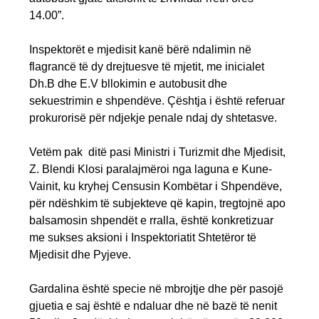
14.00”.
Inspektorët e mjedisit kanë bërë ndalimin në
flagrancë të dy drejtuesve të mjetit, me inicialet
Dh.B dhe E.V bllokimin e autobusit dhe
sekuestrimin e shpendëve. Çështja i është referuar
prokurorisë për ndjekje penale ndaj dy shtetasve.
Vetëm pak ditë pasi Ministri i Turizmit dhe Mjedisit,
Z. Blendi Klosi paralajmëroi nga laguna e Kune-
Vainit, ku kryhej Censusin Kombëtar i Shpendëve,
për ndëshkim të subjekteve që kapin, tregtojnë apo
balsamosin shpendët e rralla, është konkretizuar
me sukses aksioni i Inspektoriatit Shtetëror të
Mjedisit dhe Pyjeve.
Gardalina është specie në mbrojtje dhe për pasojë
gjuetia e saj është e ndaluar dhe në bazë të nenit