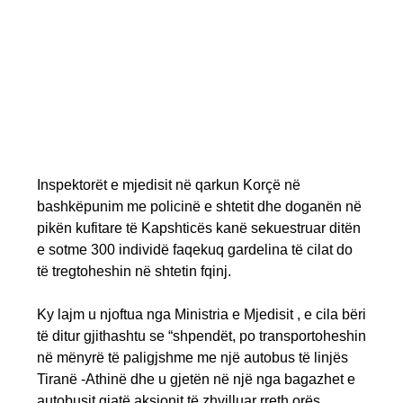
Inspektorët e mjedisit në qarkun Korçë në
bashkëpunim me policinë e shtetit dhe doganën në
pikën kufitare të Kapshticës kanë sekuestruar ditën
e sotme 300 individë faqekuq gardelina të cilat do
të tregtoheshin në shtetin fqinj.
Ky lajm u njoftua nga Ministria e Mjedisit , e cila bëri
të ditur gjithashtu se “shpendët, po transportoheshin
në mënyrë të paligjshme me një autobus të linjës
Tiranë -Athinë dhe u gjetën në një nga bagazhet e
autobusit gjatë aksionit të zhvilluar rreth orës