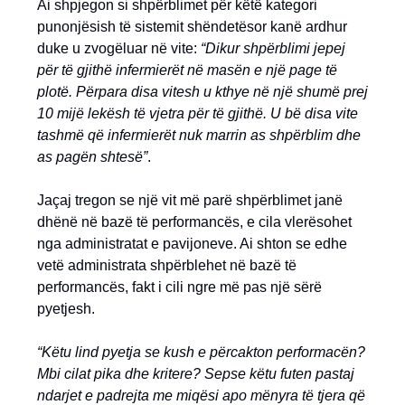
Ai shpjegon si shpërblimet për këtë kategori
punonjësish të sistemit shëndetësor kanë ardhur
duke u zvogëluar në vite:
“Dikur shpërblimi jepej
për të gjithë infermierët në masën e një page të
plotë. Përpara disa vitesh u kthye në një shumë prej
10 mijë lekësh të vjetra për të gjithë. U bë disa vite
tashmë që infermierët nuk marrin as shpërblim dhe
as pagën shtesë”
.
Jaçaj tregon se një vit më parë shpërblimet janë
dhënë në bazë të performancës, e cila vlerësohet
nga administratat e pavijoneve. Ai shton se edhe
vetë administrata shpërblehet në bazë të
performancës, fakt i cili ngre më pas një sërë
pyetjesh.
“Këtu lind pyetja se kush e përcakton performacën?
Mbi cilat pika dhe kritere? Sepse këtu futen pastaj
ndarjet e padrejta me miqësi apo mënyra të tjera që