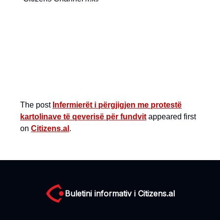
The post
Infermierët i përgjigjen me protestë
kartolinave të qeverisë për fundvit
appeared first
on
Citizens.al
.
Buletini informativ i Citizens.al