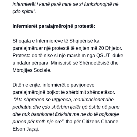
infermierët i kanë parë mirë se si funksionojnë në
çdo spital”.
Infermierët paralajmërojnë protestë:
Shoqata e Infermierëve të Shqipërisë ka
paralajmëruar një protestë të enjten më 20 Dhjetor.
Protesta do të nisë si një marshim nga QSUT duke
u ndalur përpara Ministrisë së Shëndetësisë dhe
Mbrojtjes Sociale.
Ditën e enjte, infermierët e pavijoneve
paralajmërojnë bojkot të shërbimit shëndetësor.
“Ata shprehen se urgjenca, reanimacionet dhe
pediatria dhe çdo shërbim tjetër që është në punë
dhe nuk bashkohet fizikisht me ne do të bojkotoje
punën për rreth një ore”
, tha për Citizens Channel
Elson Jaçaj.