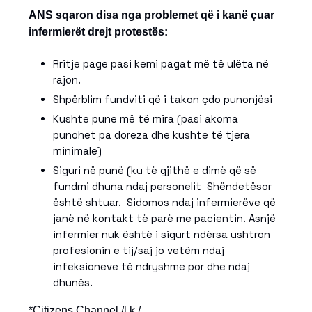
ANS sqaron disa nga problemet që i kanë çuar
infermierët drejt protestës:
Rritje page pasi kemi pagat më të ulëta në
rajon.
Shpërblim fundviti që i takon çdo punonjësi
Kushte pune më të mira (pasi akoma
punohet pa doreza dhe kushte të tjera
minimale)
Siguri në punë (ku të gjithë e dimë që së
fundmi dhuna ndaj personelit Shëndetësor
është shtuar. Sidomos ndaj infermierëve që
janë në kontakt të parë me pacientin. Asnjë
infermier nuk është i sigurt ndërsa ushtron
profesionin e tij/saj jo vetëm ndaj
infeksioneve të ndryshme por dhe ndaj
dhunës.
*Citizens Channel /l.k./