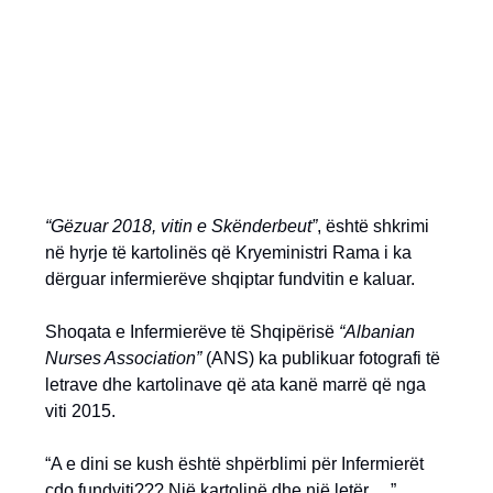
“Gëzuar 2018, vitin e Skënderbeut”
, është shkrimi
në hyrje të kartolinës që Kryeministri Rama i ka
dërguar infermierëve shqiptar fundvitin e kaluar.
Shoqata e Infermierëve të Shqipërisë
“Albanian
Nurses Association”
(ANS) ka publikuar fotografi të
letrave dhe kartolinave që ata kanë marrë që nga
viti 2015.
“A e dini se kush është shpërblimi për Infermierët
çdo fundviti??? Një kartolinë dhe një letër….”,