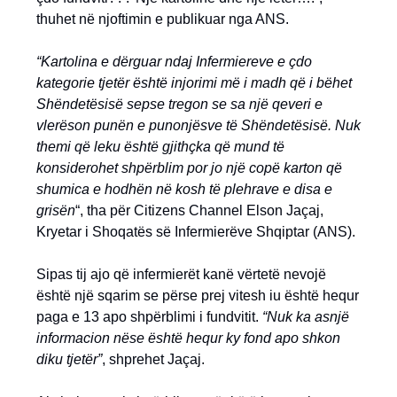
thuhet në njoftimin e publikuar nga ANS.
“Kartolina e dërguar ndaj Infermiereve e çdo
kategorie tjetër është injorimi më i madh që i bëhet
Shëndetësisë sepse tregon se sa një qeveri e
vlerëson punën e punonjësve të Shëndetësisë. Nuk
themi që leku është gjithçka që mund të
konsiderohet shpërblim por jo një copë karton që
shumica e hodhën në kosh të plehrave e disa e
grisën
“, tha për Citizens Channel Elson Jaçaj,
Kryetar i Shoqatës së Infermierëve Shqiptar (ANS).
Sipas tij ajo që infermierët kanë vërtetë nevojë
është një sqarim se përse prej vitesh iu është hequr
paga e 13 apo shpërblimi i fundvitit.
“Nuk ka asnjë
informacion nëse është hequr ky fond apo shkon
diku tjetër”
, shprehet Jaçaj.