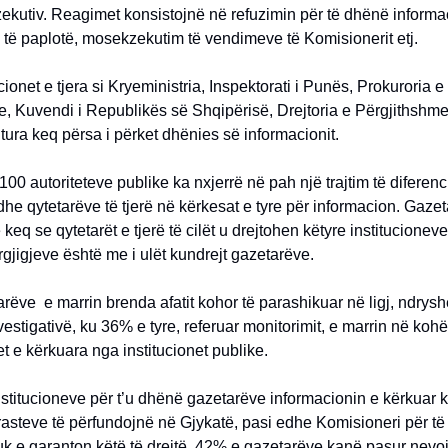
zekutiv. Reagimet konsistojnë në refuzimin për të dhënë informa
j të paplotë, mosekzekutim të vendimeve të Komisionerit etj.
cionet e tjera si Kryeministria, Inspektorati i Punës, Prokuroria e
, Kuvendi i Republikës së Shqipërisë, Drejtoria e Përgjithshme
itura keq përsa i përket dhënies së informacionit.
 100 autoriteteve publike ka nxjerrë në pah një trajtim të diferenc
he qytetarëve të tjerë në kërkesat e tyre për informacion. Gazet
keq se qytetarët e tjerë të cilët u drejtohen këtyre institucioneve
ërgjigjeve është me i ulët kundrejt gazetarëve.
rëve e marrin brenda afatit kohor të parashikuar në ligj, ndrys
vestigativë, ku 36% e tyre, referuar monitorimit, e marrin në kohë
t e kërkuara nga institucionet publike.
nstitucioneve për t’u dhënë gazetarëve informacionin e kërkuar 
asteve të përfundojnë në Gjykatë, pasi edhe Komisioneri për të
uk e garanton këtë të drejtë. 42% e gazetarëve kanë pasur nevoj