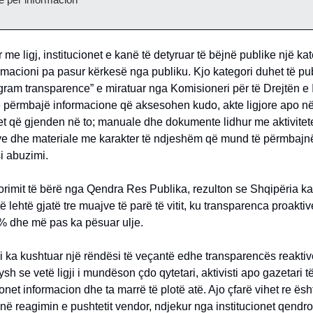
 me ligj, institucionet e kanë të detyruar të bëjnë publike një kat
rmacioni pa pasur kërkesë nga publiku. Kjo kategori duhet të pu
gram transparence” e miratuar nga Komisioneri për të Drejtën e 
ë përmbajë informacione që aksesohen kudo, akte ligjore apo në
t që gjenden në to; manuale dhe dokumente lidhur me aktivitet
eve dhe materiale me karakter të ndjeshëm që mund të përmbajn
 abuzimi.
rimit të bërë nga Qendra Res Publika, rezulton se Shqipëria ka
ë lehtë gjatë tre muajve të parë të vitit, ku transparenca proakti
 dhe më pas ka pësuar ulje.
i ka kushtuar një rëndësi të veçantë edhe transparencës reakti
sh se vetë ligji i mundëson çdo qytetari, aktivisti apo gazetari t
ionet informacion dhe ta marrë të plotë atë. Ajo çfarë vihet re ës
ë reagimin e pushtetit vendor, ndjekur nga institucionet qendro