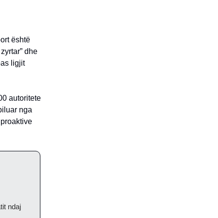
port është
 zyrtar” dhe
s ligjit
0 autoritete
piluar nga
 proaktive
tit ndaj