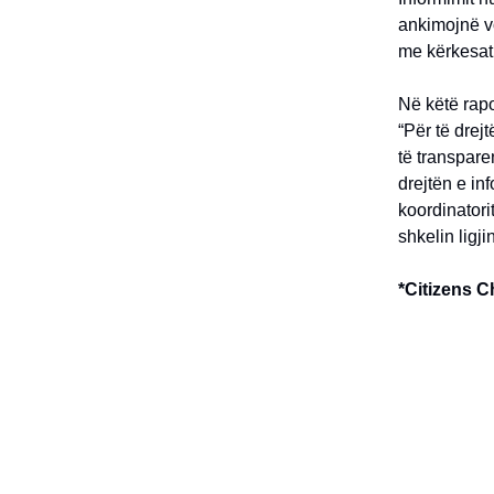
ankimojnë vo
me kërkesat 
Në këtë rapo
“Për të drej
të transpare
drejtën e in
koordinatori
shkelin ligj
*Citizens C