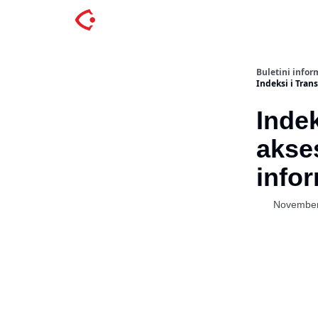
Buletini inform
Indeksi i Trans
Indek
akses
info
November