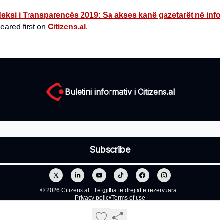
deksi i Transparencës 2019: Sa akses kanë gazetarët në inf
ared first on
Citizens.al
.
Buletini informativ i Citizens.al
© 2026 Citizens.al . Të gjitha të drejtat e rezervuara..
Privacy policy
Terms of use
Powered by beehiiv