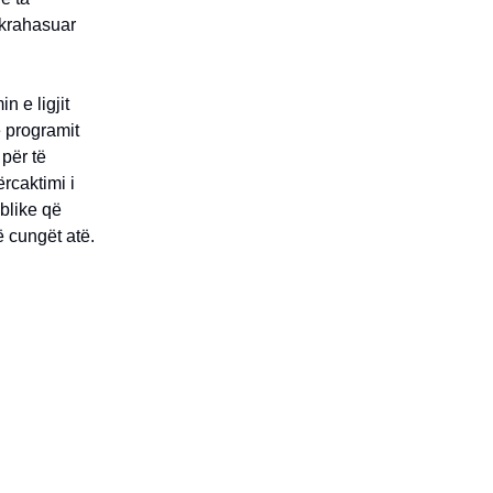
 krahasuar
n e ligjit
e programit
për të
ërcaktimi i
ublike që
ë cungët atë.