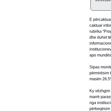
E përcaktuar
caktuar info
rubrika “Pro
dhe duhet t
informacione
institucion
apo mundësi
Sipas monito
përmirësim t
masën 26.5%
Ky vëzhgim 
marrë parasy
nga instituc
përkeqësim n