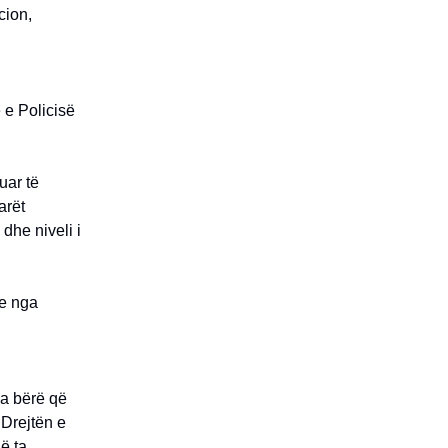
cion,
 e Policisë
uar të
arët
 dhe niveli i
he nga
ka bërë që
 Drejtën e
ë ta