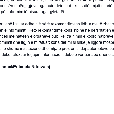
nesën e përgjigjeve nga autoritetet publike, shifër mjaft e lartë
për informim të nisura nga qytetarët.
rt janë listuar edhe një sërë rekomandimesh lidhur me të zbatimi
tën e informimit”. Këto rekomandime konsistojnë në përshtatjen 
ncës me natyrën e organeve publike; trajnimin e koordinatorëve 
formimit dhe ligjin e miratuar; konsiderimi si shkelje ligjore mosp
t në shumë institucione dhe rritja e presionit ndaj autoriteteve p
in duke refuzuar të japin informacion, duke e vonuar apo dhënë t
hannel/Entenela Ndrevataj