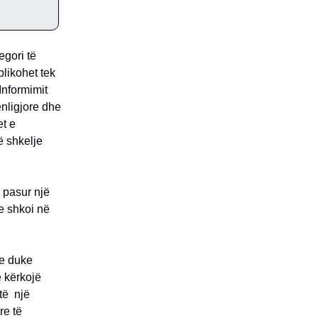
egori të
blikohet tek
Informimit
nligjore dhe
et e
ë shkelje
 pasur një
ve shkoi në
ve duke
ë kërkojë
htë një
re të