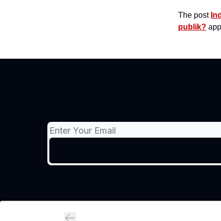
The post
In
publik?
appe