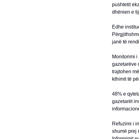
pushtetit ek
dhënien e ti
Edhe institu
Përgjithshme
janë të rend
Monitorimi i
gazetarëve d
trajtohen më 
kthimit të p
48% e qyteta
gazetarët in
informacione
Refuzimi i i
shumë prej r
Informimit n