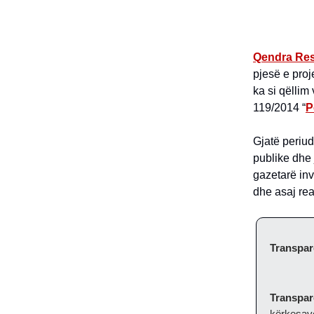
Qendra Res
pjesë e proj
ka si qëllim
119/2014 “
P
Gjatë periud
publike dhe 
gazetarë inv
dhe asaj rea
Transpar
Transpar
kërkesave