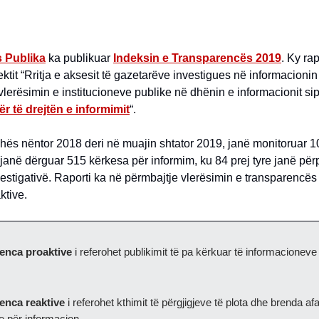
 Publika
ka publikuar
Indeksin e Transparencës 2019
. Ky ra
ektit “Rritja e aksesit të gazetarëve investigues në informacionin
 vlerësimin e institucioneve publike në dhënin e informacionit sipa
ër të drejtën e informimit
“.
hës nëntor 2018 deri në muajin shtator 2019, janë monitoruar 10
janë dërguar 515 kërkesa për informim, ku 84 prej tyre janë për
estigativë. Raporti ka në përmbajtje vlerësimin e transparencës
ktive.
enca proaktive
i referohet publikimit të pa kërkuar të informacioneve
enca reaktive
i referohet kthimit të përgjigjeve të plota dhe brenda afa
 për informacion