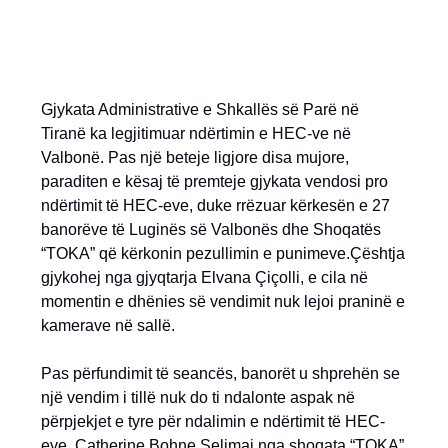
Gjykata Administrative e Shkallës së Parë në
Tiranë ka legjitimuar ndërtimin e HEC-ve në
Valbonë. Pas një beteje ligjore disa mujore,
paraditen e kësaj të premteje gjykata vendosi pro
ndërtimit të HEC-eve, duke rrëzuar kërkesën e 27
banorëve të Luginës së Valbonës dhe Shoqatës
“TOKA” që kërkonin pezullimin e punimeve.Çështja
gjykohej nga gjyqtarja Elvana Çiçolli, e cila në
momentin e dhënies së vendimit nuk lejoi praninë e
kamerave në sallë.
Pas përfundimit të seancës, banorët u shprehën se
një vendim i tillë nuk do ti ndalonte aspak në
përpjekjet e tyre për ndalimin e ndërtimit të HEC-
eve. Catherine Bohne Selimaj nga shoqata “TOKA”