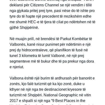
deklaroi për Citizens Channel se një vendim i tillë
nga gjykata pritej prej tyre, pasi nëse do të ishte pro
tyre do të hapte një precedent të rrezikshëm edhe
me shumë HEC-e të tjera të cilat po ndërtohen në të
gjithë Shqipërinë.
Në muajin prill, në brendësi të Parkut Kombëtar të
Valbonës, kanë nisur punimet për ndërtimin e një
prej dy hidrocentraleve, që planifikon të fusë në
tunel 3 kilometra të lumit Valbonë, në një prej
segmenteve më të bukur dhe të pa prekur nga dora
e njeriut.
Valbona është një burim të ardhurash për banorët e
zonës, kjo falë turizmit që ka kjo zonë, duke u
kthyer në një nga tre destinacionet kryesore të
turizmit në Shqipëri. National Geographic në vitin
2017 e shpalli si një nga “9 Best Places in the