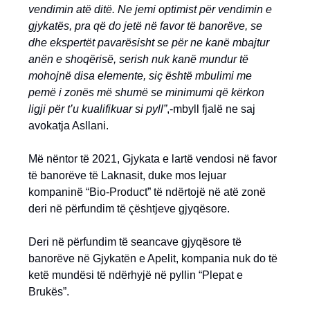
vendimin atë ditë. Ne jemi optimist për vendimin e
gjykatës, pra që do jetë në favor të banorëve, se
dhe ekspertët pavarësisht se për ne kanë mbajtur
anën e shoqërisë, serish nuk kanë mundur të
mohojnë disa elemente, siç është mbulimi me
pemë i zonës më shumë se minimumi që kërkon
ligji për t’u kualifikuar si pyll”
,-mbyll fjalë ne saj
avokatja Asllani.
Më nëntor të 2021, Gjykata e lartë vendosi në favor
të banorëve të Laknasit, duke mos lejuar
kompaninë “Bio-Product” të ndërtojë në atë zonë
deri në përfundim të çështjeve gjyqësore.
Deri në përfundim të seancave gjyqësore të
banorëve në Gjykatën e Apelit, kompania nuk do të
ketë mundësi të ndërhyjë në pyllin “Plepat e
Brukës”.