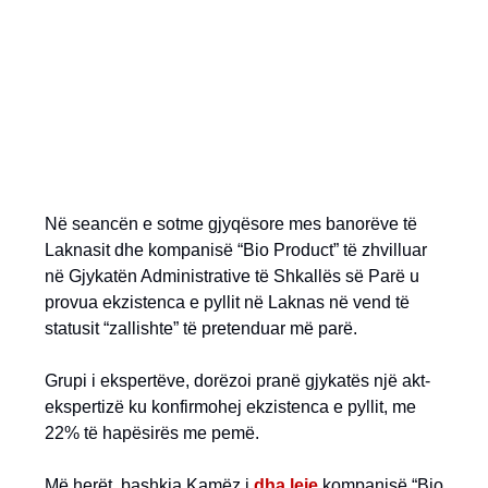
Në seancën e sotme gjyqësore mes banorëve të
Laknasit dhe kompanisë “Bio Product” të zhvilluar
në Gjykatën Administrative të Shkallës së Parë u
provua ekzistenca e pyllit në Laknas në vend të
statusit “zallishte” të pretenduar më parë.
Grupi i ekspertëve, dorëzoi pranë gjykatës një akt-
ekspertizë ku konfirmohej ekzistenca e pyllit, me
22% të hapësirës me pemë.
Më herët, bashkia Kamëz i
dha leje
kompanisë “Bio