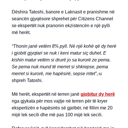
Dëshira Tatoshi, banore e Laknasit e pranishme në
seancën gjyqësore shprehet për Citizens Channel
se ekspertët nuk pranonin ekzistencën e një pylli
më herët.
“Thonin janë vetëm 8% pyll. Në një kohë që dy herë
i gjobiti gjyqtari se nuk i keni matur siç duhet. E
kishin matur vetëm si drurë jo sa kurorë ze pema.
Se pema nuk mund të merret si shkrepse, pema
merret si kurorë, me hapësirë, sepse rritet”
,-u
shpreh Tatoshi.
Më herët, ekspertët në terren janë
gjobitur dy herë
nga gjykata për mos vajtje në terren për të kryer
ekspertizën e hapësirës së gjelbër, në fillim me 20
mijë lek secili dhe më pas 100 mijë lek secili.