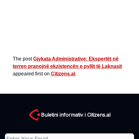
The post
Gjykata Administrative: Ekspertët në
terren pranojnë ekzistencën e pyllit të Laknasit
appeared first on
Citizens.al
.
Buletini informativ i Citizens.al