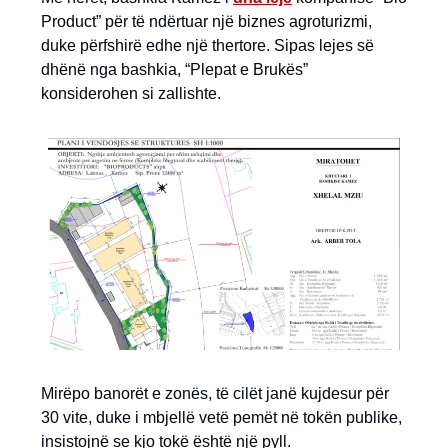
Product” për të ndërtuar një biznes agroturizmi,
duke përfshirë edhe një thertore. Sipas lejes së
dhënë nga bashkia, “Plepat e Brukës”
konsiderohen si zallishte.
Mirëpo banorët e zonës, të cilët janë kujdesur për
30 vite, duke i mbjellë vetë pemët në tokën publike,
insistojnë se kjo tokë është një pyll.