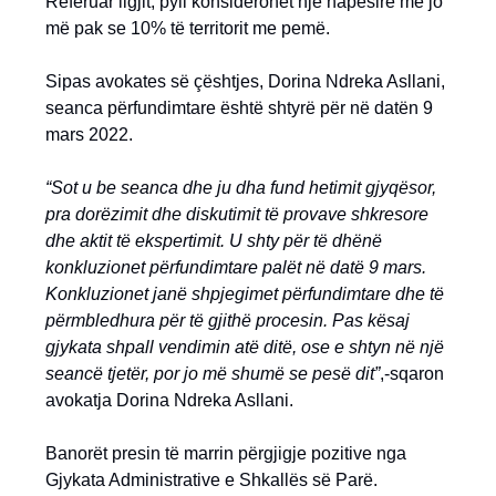
Referuar ligjit, pyll konsiderohet një hapësirë me jo
më pak se 10% të territorit me pemë.
Sipas avokates së çështjes, Dorina Ndreka Asllani,
seanca përfundimtare është shtyrë për në datën 9
mars 2022.
“Sot u be seanca dhe ju dha fund hetimit gjyqësor,
pra dorëzimit dhe diskutimit të provave shkresore
dhe aktit të ekspertimit. U shty për të dhënë
konkluzionet përfundimtare palët në datë 9 mars.
Konkluzionet janë shpjegimet përfundimtare dhe të
përmbledhura për të gjithë procesin. Pas kësaj
gjykata shpall vendimin atë ditë, ose e shtyn në një
seancë tjetër, por jo më shumë se pesë dit”
,-sqaron
avokatja Dorina Ndreka Asllani.
Banorët presin të marrin përgjigje pozitive nga
Gjykata Administrative e Shkallës së Parë.