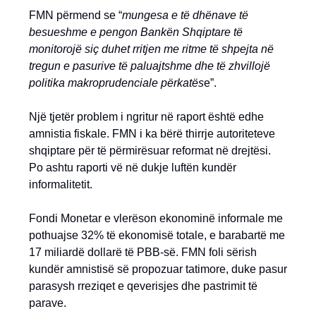
FMN përmend se “
mungesa e të dhënave të
besueshme e pengon Bankën Shqiptare të
monitorojë siç duhet rritjen me ritme të shpejta në
tregun e pasurive të paluajtshme dhe të zhvillojë
politika makroprudenciale përkatës
e”.
Një tjetër problem i ngritur në raport është edhe
amnistia fiskale. FMN i ka bërë thirrje autoriteteve
shqiptare për të përmirësuar reformat në drejtësi.
Po ashtu raporti vë në dukje luftën kundër
informalitetit.
Fondi Monetar e vlerëson ekonominë informale me
pothuajse 32% të ekonomisë totale, e barabartë me
17 miliardë dollarë të PBB-së. FMN foli sërish
kundër amnistisë së propozuar tatimore, duke pasur
parasysh rreziqet e qeverisjes dhe pastrimit të
parave.