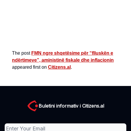
The post
FMN ngre shqetësime për “flluskën e
ndërtimeve”, aministinë fiskale dhe inflacionin
appeared first on
Citizens.al
.
Buletini informativ i Citizens.al