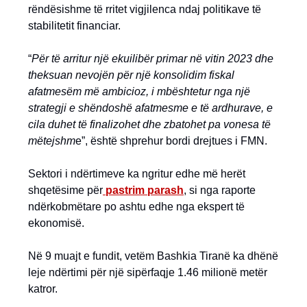
rëndësishme të rritet vigjilenca ndaj politikave të
stabilitetit financiar.
“
Për të arritur një ekuilibër primar në vitin 2023 dhe
theksuan nevojën për një konsolidim fiskal
afatmesëm më ambicioz, i mbështetur nga një
strategji e shëndoshë afatmesme e të ardhurave, e
cila duhet të finalizohet dhe zbatohet pa vonesa të
mëtejshm
e”, është shprehur bordi drejtues i FMN.
Sektori i ndërtimeve ka ngritur edhe më herët
shqetësime për
pastrim parash
, si nga raporte
ndërkobmëtare po ashtu edhe nga ekspert të
ekonomisë.
Në 9 muajt e fundit, vetëm Bashkia Tiranë ka dhënë
leje ndërtimi për një sipërfaqje 1.46 milionë metër
katror.