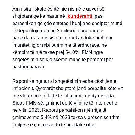
Amnistia fiskale është një nismë e qeverisë
shqiptare që ka hasur në
kundë
r
shti
, pasi
parashikon që çdo shtetas i huaj apo shqiptar mund
të depozitojë deri në 2 milionë euro para të
padeklaruara në sistemin bankar duke përfituar
imunitet ligjor mbi burimin e të ardhurave, në
këmbim të një takse prej 5-10%. FMN ngre
shqetësimin se kjo skemë mund të përdoret për
pastrim parash.
Raporti ka ngritur si shqetësimin edhe çështjen e
inflacionit. Qytetarët shqiptarë janë përballur këte vit
me vlerën më të lartë të inflacionit në dy dekada.
Sipas FMN-së, çmimet do të vijojnë të rriten edhe
në vitin 2023. Raporti parashikon një rritje të
çmimeve me 5.4% në 2023 teksa vlerëson se rritmi
i rritjes së çmimeve do të ngadalësohet.