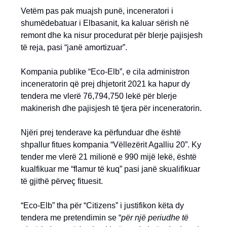
Vetëm pas pak muajsh punë, inceneratori i
shumëdebatuar i Elbasanit, ka kaluar sërish në
remont dhe ka nisur procedurat për blerje pajisjesh
të reja, pasi “janë amortizuar”.
Kompania publike “Eco-Elb”, e cila administron
inceneratorin që prej dhjetorit 2021 ka hapur dy
tendera me vlerë 76,794,750 lekë për blerje
makinerish dhe pajisjesh të tjera për inceneratorin.
Njëri prej tenderave ka përfunduar dhe është
shpallur fitues kompania “Vëllezërit Agalliu 20”. Ky
tender me vlerë 21 milionë e 990 mijë lekë, është
kualfikuar me “flamur të kuq” pasi janë skualifikuar
të gjithë përveç fituesit.
“Eco-Elb” tha për “Citizens” i justifikon këta dy
tendera me pretendimin se “
për një periudhe të