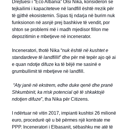
Drejtuesi i “Eco Albania” Olsi Nika, konsideron se
tejkailimi i kapaciteteve në landfill është rrezik për
të gjithë ekosistemin. Sipas tij ndarja në burim nuk
funksionon në asnjë prej bashkive të vendit, por
shton se problemi më i madh mjedisor fillon me
depozitimin e mbetjeve në incenerator.
Inceneratori, thotë Nika “
nuk është në kushtet e
standardeve të landfillit
” dhe për më tepër ajo që ai
e quan ndotje difuze ka të bëjë me sasinë e
grumbullimit të mbetjeve në landfill.
“Aty janë në ekstrem, edhe duke qenë dhe pranë
Shkumbinit, ka rrisk potencial që të shkaktojë
ndotjen difuze
”, tha Nika për Citizens.
I ndërtuar në vitin 2017, impianti kushtoi 26 milionë
euro, procedurë që u bë përmes një kontrate me
PPP. Inceneratori i Elbasanit, sëbashku me atë të