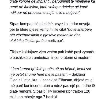
gjatë kohore që Impianti i përpunimit të mbetjeve ka
qenë në funksion, janë shfaqur defekte që kanë
ndikuar në procesin e trajtimit të mbetjeve
”.
Sipas kompanisë për këtë arsye ka lindur nevoja
për të blerë pjesë këmbimi, të cilat
“do të shërbejë
për zëvëndësimin e pjesëve mekanike dhe
elektrike të cilat janë
amortizuar”.
Fikja e kaldajave vjen vetëm pak kohë pasi zyrtarët
e bashkisë e trumbetuan inceneratorin si modern.
“Jam krenar që falë punës që po bëjmë, kemi sot
një qytet shumë herë më të pastër”,
– deklaroi
Gledis Llatja, kreu i bashkisë Elbasan, dhjetë muaj
më parë kur inceneratori u ndez pas një periudhe të
gjatë remonti. Sipas tij, ky incenerator trajton 120
mijë ton mbetje nga 7 bashki.