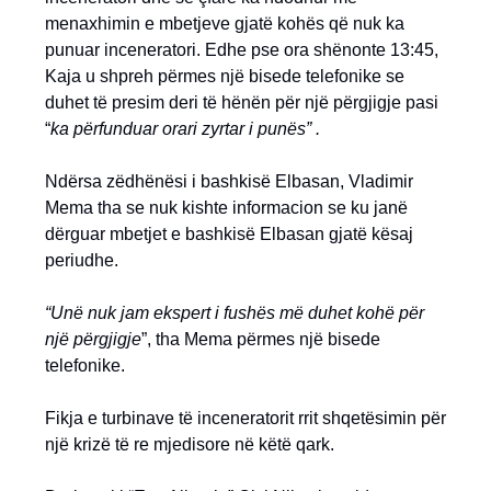
menaxhimin e mbetjeve gjatë kohës që nuk ka
punuar inceneratori. Edhe pse ora shënonte 13:45,
Kaja u shpreh përmes një bisede telefonike se
duhet të presim deri të hënën për një përgjigje pasi
“
ka përfunduar orari zyrtar i punës” .
Ndërsa zëdhënësi i bashkisë Elbasan, Vladimir
Mema tha se nuk kishte informacion se ku janë
dërguar mbetjet e bashkisë Elbasan gjatë kësaj
periudhe.
“Unë nuk jam ekspert i fushës më duhet kohë për
një përgjigje
”, tha Mema përmes një bisede
telefonike.
Fikja e turbinave të inceneratorit rrit shqetësimin për
një krizë të re mjedisore në këtë qark.