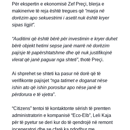
Për ekspertin e ekonomisë Zef Preçi, blerja e
makinerive të reja është tregues që
“marja në
dorëzim apo sekuestrimi i asetit nuk është kryer
sipas ligjit”.
“Auditimi që është bërë për investimin e kryer duhet
bërë objekt hetimi sepse janë marrë në dorëzim
pajisje të papërshtatshme dhe që nuk justifikojnë
vlerat që janë paguar nga shteti”
, thotë Preçi.
Ai shprehet se shteti ka pasur në dorë që të
verifikonte pajisjet
“nga tatimet e doganat nëse
ishin ato që ishin porositur apo nëse janë të
përdorura e të vjetra
”.
“Citizens” tentoi të kontaktonte sërish të premten
administratorin e kompanisë “Eco-Elb”, Leli Kaja
për të pyetur se deri kur do të qendrojë në remont
inceneratori dhe se çfarë ka ndodhur me