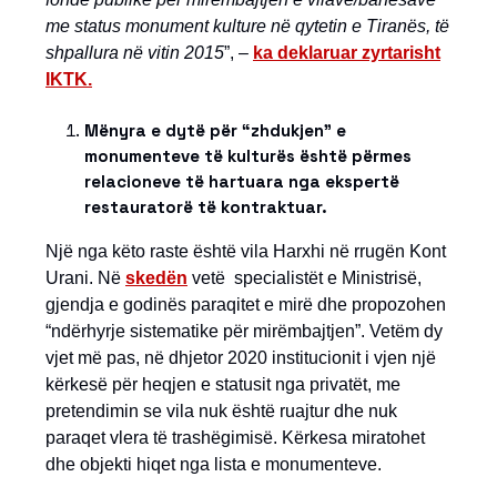
me status monument kulture në qytetin e Tiranës, të
shpallura në vitin 2015
”, –
ka deklaruar zyrtarisht
IKTK.
Mënyra e dytë për “zhdukjen” e
monumenteve të kulturës është përmes
relacioneve të hartuara nga ekspertë
restauratorë të kontraktuar.
Një nga këto raste është vila Harxhi në rrugën Kont
Urani. Në
skedën
vetë specialistët e Ministrisë,
gjendja e godinës paraqitet e mirë dhe propozohen
“ndërhyrje sistematike për mirëmbajtjen”. Vetëm dy
vjet më pas, në dhjetor 2020 institucionit i vjen një
kërkesë për heqjen e statusit nga privatët, me
pretendimin se vila nuk është ruajtur dhe nuk
paraqet vlera të trashëgimisë. Kërkesa miratohet
dhe objekti hiqet nga lista e monumenteve.