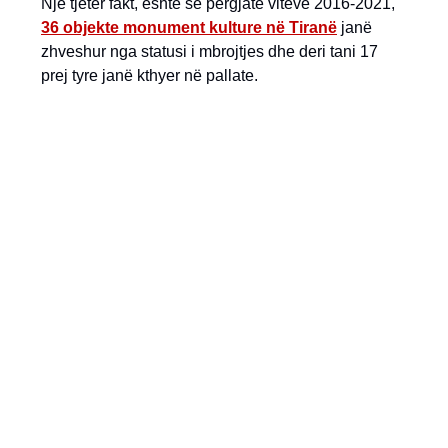
Një tjetër fakt, është se përgjatë viteve 2016-2021,
36 objekte monument kulture në Tiranë
janë
zhveshur nga statusi i mbrojtjes dhe deri tani 17
prej tyre janë kthyer në pallate.