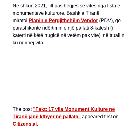
Në shkurt 2021, fill pas heqjes së vilës nga lista e
monumenteve kulturore, Bashkia Tiranë
miratoi
Planin e Përgjithshëm Vendor
(PDV), që
parashikonte ndërtimin e një pallati 8-katësh (i
katërti në këtë rrugicë në vetëm pak vite), në truallin
ku ngrihej vila.
The post
“Fakt: 17 vila Monument Kulture në
Tiranë janë kthyer në pallate”
appeared first on
Citizens.al
.