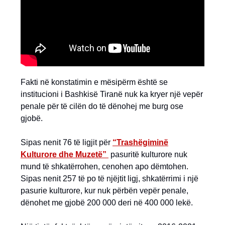
Fakti në konstatimin e mësipërm është se
institucioni i Bashkisë Tiranë nuk ka kryer një vepër
penale për të cilën do të dënohej me burg ose
gjobë.
Sipas nenit 76 të ligjit për
“Trashëgiminë
Kulturore dhe Muzetë”
pasuritë kulturore nuk
mund të shkatërrohen, cenohen apo dëmtohen.
Sipas nenit 257 të po të njëjtit ligj, shkatërrimi i një
pasurie kulturore, kur nuk përbën vepër penale,
dënohet me gjobë 200 000 deri në 400 000 lekë.