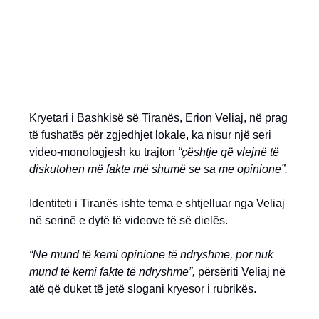
Kryetari i Bashkisë së Tiranës, Erion Veliaj, në prag
të fushatës për zgjedhjet lokale, ka nisur një seri
video-monologjesh ku trajton
“çështje që vlejnë të
diskutohen më fakte më shumë se sa me opinione”.
Identiteti i Tiranës ishte tema e shtjelluar nga Veliaj
në serinë e dytë të videove të së dielës.
“Ne mund të kemi opinione të ndryshme, por nuk
mund të kemi fakte të ndryshme”,
përsëriti Veliaj në
atë që duket të jetë slogani kryesor i rubrikës.