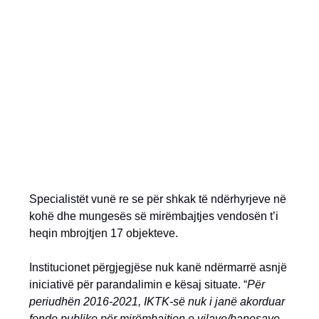
Specialistët vunë re se për shkak të ndërhyrjeve në
kohë dhe mungesës së mirëmbajtjes vendosën t’i
heqin mbrojtjen 17 objekteve.
Institucionet përgjegjëse nuk kanë ndërmarrë asnjë
iniciativë për parandalimin e kësaj situate. “
Për
periudhën 2016-2021, IKTK-së nuk i janë akorduar
fonde publike për mirëmbajtjen e vilave/banesave