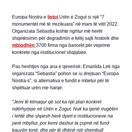
Europa Nostra e
listoi
Urën e Zogut si një “7
monumentet më të rrezikuara” në mars të vitit 2022.
Organizata Sebastia kishte ngritur më herët
shqetësimin për degradimin e këtij sajti historik dhe
mblodhën
3700 firma nga banorët për veprime
konkrete nga institucionet shqiptare.
Pas heshtjes nga ana e qeverisë, Emarilda Leti nga
organizata “Sebastia” pohon se iu drejtuan “Europa
Nostra-s”, si alternativa e fundit e mbetur për të
shpëtuar urën me harqe.
“
Jemi të kënaqur që sot ka një plan konkret
ndërhyrjeje në Urën e Zogut. Nuk ka qenë rrugëtim
i lehtë dhe shpesh herë dyert e institucioneve na
janë mbyllur, por kemi dashur ta çojmë në fund
kauzën tonë, dhe për të dhënë një shembull