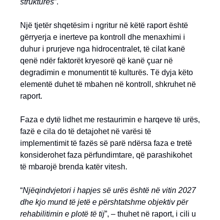
strukturës
”.
Një tjetër shqetësim i ngritur në këtë raport është
gërryerja e inerteve pa kontroll dhe menaxhimi i
duhur i prurjeve nga hidrocentralet, të cilat kanë
qenë ndër faktorët kryesorë që kanë çuar në
degradimin e monumentit të kulturës. Të dyja këto
elementë duhet të mbahen në kontroll, shkruhet në
raport.
Faza e dytë lidhet me restaurimin e harqeve të urës,
fazë e cila do të detajohet në varësi të
implementimit të fazës së parë ndërsa faza e tretë
konsiderohet faza përfundimtare, që parashikohet
të mbarojë brenda katër vitesh.
“
Njëqindvjetori i hapjes së urës është në vitin 2027
dhe kjo mund të jetë e përshtatshme objektiv për
rehabilitimin e plotë të tij
”, – thuhet në raport, i cili u