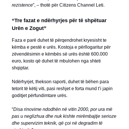
rezistence
”, – thotë për Citizens Channel Leti.
“Tre fazat e ndërhyrjes për të shpëtuar
Urën e Zogut”
Faza e parë duhet të përqendrohet kryesisht te
këmba e pestë e urës. Kostoja e përllogaritur për
zëvendësimin e këmbës së urës është 600.000
euro, kosto që duhet të mbulohen nga shteti
shqiptar.
Ndërhyrjet, thekson raporti, duhet të bëhen para
tetorit të këtij viti, pasi reshjet e forta mund t’i japin
goditjet përfundimtare urës.
“
Disa rinovime ndodhën në vitin 2000, por ura më
pas u neglizhua dhe nuk kishte mirëmbajtje serioze
dhe supervizim teknik, që çoi në degradim të