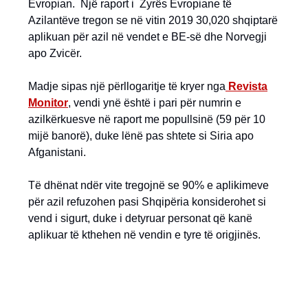
Evropian. Një raport i Zyrës Evropiane të
Azilantëve tregon se në vitin 2019 30,020 shqiptarë
aplikuan për azil në vendet e BE-së dhe Norvegji
apo Zvicër.
Madje sipas një përllogaritje të kryer nga
Revista
Monitor
, vendi ynë është i pari për numrin e
azilkërkuesve në raport me popullsinë (59 për 10
mijë banorë), duke lënë pas shtete si Siria apo
Afganistani.
Të dhënat ndër vite tregojnë se 90% e aplikimeve
për azil refuzohen pasi Shqipëria konsiderohet si
vend i sigurt, duke i detyruar personat që kanë
aplikuar të kthehen në vendin e tyre të origjinës.