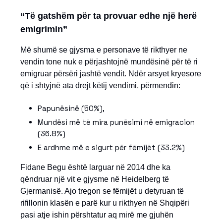
“Të gatshëm për ta provuar edhe një herë
emigrimin”
Më shumë se gjysma e personave të rikthyer ne
vendin tone nuk e përjashtojnë mundësinë për të ri
emigruar përsëri jashtë vendit. Ndër arsyet kryesore
që i shtyjnë ata drejt këtij vendimi, përmendin:
Papunësinë (50%),
Mundësi më të mira punësimi në emigracion
(36.8%)
E ardhme më e sigurt për fëmijët (33.2%)
Fidane Begu është larguar në 2014 dhe ka
qëndruar një vit e gjysme në Heidelberg të
Gjermanisë. Ajo tregon se fëmijët u detyruan të
rifillonin klasën e parë kur u rikthyen në Shqipëri
pasi atje ishin përshtatur aq mirë me gjuhën