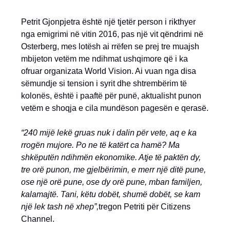
Petrit Gjonpjetra është një tjetër person i rikthyer
nga emigrimi në vitin 2016, pas një vit qëndrimi në
Osterberg, mes lotësh ai rrëfen se prej tre muajsh
mbijeton vetëm me ndihmat ushqimore që i ka
ofruar organizata World Vision. Ai vuan nga disa
sëmundje si tension i syrit dhe shtrembërim të
kolonës, është i paaftë për punë, aktualisht punon
vetëm e shoqja e cila mundëson pagesën e qerasë.
“240 mijë lekë gruas nuk i dalin për vete, aq e ka
rrogën mujore. Po ne të katërt ca hamë? Ma
shkëputën ndihmën ekonomike. Atje të paktën dy,
tre orë punon, me gjelbërimin, e merr një ditë pune,
ose një orë pune, ose dy orë pune, mban familjen,
kalamajtë. Tani, këtu dobët, shumë dobët, se kam
një lek tash në xhep”,
tregon Petriti për Citizens
Channel.