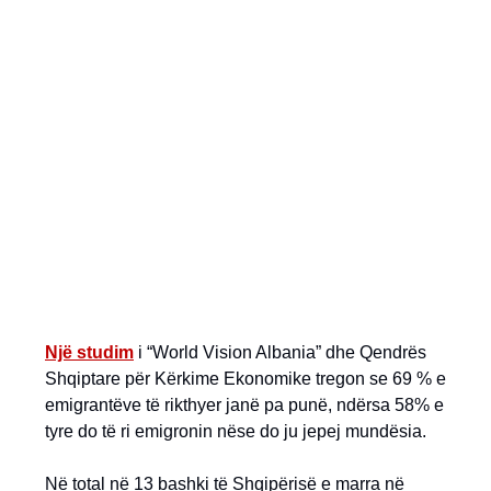
Një studim
i “World Vision Albania” dhe Qendrës
Shqiptare për Kërkime Ekonomike tregon se 69 % e
emigrantëve të rikthyer janë pa punë, ndërsa 58% e
tyre do të ri emigronin nëse do ju jepej mundësia.
Në total në 13 bashki të Shqipërisë e marra në