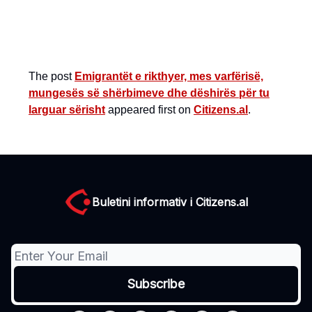
The post
Emigrantët e rikthyer, mes varfërisë,
mungesës së shërbimeve dhe dëshirës për tu
larguar sërisht
appeared first on
Citizens.al
.
Buletini informativ i Citizens.al