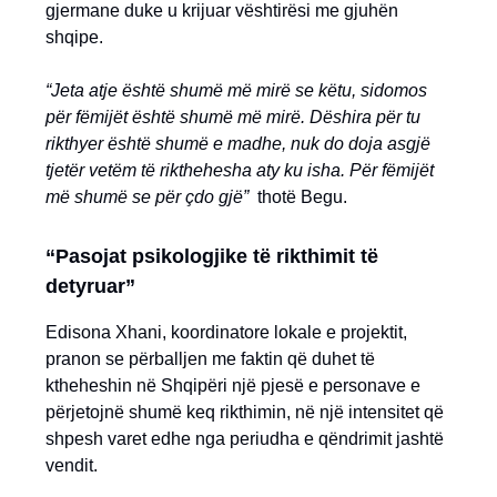
gjermane duke u krijuar vështirësi me gjuhën
shqipe.
“Jeta atje është shumë më mirë se këtu, sidomos
për fëmijët është shumë më mirë. Dëshira për tu
rikthyer është shumë e madhe, nuk do doja asgjë
tjetër vetëm të rikthehesha aty ku isha. Për fëmijët
më shumë se për çdo gjë”
thotë Begu.
“Pasojat psikologjike të rikthimit të
detyruar”
Edisona Xhani, koordinatore lokale e projektit,
pranon se përballjen me faktin që duhet të
ktheheshin në Shqipëri një pjesë e personave e
përjetojnë shumë keq rikthimin, në një intensitet që
shpesh varet edhe nga periudha e qëndrimit jashtë
vendit.