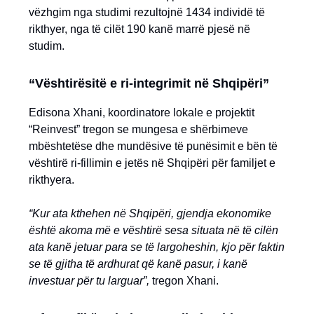
vëzhgim nga studimi rezultojnë 1434 individë të
rikthyer, nga të cilët 190 kanë marrë pjesë në
studim.
“Vështirësitë e ri-integrimit në Shqipëri”
Edisona Xhani, koordinatore lokale e projektit
“Reinvest” tregon se mungesa e shërbimeve
mbështetëse dhe mundësive të punësimit e bën të
vështirë ri-fillimin e jetës në Shqipëri për familjet e
rikthyera.
“Kur ata kthehen në Shqipëri, gjendja ekonomike
është akoma më e vështirë sesa situata në të cilën
ata kanë jetuar para se të largoheshin, kjo për faktin
se të gjitha të ardhurat që kanë pasur, i kanë
investuar për tu larguar”,
tregon Xhani.