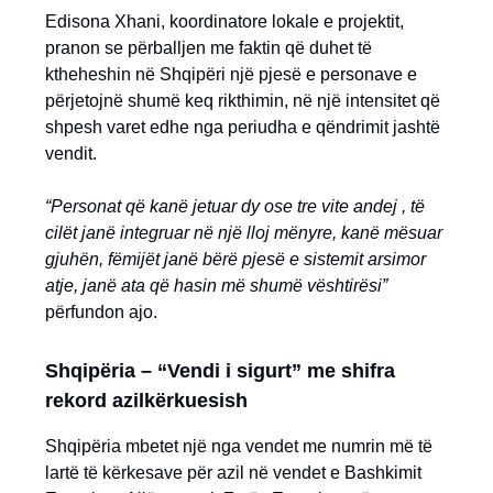
Edisona Xhani, koordinatore lokale e projektit,
pranon se përballjen me faktin që duhet të
ktheheshin në Shqipëri një pjesë e personave e
përjetojnë shumë keq rikthimin, në një intensitet që
shpesh varet edhe nga periudha e qëndrimit jashtë
vendit.
“Personat që kanë jetuar dy ose tre vite andej , të
cilët janë integruar në një lloj mënyre, kanë mësuar
gjuhën, fëmijët janë bërë pjesë e sistemit arsimor
atje, janë ata që hasin më shumë vështirësi”
përfundon ajo.
Shqipëria – “Vendi i sigurt” me shifra
rekord azilkërkuesish
Shqipëria mbetet një nga vendet me numrin më të
lartë të kërkesave për azil në vendet e Bashkimit