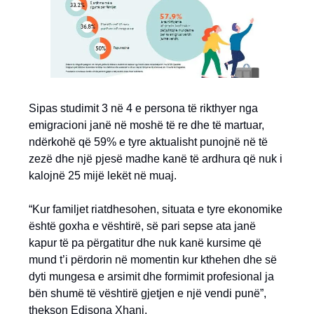
Sipas studimit 3 në 4 e persona të rikthyer nga
emigracioni janë në moshë të re dhe të martuar,
ndërkohë që 59% e tyre aktualisht punojnë në të
zezë dhe një pjesë madhe kanë të ardhura që nuk i
kalojnë 25 mijë lekët në muaj.
“Kur familjet riatdhesohen, situata e tyre ekonomike
është goxha e vështirë, së pari sepse ata janë
kapur të pa përgatitur dhe nuk kanë kursime që
mund t’i përdorin në momentin kur kthehen dhe së
dyti mungesa e arsimit dhe formimit profesional ja
bën shumë të vështirë gjetjen e një vendi punë”,
thekson Edisona Xhani.