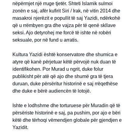
nëpërmjet një rruge tjetër. Shteti Islamik sulmoi
zonën e saj, afër kufirit Siri / Irak, në vitin 2014 dhe
masakroi njerëzit e popullit të saj Yazidi, ndërkohë
që u rrëmbyen gra dhe vajza për të qenë skllave
seksi. Ajo detyrohej me forcë të ishte në robëri
seksuale, por në fund u arratis.
Kultura Yazidi është konservatore dhe shumica e
atyre që kanë përjetuar këtë përvojë nuk duan të
identifikohen. Por Murad u ngrit, duke folur
publikisht për atë që ajo dhe shumë gra të tjera
duruan, duke përsëritur historinë e saj rrëqethëse
dhe duke e bërë audiencën të lotojë.
Ishte e lodhshme dhe torturuese për Muradin që të
përsëriste historinë e saj, pa pushim, por ajo e bëri
këtë dhe tërhoqi vëmendjen globale për gjendjen e
Yazidit.