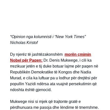
*Opinion nga kolumnisti i “New York Times”
Nicholas Kristof
Dy njerëz të jashtëzakonshëm
morën çmimin
Nobel për Paqen:
Dr. Denis Mukwege, i cili ka
rrezikuar jetën e tij duke botuar lajme për paqen në
Republikën Demokratike të Kongos dhe Nadia
Murad, e cila ka luftuar pa u lodhur për drejtësi për
popullin Yazidi ndërsa ata vuajnë persekutimin që
ndoshta është gjenocid.
Mukwege nisi si mjek që trajtonte gratë e
përdhunuara me pasoja dhe lëndime të tmerrshme.