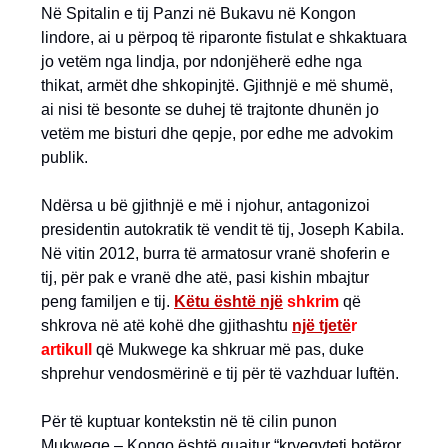
Në Spitalin e tij Panzi në Bukavu në Kongon
lindore, ai u përpoq të riparonte fistulat e shkaktuara
jo vetëm nga lindja, por ndonjëherë edhe nga
thikat, armët dhe shkopinjtë. Gjithnjë e më shumë,
ai nisi të besonte se duhej të trajtonte dhunën jo
vetëm me bisturi dhe qepje, por edhe me advokim
publik.
Ndërsa u bë gjithnjë e më i njohur, antagonizoi
presidentin autokratik të vendit të tij, Joseph Kabila.
Në vitin 2012, burra të armatosur vranë shoferin e
tij, për pak e vranë dhe atë, pasi kishin mbajtur
peng familjen e tij.
Këtu është një
shkrim
që
shkrova në atë kohë dhe gjithashtu
një tjetë
r
artikull
që Mukwege ka shkruar më pas, duke
shprehur vendosmërinë e tij për të vazhduar luftën.
Për të kuptuar kontekstin në të cilin punon
Mukwege – Kongo është quajtur “kryeqyteti botëror