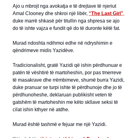
Ajo u mbrojt nga avokatja e të drejtave të njeriut
Amal Clooney dhe shkroi një libër,
“The Last Girl”
,
duke marrë shkasë për titullin nga shpresa se ajo
do të ishte vajza e fundit që do të duronte këtë fat.
Murad ndoshta ndihmoi edhe në ndryshimin e
qëndrimeve midis Yazidëve.
Tradicionalisht, gratë Yazidi që ishin përdhunuar e
patën të vështirë të martoheshin, por pas tmerreve
të masakrave dhe rrëmbimeve, shumë burra Yazidi,
duke pranuar se turpi ishte të përdhunoje dhe jo të
përdhunoheshe, deklaruan publikisht veten të
gatshëm të martoheshin me këto skllave seksi të
cilat ishin kthyer në atdhe.
Murad është tashmë e fejuar me një Yazidi.