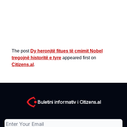
The post
Dy heronjtë fitues të çmimit Nobel
tregojnë historitë e tyre
appeared first on
Citizens.al
.
Buletini informativ i Citizens.al