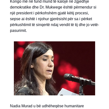
Kongo më në fund mund të kalojë në zgjedhje
demokratike dhe Dr. Mukwege është përmendur si
një president i përkohshëm gjatë këtij procesi,
sepse ai është i njohur gjerësisht për sa i përket
përkushtimit të sinqertë ndaj vendit të tij dhe jo vetë-
pasurimit.
Nadia Murad u bë udhëheqëse humanitare