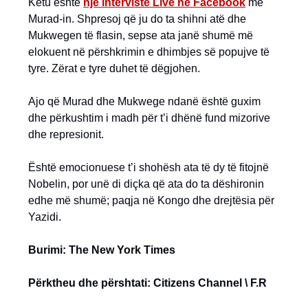
Këtu është
një intervistë Live në Facebook
me
Murad-in. Shpresoj që ju do ta shihni atë dhe
Mukwegen të flasin, sepse ata janë shumë më
elokuent në përshkrimin e dhimbjes së popujve të
tyre. Zërat e tyre duhet të dëgjohen.
Ajo që Murad dhe Mukwege ndanë është guxim
dhe përkushtim i madh për t’i dhënë fund mizorive
dhe represionit.
Është emocionuese t’i shohësh ata të dy të fitojnë
Nobelin, por unë di diçka që ata do ta dëshironin
edhe më shumë; paqja në Kongo dhe drejtësia për
Yazidi.
Burimi: The New York Times
Përktheu dhe përshtati: Citizens Channel \ F.R