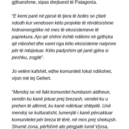
gjthanshme, sipas drejtuesit të Patagonia.
“
E kemi parë në pjesë të tjera të botës se çfarë
ndodh kur vendosen këto projekte të rëndësishme
hidroenergjitike në mes të ekosistemeve të
paprekura. Ajo që shihni është ndikimi në gjithçka
që mbrohet dhe varet nga këto ekosisteme natyrore
për të mbijetuar. Këto padyshim që janë gjëra si
peshku, zogjt
ë”.
Jo vetëm kafshët, edhe komuniteti lokal ndikohet,
vijon më tej Gellert.
“
Mendoj se në fakt komunitet humbasin atdheun,
vendin ku kanë jetuar prej brezash, vendet ku u
prehen të afërmit, ku kanë ndërtuar shtëpitë. Unë
mendoj se kulturalisht, lumenjtë i kanë përcaktuar
komunitetet për breza të tërë, në mos prej shekujsh.
Shumë zona, përfshirë ato përgjatë lumit Vjosa,