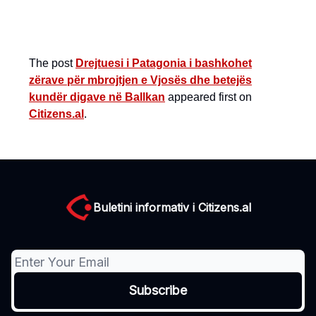
The post
Drejtuesi i Patagonia i bashkohet
zërave për mbrojtjen e Vjosës dhe betejës
kundër digave në Ballkan
appeared first on
Citizens.al
.
Buletini informativ i Citizens.al