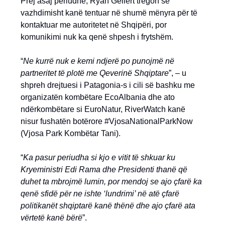
Prej asaj periudhe, Ryan Gellert tregon se
vazhdimisht kanë tentuar në shumë mënyra për të
kontaktuar me autoritetet në Shqipëri, por
komunikimi nuk ka qenë shpesh i frytshëm.
“
Ne kurrë nuk e kemi ndjerë po punojmë në
partneritet të plotë me Qeverinë Shqiptare
”, – u
shpreh drejtuesi i Patagonia-s i cili së bashku me
organizatën kombëtare EcoAlbania dhe ato
ndërkombëtare si EuroNatur, RiverWatch kanë
nisur fushatën botërore #VjosaNationalParkNow
(Vjosa Park Kombëtar Tani).
“
Ka pasur periudha si kjo e vitit të shkuar ku
Kryeministri Edi Rama dhe Presidenti thanë që
duhet ta mbrojmë lumin, por mendoj se ajo çfarë ka
qenë sfidë për ne ishte ‘lundrimi’ në atë çfarë
politikanët shqiptarë kanë thënë dhe ajo çfarë ata
vërtetë kanë bërë
”.