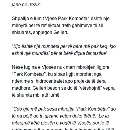
janë në rrezik
”.
Shpallja e lumit Vjosë Park Kombëtar, është një
mënyrë për të reflektuar rreth gabimeve të së
shkuarës, shpjegon Gellert.
“
Kjo është një mundësi për të bërë më pak keq, kjo
është një mundësi për të bërë diçka fantastike
”.
Nëse lugina e Vjosës nuk merr mbrojtjen ligjore
“Park Kombëtar”, ku sipas ligjit mbrohet nga
ndërtime si hidrocentralet apo projekte të tjera
madhore, Gellert beson se do të “vërshojnë” vepra
të shumta mbi atë lumë.
“
Çdo gjë më pak sesa mbrojtja “Park Kombëtar” do
të na bëjë që ta gjejmë veten duke thënë: ‘Le ta
mbrojmë këtë pjesën e vogël të Vjosës por le të
ndërtojmë edhe aeroport, le ta mbrojmë edhe këtë