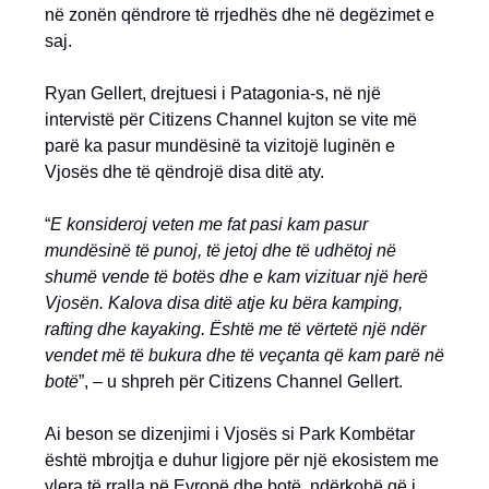
në zonën qëndrore të rrjedhës dhe në degëzimet e
saj.
Ryan Gellert, drejtuesi i Patagonia-s, në një
intervistë për Citizens Channel kujton se vite më
parë ka pasur mundësinë ta vizitojë luginën e
Vjosës dhe të qëndrojë disa ditë aty.
“
E konsideroj veten me fat pasi kam pasur
mundësinë të punoj, të jetoj dhe të udhëtoj në
shumë vende të botës dhe e kam vizituar një herë
Vjosën. Kalova disa ditë atje ku bëra kamping,
rafting dhe kayaking. Është me të vërtetë një ndër
vendet më të bukura dhe të veçanta që kam parë në
botë
”, – u shpreh për Citizens Channel Gellert.
Ai beson se dizenjimi i Vjosës si Park Kombëtar
është mbrojtja e duhur ligjore për një ekosistem me
vlera të rralla në Evropë dhe botë, ndërkohë që i