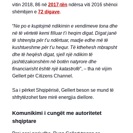
vitin 2018, 86 në
2017-tën
ndërsa viti 2016 shënoi
shëmbjen e
72 digave
.
“
Ne po e kuptojmë ndikimin e vendimeve tona dhe
në të vërtetë kemi filluar t’i heqim digat. Digat janë
të shtrenjta për t’u ndërtuar, madje edhe më të
kushtueshme për t’u hequr. Të kthehesh mbrapsht
dhe të heqësh digat, sjell një ndikim të
jashtëzakonshëm në botën natyrore dhe
financiarisht është një katastrofë
”, – tha në vijim
Gellert për Citizens Channel.
Sa i përket Shqipërisë, Gellert beson se mund të
shfrytëzohet fare mirë energjia diellore.
Komunikimi i cungët me autoritetet
shqiptare