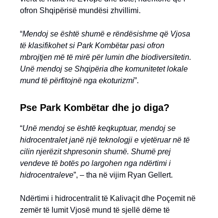
ofron Shqipërisë mundësi zhvillimi.
“
Mendoj se është shumë e rëndësishme që Vjosa
të klasifikohet si Park Kombëtar pasi ofron
mbrojtjen më të mirë për lumin dhe biodiversitetin.
Unë mendoj se Shqipëria dhe komunitetet lokale
mund të përfitojnë nga ekoturizmi
”.
Pse Park Kombëtar dhe jo diga?
“
Unë mendoj se është keqkuptuar, mendoj se
hidrocentralet janë një teknologji e vjetëruar në të
cilin njerëzit shpresonin shumë. Shumë prej
vendeve të botës po largohen nga ndërtimi i
hidrocentraleve
”, – tha në vijim Ryan Gellert.
Ndërtimi i hidrocentralit të Kalivaçit dhe Poçemit në
zemër të lumit Vjosë mund të sjellë dëme të