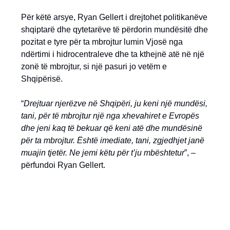
Për këtë arsye, Ryan Gellert i drejtohet politikanëve
shqiptarë dhe qytetarëve të përdorin mundësitë dhe
pozitat e tyre për ta mbrojtur lumin Vjosë nga
ndërtimi i hidrocentraleve dhe ta kthejnë atë në një
zonë të mbrojtur, si një pasuri jo vetëm e
Shqipërisë.
“
Drejtuar njerëzve në Shqipëri, ju keni një mundësi,
tani, për të mbrojtur një nga xhevahiret e Evropës
dhe jeni kaq të bekuar që keni atë dhe mundësinë
për ta mbrojtur. Është imediate, tani, zgjedhjet janë
muajin tjetër. Ne jemi këtu për t’ju mbështetur
”, –
përfundoi Ryan Gellert.