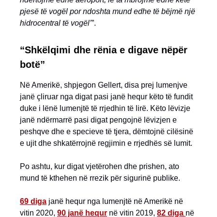
pjesë të vogël por ndoshta mund edhe të bëjmë një
hidrocentral të vogël’
”.
“Shkëlqimi dhe rënia e digave nëpër
botë”
Në Amerikë, shpjegon Gellert, disa prej lumenjve
janë çliruar nga digat pasi janë hequr këto të fundit
duke i lënë lumenjtë të rrjedhin të lirë. Këto lëvizje
janë ndërmarrë pasi digat pengojnë lëvizjen e
peshqve dhe e specieve të tjera, dëmtojnë cilësinë
e ujit dhe shkatërrojnë regjimin e rrjedhës së lumit.
Po ashtu, kur digat vjetërohen dhe prishen, ato
mund të kthehen në rrezik për sigurinë publike.
69 diga
janë hequr nga lumenjtë në Amerikë në
vitin 2020,
90 janë hequr
në vitin 2019,
82 diga
në