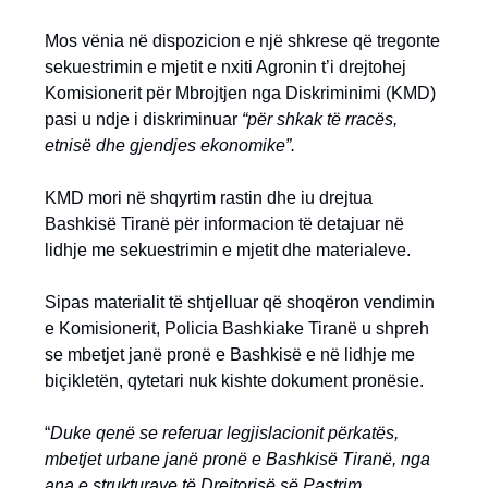
Mos vënia në dispozicion e një shkrese që tregonte
sekuestrimin e mjetit e nxiti Agronin t’i drejtohej
Komisionerit për Mbrojtjen nga Diskriminimi (KMD)
pasi u ndje i diskriminuar
“për shkak të rracës,
etnisë dhe gjendjes ekonomike”.
KMD mori në shqyrtim rastin dhe iu drejtua
Bashkisë Tiranë për informacion të detajuar në
lidhje me sekuestrimin e mjetit dhe materialeve.
Sipas materialit të shtjelluar që shoqëron vendimin
e Komisionerit, Policia Bashkiake Tiranë u shpreh
se mbetjet janë pronë e Bashkisë e në lidhje me
biçikletën, qytetari nuk kishte dokument pronësie.
“
Duke qenë se referuar legjislacionit përkatës,
mbetjet urbane janë pronë e Bashkisë Tiranë, nga
ana e strukturave të Drejtorisë së Pastrim