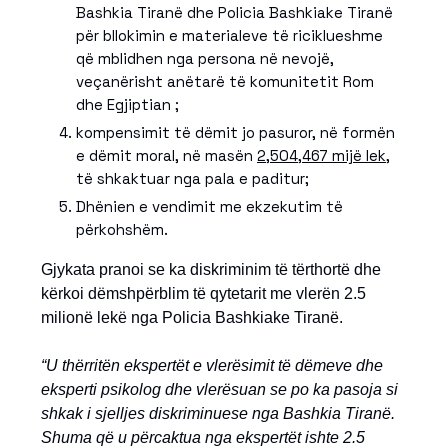
Bashkia Tiranë dhe Policia Bashkiake Tiranë
për bllokimin e materialeve të riciklueshme
që mblidhen nga persona në nevojë,
veçanërisht anëtarë të komunitetit Rom
dhe Egjiptian ;
kompensimit të dëmit jo pasuror, në formën
e dëmit moral, në masën
2,504,467 mijë lek
,
të shkaktuar nga pala e paditur;
Dhënien e vendimit me ekzekutim të
përkohshëm.
Gjykata pranoi se ka diskriminim të tërthortë dhe
kërkoi dëmshpërblim të qytetarit me vlerën 2.5
milionë lekë nga Policia Bashkiake Tiranë.
“U thërritën ekspertët e vlerësimit të dëmeve dhe
eksperti psikolog dhe vlerësuan se po ka pasoja si
shkak i sjelljes diskriminuese nga Bashkia Tiranë.
Shuma që u përcaktua nga ekspertët ishte 2.5