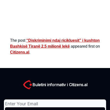
The post
“Diskriminimi ndaj ricikluesit” i kushton
Bashkisë Tiranë 2.5 milionë lekë
appeared first on
Citizens.al
.
Buletini informativ i Citizens.al