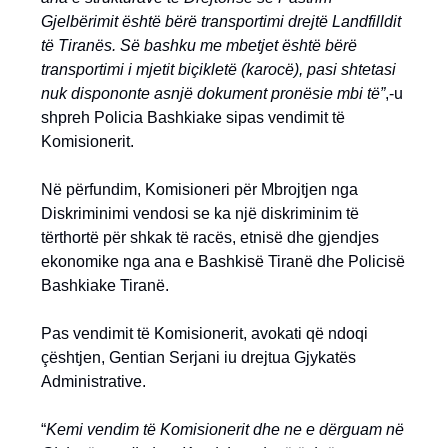
Gjelbërimit është bërë transportimi drejtë Landfilldit
të Tiranës. Së bashku me mbetjet është bërë
transportimi i mjetit biçikletë (karocë), pasi shtetasi
nuk dispononte asnjë dokument pronësie mbi të”
,-u
shpreh Policia Bashkiake sipas vendimit të
Komisionerit.
Në përfundim, Komisioneri për Mbrojtjen nga
Diskriminimi vendosi se ka një diskriminim të
tërthortë për shkak të racës, etnisë dhe gjendjes
ekonomike nga ana e Bashkisë Tiranë dhe Policisë
Bashkiake Tiranë.
Pas vendimit të Komisionerit, avokati që ndoqi
çështjen, Gentian Serjani iu drejtua Gjykatës
Administrative.
“
Kemi vendim të Komisionerit dhe ne e dërguam në