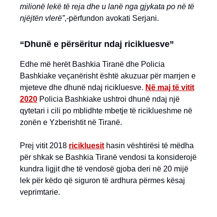
milionë lekë të reja dhe u lanë nga gjykata po në të
njëjtën vlerë”
,-përfundon avokati Serjani.
“Dhunë e përsëritur ndaj ricikluesve”
Edhe më herët Bashkia Tiranë dhe Policia
Bashkiake veçanërisht është akuzuar për marrjen e
mjeteve dhe dhunë ndaj ricikluesve.
Në maj të vitit
2020
Policia Bashkiake ushtroi dhunë ndaj një
qytetari i cili po mblidhte mbetje të riciklueshme në
zonën e Yzberishtit në Tiranë.
Prej vitit 2018
ricikluesit
hasin vështirësi të mëdha
për shkak se Bashkia Tiranë vendosi ta konsiderojë
kundra ligjit dhe të vendosë gjoba deri në 20 mijë
lek për këdo që siguron të ardhura përmes kësaj
veprimtarie.