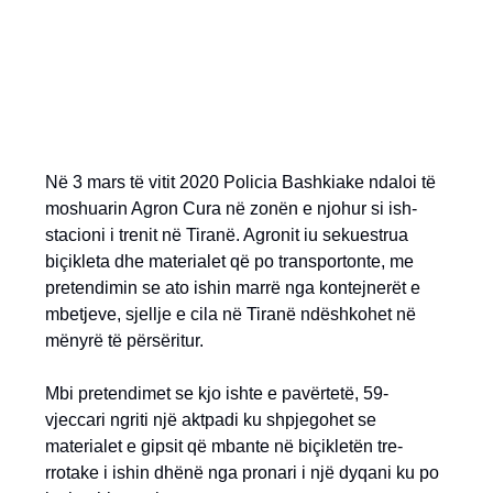
Në 3 mars të vitit 2020 Policia Bashkiake ndaloi të
moshuarin Agron Cura në zonën e njohur si ish-
stacioni i trenit në Tiranë. Agronit iu sekuestrua
biçikleta dhe materialet që po transportonte, me
pretendimin se ato ishin marrë nga kontejnerët e
mbetjeve, sjellje e cila në Tiranë ndëshkohet në
mënyrë të përsëritur.
Mbi pretendimet se kjo ishte e pavërtetë, 59-
vjeccari ngriti një aktpadi ku shpjegohet se
materialet e gipsit që mbante në biçikletën tre-
rrotake i ishin dhënë nga pronari i një dyqani ku po