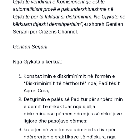
Gjykatë vendimin e Komisionerit që është
automatikisht provë e pakundërshtueshme në
Gjykatë për ta faktuar si diskriminim. Në Gjykatë ne
kërkuam thjesht dëmshpërblim”,-
u shpreh Gentian
Serjani për Citizens Channel.
Gentian Serjani
Nga Gjykata u kërkua:
Konstatimin e diskriminimit në formën e
“Diskriminimit të tërthortë” ndaj Paditësit
Agron Cura;
Detyrimin e palës së Paditur për shpërblimin
e dëmit të shkaktuar nga sjellja
diskriminuese përmes ndreqjes së shkeljeve
ligjore dhe pasojave përmes:
kryerjes së veprimeve administrative për
ndërprerjen e praktikave të ndjekura nga