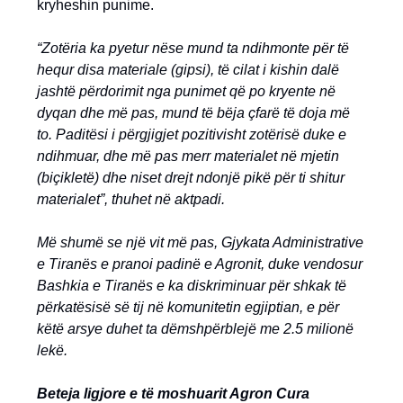
kryheshin punime.
“Zotëria ka pyetur nëse mund ta ndihmonte për të
hequr disa materiale (gipsi), të cilat i kishin dalë
jashtë përdorimit nga punimet që po kryente në
dyqan dhe më pas, mund të bëja çfarë të doja më
to. Paditësi i përgjigjet pozitivisht zotërisë duke e
ndihmuar, dhe më pas merr materialet në mjetin
(biçikletë) dhe niset drejt ndonjë pikë për ti shitur
materialet”,
thuhet në aktpadi.
Më shumë se një vit më pas, Gjykata Administrative
e Tiranës e pranoi padinë e Agronit, duke vendosur
Bashkia e Tiranës e ka diskriminuar për shkak të
përkatësisë së tij në komunitetin egjiptian, e për
këtë arsye duhet ta dëmshpërblejë me 2.5 milionë
lekë.
Beteja ligjore e të moshuarit Agron Cura