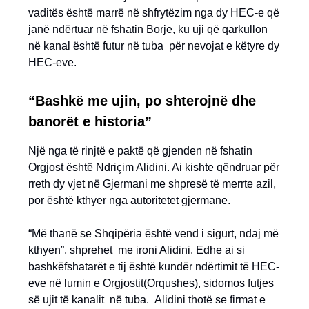
vaditës është marrë në shfrytëzim nga dy HEC-e që
janë ndërtuar në fshatin Borje, ku uji që qarkullon
në kanal është futur në tuba për nevojat e këtyre dy
HEC-eve.
“Bashkë me ujin, po shterojnë dhe
banorët e historia”
Një nga të rinjtë e paktë që gjenden në fshatin
Orgjost është Ndriçim Alidini. Ai kishte qëndruar për
rreth dy vjet në Gjermani me shpresë të merrte azil,
por është kthyer nga autoritetet gjermane.
“Më thanë se Shqipëria është vend i sigurt, ndaj më
kthyen”, shprehet me ironi Alidini. Edhe ai si
bashkëfshatarët e tij është kundër ndërtimit të HEC-
eve në lumin e Orgjostit(Orqushes), sidomos futjes
së ujit të kanalit në tuba. Alidini thotë se firmat e