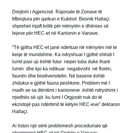
Drejtorii i Agjencisë Rajonale të Zonave të
Mbrojtura për qarkun e Kukësit Besnik Hallaçi
shprehet mjaft kritik për mënyrën e dhënies së
lejeve për HEC-et në Kanionin e Vanave.
“Të gjitha HEC-et janë ndërtuar në mënyrën më te
keqe të mundshme. Ka ndryshuar I gjithë shtrati I
lumit pasi uji është futur neper tuba duke tharë
lumin dhe kjo ka ndikuar negativisht në florën,
faunën dhe biodiversitetin. Në basene është
zhdukur e gjithë fauna peshkore. Problem më I
madh se sa dëmtimi i kanioneve është ndryshimi i
rrjedhës së ujit ku lumi I Orgjostit nuk do të
ekzistojë pas ndërtimit të këtyre HEC-eve” deklaron
Hallaçi.
Ai liston një sërë problemesh proceduriale që
shoqërojnë HEC-et në Grykën e Vanave: