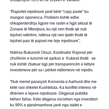
“Raportet mjedisore janë bërë “copy paste” ku
mungon oponenca. Problem është edhe
shkaperderdhja ligjore me rastin e ligjit aktual të
Zonave të Mbrojtura, ku një nen thotë që nuk
lejohet ndërtimi, ndërsa një nen tjetër thotë të
lejohet pasi të pajiset me leje mjedisore”,
Ndërsa Bukurosh Onuzi, Kordinator Rajonal për
zhvillimin e turizmit në qarkun e Kukesit thotë se
nuk është zbatuar ligji për transparencën e këtyre
investimeve për sa i përket ndikimeve në mjedis.
“Nuk merret parasysh Konventa e Aarhusit dhe me
këtë rast shkelet Kushtetuta. Ka konflikt interesi në
dhënien e lejeve mjedisore. Dëgjesat publike
bëhen fallso. Këto dëgjesa iniciohen nga investitori
ku 99% e pjesëmarrësve janë nga stafet e