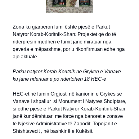
Zona ku gjarpëron lumi është pjesë e Parkut
Natyror Korab-Koritnik-Sharr. Projektet që do të
ndërpresin rrjedhën e lumit janë miratuar nga
qeveria e mëparshme, por u rikonfirmuan edhe nga
ajo aktuale.
Parku natyror Korab-Koritnik ne Gryken e Vanave
ku jane ndertuar e po ndertohen 18 HEC-e
HEC-et në lumin Orgjost, në kanionin e Grykës së
Vanave i shpallur si Monument i Natyrës Shqiptare,
si edhe pjesë e Parkut Natyror Korab-Koritnik-Sharr
janë kundërshtuar me forcë nga banoret e zonave
të Njësive Administrative të Zapodit, Topojanit e
Shishtavecit , në bashkinë e Kukësit.