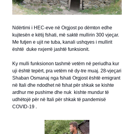
Ndërtimi i HEC-eve në Orgjost po dëmton edhe
kujtesën e këtij fshati, më saktë mullirin 300 vjeçar.
Me futjen e ujit ne tuba, kanali ushqyes i mullirit
është duke nxjerrë jashtë funksionit.
Ky mulli funksionon tashmë vetëm në periudha kur
uji është tepërt, pra vetëm në dy-tre muaj. 28-vjeçari
Shaban Osmanaj nga fshati Orgjost është emigrant
në Itali dhe ndodhet në fshat për shkak se kishte
ardhur me pushime dhe nuk kishte mundur të
udhëtojë për në Itali për shkak të pandemisë
COVID-19 .