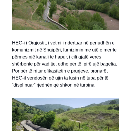
HEC-i i Orgjostit, i vetmi i ndërtuar në periudhën e
komunizmit në Shqipëri, furnizimin me ujë e merrte
përmes një kanali të hapur, i cili gjatë verës
shërbente për vaditje, edhe për të pirë ujë bagëtia.
Por për të rritur efikasitetin e prurjeve, pronarët
HEC-it vendosën që ujin ta fusin në tuba për të
“displinuar” rjedhën që shkon në turbina.