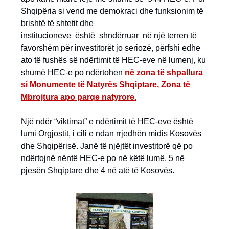
Shqipëria si vend me demokraci dhe funksionim të
brishtë të shtetit dhe
institucioneve është shndërruar në një terren të
favorshëm për investitorët jo seriozë, përfshi edhe
ato të fushës së ndërtimit të HEC-eve në lumenj, ku
shumë HEC-e po ndërtohen
në zona të shpallura
si Monumente të Natyrës Shqiptare, Zona të
Mbrojtura apo parqe natyrore.
Një ndër “viktimat” e ndërtimit të HEC-eve është
lumi Orgjostit, i cili e ndan rrjedhën midis Kosovës
dhe Shqipërisë. Janë të njëjtët investitorë që po
ndërtojnë nëntë HEC-e po në këtë lumë, 5 në
pjesën Shqiptare dhe 4 në atë të Kosovës.