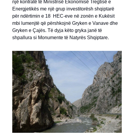
një kontratë të Ministrisë Ekonomisë Tregtisë e
Energjetikës me një grup investitorësh shqiptarë
për ndërtimin e 18 HEC-eve në zonën e Kukësit
mbi lumenjtë që përshkojnë Gryken e Vanave dhe
Gryken e Çajës. Të dyja këto gryka janë të
shpallura si Monumente të Natyrës Shqiptare.