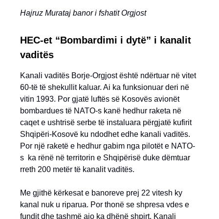
Hajruz Murataj banor i fshatit Orgjost
HEC-et “Bombardimi i dytë” i kanalit
vaditës
Kanali vaditës Borje-Orgjost është ndërtuar në vitet
60-të të shekullit kaluar. Ai ka funksionuar deri në
vitin 1993. Por gjatë luftës së Kosovës avionët
bombardues të NATO-s kanë hedhur raketa në
caqet e ushtrisë serbe të instaluara përgjatë kufirit
Shqipëri-Kosovë ku ndodhet edhe kanali vaditës.
Por një raketë e hedhur gabim nga pilotët e NATO-
s ka rënë në territorin e Shqipërisë duke dëmtuar
rreth 200 metër të kanalit vaditës.
Me gjithë kërkesat e banoreve prej 22 vitesh ky
kanal nuk u riparua. Por thonë se shpresa vdes e
fundit dhe tashmë ajo ka dhënë shpirt. Kanali