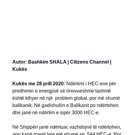
Autor: Bashkim SHALA | Citizens Channel |
Kukës
Kukës me 28 prill 2020:
Ndërtimi i HEC-eve për
prodhimin e energjisë së rinovueshme tashmë
është kthyer në një problem global, por më shumë
ballkanik. Në gadishullin e Ballkanit po ndërtohen
dhe janë në ndërtim e sipër 3000 HEC-e.
Në Shqipëri janë ndërtuar, vazhdojnë të ndërtohen,
apo kanë marrë leje më shumë se 544 HEC-e. Por