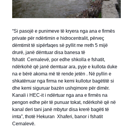
“Si pasojë e punimeve të kryera nga ana e firmës
private për ndërtimin e hidrocentralit, përveç
dëmtimit të sipërfaqes së pyllit me rreth 5 mijë
drurë, janë dëmtuar disa banesa të
fshatit Cernalevë, por edhe shkolla e fshatit,
ndërkohë që janë demtuar ara, pyje e kullota duke
na e bërë akoma më të rende jetën . Në pyllin e
shkatërruar nga firma ne kemi kullotur bagëtitë si
dhe kemi siguruar bazën ushqimore për dimër.
Kanali i HEC-it i ndërtuar nga ana e firmës na
pengon edhe për të punuar tokat, ndërkohë që në
kanal deri tani janë mbytur disa krerë bagëti të
imta”, thotë Hekuran Xhaferi, banor i fshatit
Cernalevë.