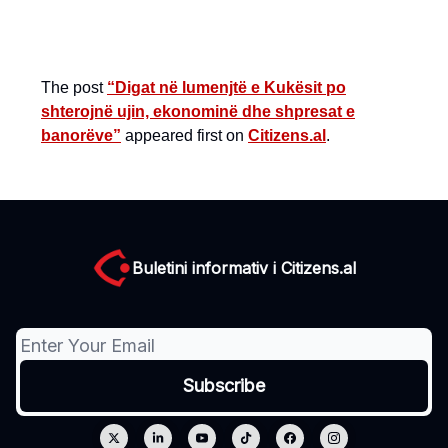
The post
“Digat në lumenjtë e Kukësit po
shterojnë ujin, ekonominë dhe shpresat e
banorëve”
appeared first on
Citizens.al
.
Buletini informativ i Citizens.al