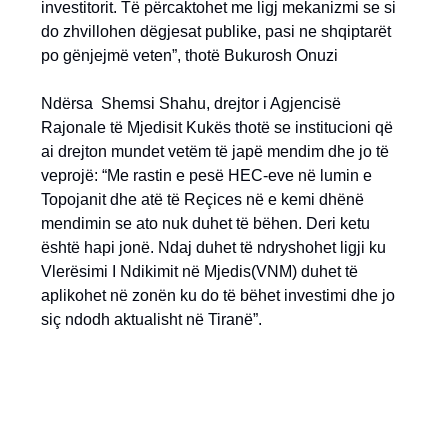
investitorit. Të përcaktohet me ligj mekanizmi se si
do zhvillohen dëgjesat publike, pasi ne shqiptarët
po gënjejmë veten”, thotë Bukurosh Onuzi
Ndërsa Shemsi Shahu, drejtor i Agjencisë
Rajonale të Mjedisit Kukës thotë se institucioni që
ai drejton mundet vetëm të japë mendim dhe jo të
veprojë: “Me rastin e pesë HEC-eve në lumin e
Topojanit dhe atë të Reçices në e kemi dhënë
mendimin se ato nuk duhet të bëhen. Deri ketu
është hapi jonë. Ndaj duhet të ndryshohet ligji ku
Vlerësimi I Ndikimit në Mjedis(VNM) duhet të
aplikohet në zonën ku do të bëhet investimi dhe jo
siç ndodh aktualisht në Tiranë”.