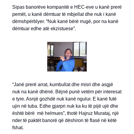
Sipas banorëve kompanitë e HEC-eve u kanë prerë
pemët, u kanë dëmtuar të mbjellat dhe nuk i kanë
dëmshpërblyer. “Nuk kanë bërë rrugë, por na kanë
dëmtuar edhe atë ekzistuese”.
“Janë prerë arrat, kumbullat dhe misri dhe asgjë
nuk na kanë dhënë. Bëjnë punë vetëm për interesat
e tyre. Asnjë gozhdë nuk kanë ngulur. E kanë futë
ujin në tuba. Edhe gjarpri nuk ka ku të pijë ujë dhe
është bërë më helmues”, thotë Hajruz Murataj, një
nder të paktët banorë që dëshiron të flasë në këtë
fshat.