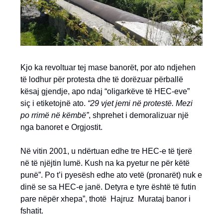
Kjo ka revoltuar tej mase banorët, por ato ndjehen
të lodhur për protesta dhe të dorëzuar përballë
kësaj gjendje, apo ndaj “oligarkëve të HEC-eve”
siç i etiketojnë ato.
“29 vjet jemi në protestë. Mezi
po rrimë në këmbë”
, shprehet i demoralizuar një
nga banoret e Orgjostit.
Në vitin 2001, u ndërtuan edhe tre HEC-e të tjerë
në të njëjtin lumë. Kush na ka pyetur ne për këtë
punë”. Po t’i pyesësh edhe ato vetë (pronarët) nuk e
dinë se sa HEC-e janë. Detyra e tyre është të futin
pare nëpër xhepa”, thotë Hajruz Murataj banor i
fshatit.