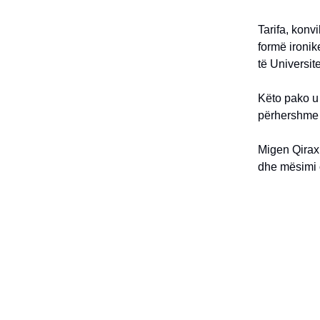
Tarifa, konv
formë ironik
të Universite
Këto pako u 
përhershme t
Migen Qirax
dhe mësimi o