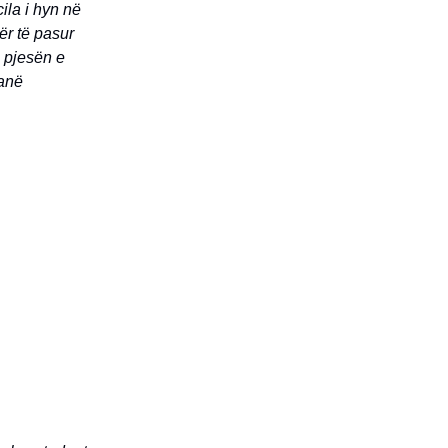
ila i hyn në
ër të pasur
e pjesën e
janë