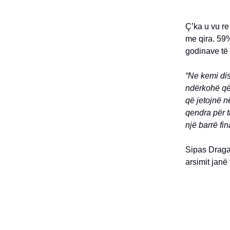
Ç’ka u vu re
me qira. 59%
godinave të 
“Ne kemi dis
ndërkohë që 
që jetojnë n
qendra për tu
një barrë fi
Sipas Dragan
arsimit janë