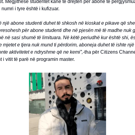
it. Megjithëse studentët kanë të drejtën për abone të përgjysmua
numri i tyre është i kufizuar.
ë një abone studenti duhet të shkosh në kioskat e pikave që sh
teresohesh për abone studenti dhe në pjesën më të madhe nuk 
në në sasi shumë të limituara. Në këtë periudhë kur është shi, ës
se mjetet e tjera nuk mund ti përdorim, aboneja duhet të ishte një
onte aktivitetet e ndryshme që ne kemi”,
-tha për Citizens Channe
t i vitit të parë në programin master.