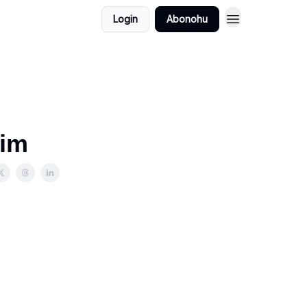
Login
Abonohu
sim