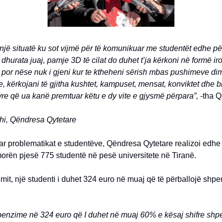
një situatë ku sot vijmë për të komunikuar me studentët edhe pë
 dhurata juaj, pamje 3D të cilat do duhet t’ja kërkoni në formë ir
 por nëse nuk i gjeni kur te ktheheni sërish mbas pushimeve di
e, kërkojani të gjitha kushtet, kampuset, mensat, konviktet dhe bi
yre që ua kanë premtuar këtu e dy vite e gjysmë përpara”,
-tha Q
hi, Qëndresa Qytetare
ar problematikat e studentëve, Qëndresa Qytetare realizoi edhe
morën pjesë 775 studentë në pesë universitete në Tiranë.
mit, një studenti i duhet 324 euro në muaj që të përballojë shp
penzime në 324 euro që I duhet në muaj 60% e kësaj shifre shp