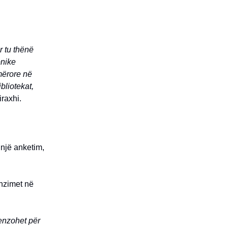
r tu thënë
onike
mërore në
bliotekat,
iraxhi.
 një anketim,
enzimet në
enzohet për