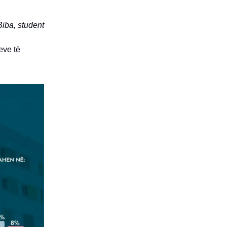
Biba, student
eve të