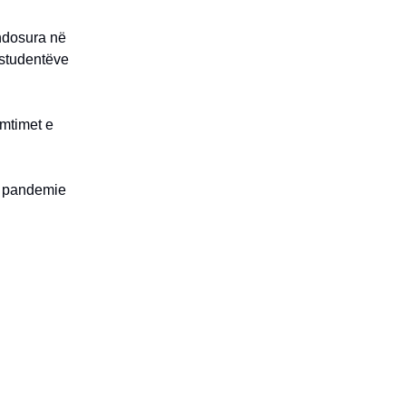
endosura në
ë studentëve
emtimet e
h pandemie