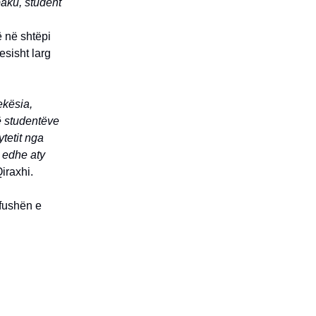
aku, student
ë në shtëpi
esisht larg
ekësia,
ë studentëve
ytetit nga
n edhe aty
iraxhi.
 fushën e