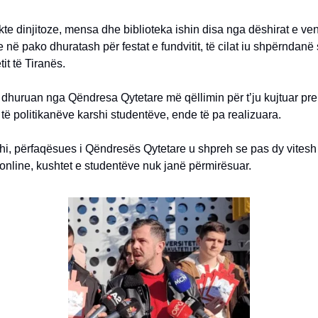
ikte dinjitoze, mensa dhe biblioteka ishin disa nga dëshirat e v
e në pako dhuratash për festat e fundvitit, të cilat iu shpërndan
tit të Tiranës.
dhuruan nga Qëndresa Qytetare më qëllimin për t’ju kujtuar pr
ë politikanëve karshi studentëve, ende të pa realizuara.
hi, përfaqësues i Qëndresës Qytetare u shpreh se pas dy vites
nline, kushtet e studentëve nuk janë përmirësuar.