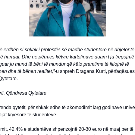
 erdhën si shkak i protestës së madhe studentore në dhjetor të
ë harruar. Dhe ne përmes këtyre kartolinave duam t’ju tregojmë
uar ju mund të bëni të mundur që këto premtime të fillojnë të
n dhe të bëhen realitet,”
-u shpreh Dragana Kurti, përfaqësues
ytetare.
ti, Qëndresa Qytetare
renda qytetit, për shkak edhe të akomodimit larg godinave unive
jat kryesore të studentëve.
imit, 42.4% e studentëve shpenzojnë 20-30 euro në muaj për të