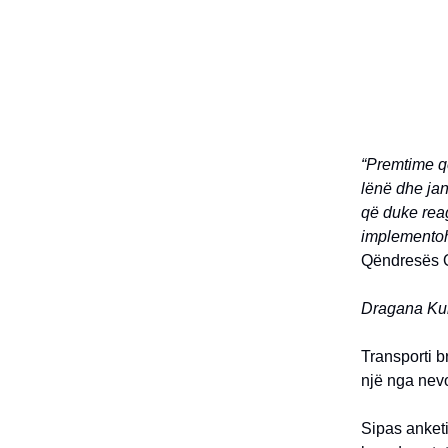
“Premtime që
lënë dhe jan
që duke reag
implementohe
Qëndresës Q
Dragana Kur
Transporti b
një nga nevo
Sipas anket