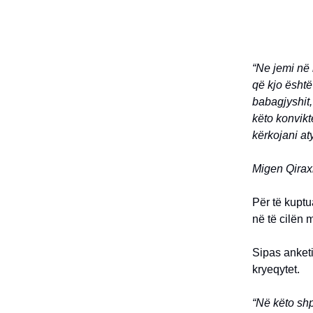
“Ne jemi në 
që kjo është
babagjyshit,
këto konvikt
kërkojani at
Migen Qirax
Për të kuptu
në të cilën 
Sipas anketi
kryeqytet.
“Në këto sh