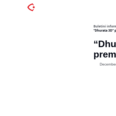
Buletini inform
“Dhurata 3D” p
“Dhur
prem
December