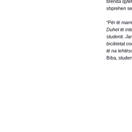
brenda qytet
shprehen se 
“Për të marr
Duhet të in
studenti. Ja
bicikletat o
të na lehtës
Biba, studen