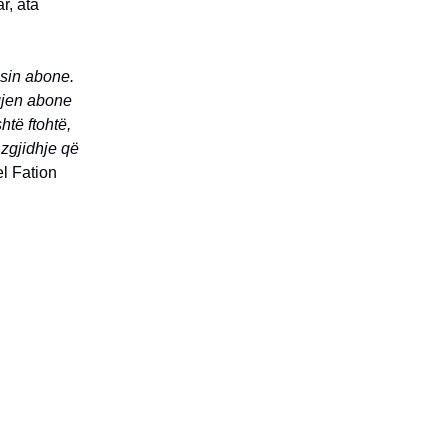
r, ata
esin abone.
gjen abone
htë ftohtë,
 zgjidhje që
l Fation