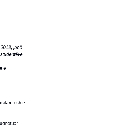
 2018, janë
 studentëve
e e
rsitare është
 udhëtuar