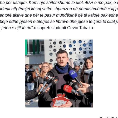
 për ushqim. Kemi një shifër shumë të ulët. 40% e më pak, e c
denti nëpërmjet kësaj shifre shpenzon në përditshmërinë e tij p
dentorë aktive dhe për të pasur mundësinë që të kalojë pak edh
 bëjë edhe pjesën e blerjes së librave dhe pjesë të tjera të cilat 
 jetën e një të riu
”-u shpreh studenti Gevio Tabaku.