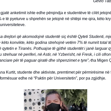
Gevio Tab
 gjatë anketimit ishte edhe përqindja e studentëve të cilët jetojn
 e të pyeturve u shprehën se jetojnë në shtëpi me qira, këto kry
universiteteve.
a drejtori që akomodojnë studentë siç është Qyteti Studenti, mj
këto konvikte, këto godina strehojnë vetëm 7% të numrit total t
ë qytetin e Tiranës. Pothuajse të gjithë studentët i janë larguar q
 strehuar në periferi, në Astir, në Yzberisht, në Fresk, i cili ofro
nanciare për të paguar qiratë dhe shpenzimet e tyre”
,-tha Migen Q
a Kurtit, studente dhe aktiviste, premtimet për përmirësime në
 formësuar edhe në “Paktin për Universitetin”, por pa zgjidhje.