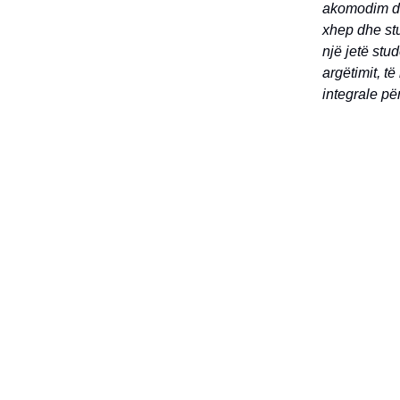
akomodim dhe
xhep dhe stu
një jetë stu
argëtimit, të
integrale për