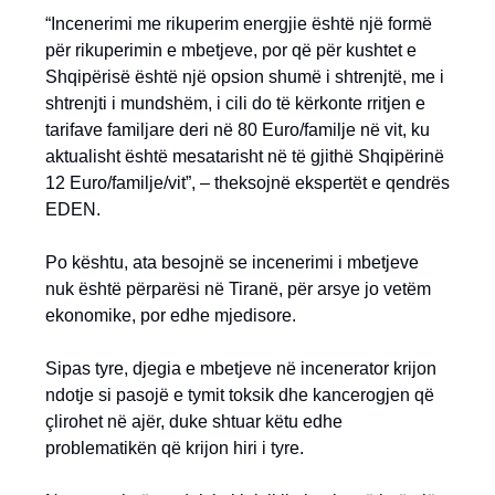
“Incenerimi me rikuperim energjie është një formë
për rikuperimin e mbetjeve, por që për kushtet e
Shqipërisë është një opsion shumë i shtrenjtë, me i
shtrenjti i mundshëm, i cili do të kërkonte rritjen e
tarifave familjare deri në 80 Euro/familje në vit, ku
aktualisht është mesatarisht në të gjithë Shqipërinë
12 Euro/familje/vit”, – theksojnë ekspertët e qendrës
EDEN.
Po kështu, ata besojnë se incenerimi i mbetjeve
nuk është përparësi në Tiranë, për arsye jo vetëm
ekonomike, por edhe mjedisore.
Sipas tyre, djegia e mbetjeve në incenerator krijon
ndotje si pasojë e tymit toksik dhe kancerogjen që
çlirohet në ajër, duke shtuar këtu edhe
problematikën që krijon hiri i tyre.