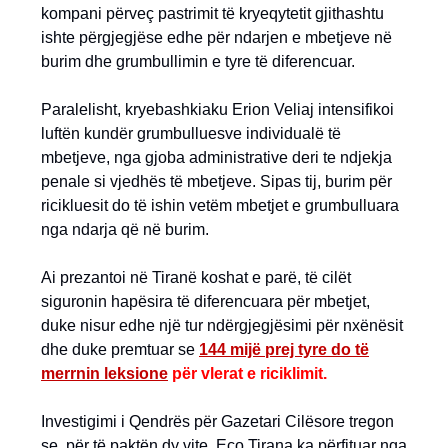
kompani përveç pastrimit të kryeqytetit gjithashtu
ishte përgjegjëse edhe për ndarjen e mbetjeve në
burim dhe grumbullimin e tyre të diferencuar.
Paralelisht, kryebashkiaku Erion Veliaj intensifikoi
luftën kundër grumbulluesve individualë të
mbetjeve, nga gjoba administrative deri te ndjekja
penale si vjedhës të mbetjeve. Sipas tij, burim për
ricikluesit do të ishin vetëm mbetjet e grumbulluara
nga ndarja që në burim.
Ai prezantoi në Tiranë koshat e parë, të cilët
siguronin hapësira të diferencuara për mbetjet,
duke nisur edhe një tur ndërgjegjësimi për nxënësit
dhe duke premtuar se
144 mijë prej tyre do të
merrnin leksione
për vlerat e riciklimit.
Investigimi i Qendrës për Gazetari Cilësore tregon
se, për të paktën dy vite, Eco Tirana ka përfituar nga