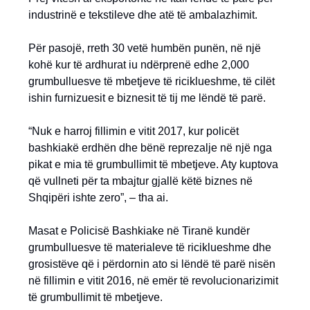
industrinë e tekstileve dhe atë të ambalazhimit.
Për pasojë, rreth 30 vetë humbën punën, në një
kohë kur të ardhurat iu ndërprenë edhe 2,000
grumbulluesve të mbetjeve të riciklueshme, të cilët
ishin furnizuesit e biznesit të tij me lëndë të parë.
“Nuk e harroj fillimin e vitit 2017, kur policët
bashkiakë erdhën dhe bënë reprezalje në një nga
pikat e mia të grumbullimit të mbetjeve. Aty kuptova
që vullneti për ta mbajtur gjallë këtë biznes në
Shqipëri ishte zero”, – tha ai.
Masat e Policisë Bashkiake në Tiranë kundër
grumbulluesve të materialeve të riciklueshme dhe
grosistëve që i përdornin ato si lëndë të parë nisën
në fillimin e vitit 2016, në emër të revolucionarizimit
të grumbullimit të mbetjeve.