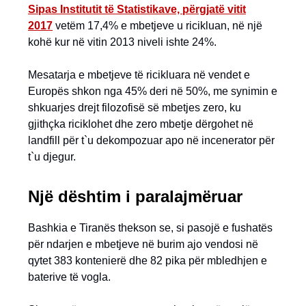
Sipas Institutit të Statistikave, përgjatë vitit
2017
vetëm 17,4% e mbetjeve u ricikluan, në një
kohë kur në vitin 2013 niveli ishte 24%.
Mesatarja e mbetjeve të ricikluara në vendet e
Europës shkon nga 45% deri në 50%, me synimin e
shkuarjes drejt filozofisë së mbetjes zero, ku
gjithçka riciklohet dhe zero mbetje dërgohet në
landfill për t`u dekompozuar apo në incenerator për
t`u djegur.
Një dështim i paralajmëruar
Bashkia e Tiranës thekson se, si pasojë e fushatës
për ndarjen e mbetjeve në burim ajo vendosi në
qytet 383 kontenierë dhe 82 pika për mbledhjen e
baterive të vogla.