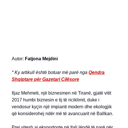
Autor:
Fatjona Mejdini
* Ky artikull është botuar më parë nga
Qendra
Shqiptare për Gazetari Cilësore
Iljaz Mehmeti, një biznesmen në Tiranë, gjatë vitit
2017 humbi biznesin e tij të riciklimit, duke i
vendosur kyçin një impianti modern dhe ekologjik
që konsiderohej ndër më të avancuarit në Ballkan.
Prej vitesh ai eksportonte në Itali lëndë të parë për