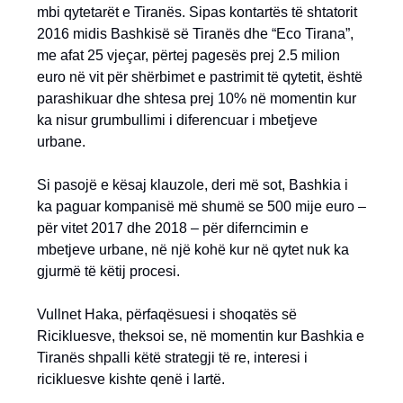
mbi qytetarët e Tiranës. Sipas kontartës të shtatorit
2016 midis Bashkisë së Tiranës dhe “Eco Tirana”,
me afat 25 vjeçar, përtej pagesës prej 2.5 milion
euro në vit për shërbimet e pastrimit të qytetit, është
parashikuar dhe shtesa prej 10% në momentin kur
ka nisur grumbullimi i diferencuar i mbetjeve
urbane.
Si pasojë e kësaj klauzole, deri më sot, Bashkia i
ka paguar kompanisë më shumë se 500 mije euro –
për vitet 2017 dhe 2018 – për diferncimin e
mbetjeve urbane, në një kohë kur në qytet nuk ka
gjurmë të këtij procesi.
Vullnet Haka, përfaqësuesi i shoqatës së
Ricikluesve, theksoi se, në momentin kur Bashkia e
Tiranës shpalli këtë strategji të re, interesi i
ricikluesve kishte qenë i lartë.