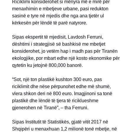
Riciklimi konsiderohet si mënyra më e mirë për
menaxhimin e mbetjeve urbane, pasi redukton
sasinë e tyre në mjedis dhe nga ana tjetër ul
kërkesën për lëndë të parë natyrore.
Sipas ekspertit të mjedisit, Lavdosh Ferruni,
dështimi i strategjisë së bashkisë me mbetjet
konsiderohet, jo vetëm hap i madh pas për Tiranën
ekologjike, por mbart edhe një kosto ekonomike për
qytetin ku jetojnë 800,000 banorë.
“Sot, një ton plastikë kushton 300 euro, pas
riciklimit dhe nëse përpunohet edhe më shumë,
vlera shkon deri në 800 euro. Imagjinoni sa tonë
plastikë dhe lëndë të tjera të riciklueshme
gjenerohen në Tiranë”, – tha Ferruni.
Sipas Institutit të Statistikës, gjatë vitit 2017 në
Shqipëri u menaxhuan 1,2 milionë tonë mbetje, në