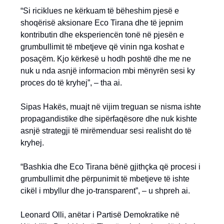
“Si riciklues ne kërkuam të bëheshim pjesë e
shoqërisë aksionare Eco Tirana dhe të jepnim
kontributin dhe eksperiencën tonë në pjesën e
grumbullimit të mbetjeve që vinin nga koshat e
posaçëm. Kjo kërkesë u hodh poshtë dhe me ne
nuk u nda asnjë informacion mbi mënyrën sesi ky
proces do të kryhej”, – tha ai.
Sipas Hakës, muajt në vijim treguan se nisma ishte
propagandistike dhe sipërfaqësore dhe nuk kishte
asnjë strategji të mirëmenduar sesi realisht do të
kryhej.
“Bashkia dhe Eco Tirana bënë gjithçka që procesi i
grumbullimit dhe përpunimit të mbetjeve të ishte
cikël i mbyllur dhe jo-transparent”, – u shpreh ai.
Leonard Olli, anëtar i Partisë Demokratike në