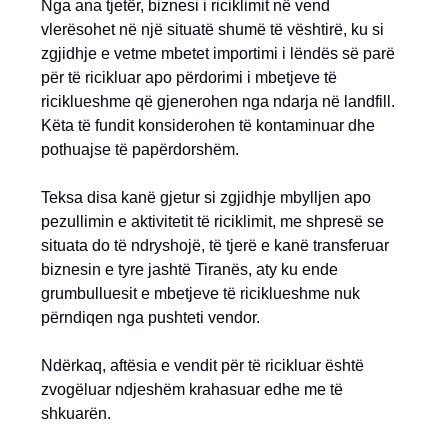
Nga ana tjetër, biznesi i riciklimit në vend
vlerësohet në një situatë shumë të vështirë, ku si
zgjidhje e vetme mbetet importimi i lëndës së parë
për të ricikluar apo përdorimi i mbetjeve të
riciklueshme që gjenerohen nga ndarja në landfill.
Këta të fundit konsiderohen të kontaminuar dhe
pothuajse të papërdorshëm.
Teksa disa kanë gjetur si zgjidhje mbylljen apo
pezullimin e aktivitetit të riciklimit, me shpresë se
situata do të ndryshojë, të tjerë e kanë transferuar
biznesin e tyre jashtë Tiranës, aty ku ende
grumbulluesit e mbetjeve të riciklueshme nuk
përndiqen nga pushteti vendor.
Ndërkaq, aftësia e vendit për të ricikluar është
zvogëluar ndjeshëm krahasuar edhe me të
shkuarën.