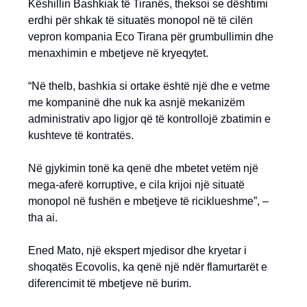
Këshillin Bashkiak të Tiranës, theksoi se dështimi
erdhi për shkak të situatës monopol në të cilën
vepron kompania Eco Tirana për grumbullimin dhe
menaxhimin e mbetjeve në kryeqytet.
“Në thelb, bashkia si ortake është një dhe e vetme
me kompaninë dhe nuk ka asnjë mekanizëm
administrativ apo ligjor që të kontrollojë zbatimin e
kushteve të kontratës.
Në gjykimin tonë ka qenë dhe mbetet vetëm një
mega-aferë korruptive, e cila krijoi një situatë
monopol në fushën e mbetjeve të riciklueshme”, –
tha ai.
Ened Mato, një ekspert mjedisor dhe kryetar i
shoqatës Ecovolis, ka qenë një ndër flamurtarët e
diferencimit të mbetjeve në burim.