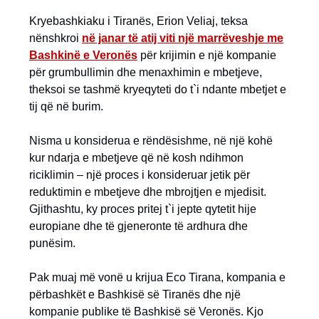
Kryebashkiaku i Tiranës, Erion Veliaj, teksa
nënshkroi
në janar të atij viti një marrëveshje me
Bashkinë e Veronës
për krijimin e një kompanie
për grumbullimin dhe menaxhimin e mbetjeve,
theksoi se tashmë kryeqyteti do t`i ndante mbetjet e
tij që në burim.
Nisma u konsiderua e rëndësishme, në një kohë
kur ndarja e mbetjeve që në kosh ndihmon
riciklimin – një proces i konsideruar jetik për
reduktimin e mbetjeve dhe mbrojtjen e mjedisit.
Gjithashtu, ky proces pritej t`i jepte qytetit hije
europiane dhe të gjeneronte të ardhura dhe
punësim.
Pak muaj më vonë u krijua Eco Tirana, kompania e
përbashkët e Bashkisë së Tiranës dhe një
kompanie publike të Bashkisë së Veronës. Kjo