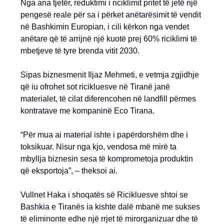
Nga ana tjetër, reduktimi i riciklimit pritet të jetë një
pengesë reale për sa i përket anëtarësimit të vendit
në Bashkimin Europian, i cili kërkon nga vendet
anëtare që të arrijnë një kuotë prej 60% riciklimi të
mbetjeve të tyre brenda vitit 2030.
Sipas biznesmenit Iljaz Mehmeti, e vetmja zgjidhje
që iu ofrohet sot ricikluesve në Tiranë janë
materialet, të cilat diferencohen në landfill përmes
kontratave me kompaninë Eco Tirana.
“Për mua ai material ishte i papërdorshëm dhe i
toksikuar. Nisur nga kjo, vendosa më mirë ta
mbyllja biznesin sesa të komprometoja produktin
që eksportoja”, – theksoi ai.
Vullnet Haka i shoqatës së Ricikluesve shtoi se
Bashkia e Tiranës ia kishte dalë mbanë me sukses
të eliminonte edhe një rrjet të mirorganizuar dhe të