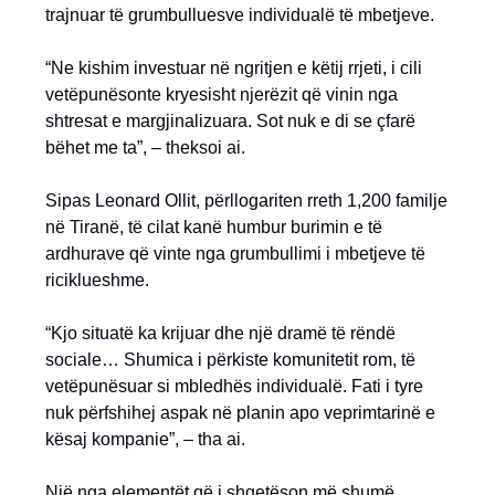
trajnuar të grumbulluesve individualë të mbetjeve.
“Ne kishim investuar në ngritjen e këtij rrjeti, i cili
vetëpunësonte kryesisht njerëzit që vinin nga
shtresat e margjinalizuara. Sot nuk e di se çfarë
bëhet me ta”, – theksoi ai.
Sipas Leonard Ollit, përllogariten rreth 1,200 familje
në Tiranë, të cilat kanë humbur burimin e të
ardhurave që vinte nga grumbullimi i mbetjeve të
riciklueshme.
“Kjo situatë ka krijuar dhe një dramë të rëndë
sociale… Shumica i përkiste komunitetit rom, të
vetëpunësuar si mbledhës individualë. Fati i tyre
nuk përfshihej aspak në planin apo veprimtarinë e
kësaj kompanie”, – tha ai.
Një nga elementët që i shqetëson më shumë