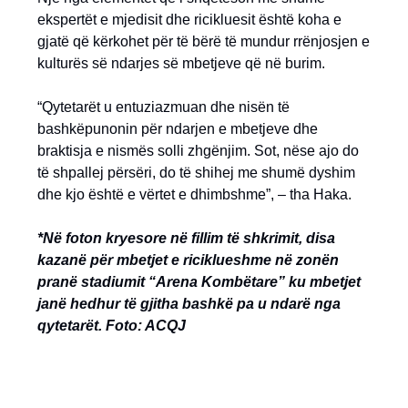
ekspertët e mjedisit dhe ricikluesit është koha e
gjatë që kërkohet për të bërë të mundur rrënjosjen e
kulturës së ndarjes së mbetjeve që në burim.
“Qytetarët u entuziazmuan dhe nisën të
bashkëpunonin për ndarjen e mbetjeve dhe
braktisja e nismës solli zhgënjim. Sot, nëse ajo do
të shpallej përsëri, do të shihej me shumë dyshim
dhe kjo është e vërtet e dhimbshme”, – tha Haka.
*Në foton kryesore në fillim të shkrimit, disa
kazanë për mbetjet e riciklueshme në zonën
pranë stadiumit “Arena Kombëtare” ku mbetjet
janë hedhur të gjitha bashkë pa u ndarë nga
qytetarët. Foto: ACQJ