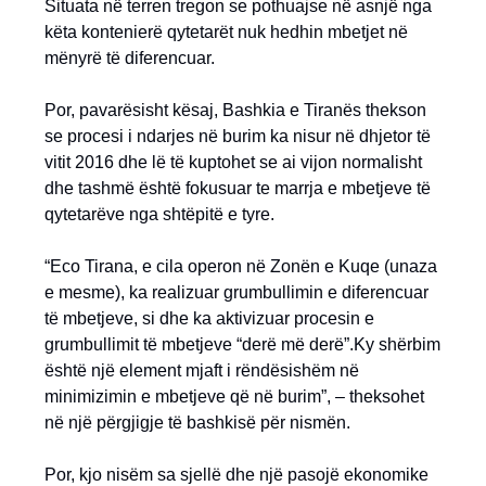
Situata në terren tregon se pothuajse në asnjë nga
këta kontenierë qytetarët nuk hedhin mbetjet në
mënyrë të diferencuar.
Por, pavarësisht kësaj, Bashkia e Tiranës thekson
se procesi i ndarjes në burim ka nisur në dhjetor të
vitit 2016 dhe lë të kuptohet se ai vijon normalisht
dhe tashmë është fokusuar te marrja e mbetjeve të
qytetarëve nga shtëpitë e tyre.
“Eco Tirana, e cila operon në Zonën e Kuqe (unaza
e mesme), ka realizuar grumbullimin e diferencuar
të mbetjeve, si dhe ka aktivizuar procesin e
grumbullimit të mbetjeve “derë më derë”.Ky shërbim
është një element mjaft i rëndësishëm në
minimizimin e mbetjeve që në burim”, – theksohet
në një përgjigje të bashkisë për nismën.
Por, kjo nisëm sa sjellë dhe një pasojë ekonomike