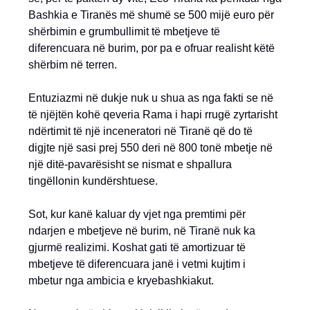
Bashkia e Tiranës më shumë se 500 mijë euro për
shërbimin e grumbullimit të mbetjeve të
diferencuara në burim, por pa e ofruar realisht këtë
shërbim në terren.
Entuziazmi në dukje nuk u shua as nga fakti se në
të njëjtën kohë qeveria Rama i hapi rrugë zyrtarisht
ndërtimit të një inceneratori në Tiranë që do të
digjte një sasi prej 550 deri në 800 tonë mbetje në
një ditë-pavarësisht se nismat e shpallura
tingëllonin kundërshtuese.
Sot, kur kanë kaluar dy vjet nga premtimi për
ndarjen e mbetjeve në burim, në Tiranë nuk ka
gjurmë realizimi. Koshat gati të amortizuar të
mbetjeve të diferencuara janë i vetmi kujtim i
mbetur nga ambicia e kryebashkiakut.