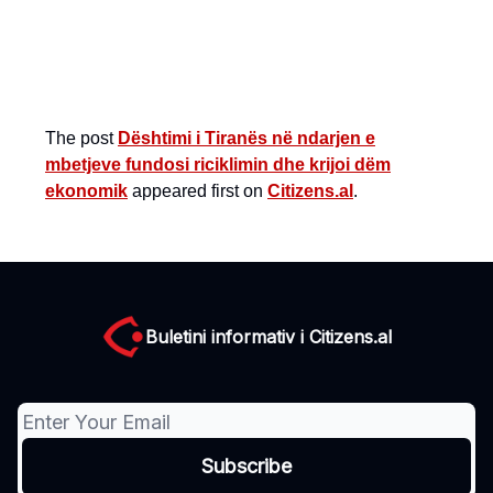
The post
Dështimi i Tiranës në ndarjen e
mbetjeve fundosi riciklimin dhe krijoi dëm
ekonomik
appeared first on
Citizens.al
.
Buletini informativ i Citizens.al