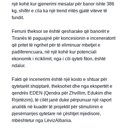
një kohë kur gjenerimi mesatar për banor ishte 386
kg, shifër e cila ka një trend rritës gjatë viteve të
fundit.
Ferruni theksoi se është qesharake që banorët e
Tiranës të paguajnë për koncesionin e inceneratorit
që pritet të ngrihet për të eliminuar mbetjet e
padiferencuara, në një kohë kur potenciali
ekonomik i riciklimit, nga i cili qyteti fiton, është
ndalur.
Fakti që incenerimi është një kosto e shtuar për
qytetarët shqiptarë, theksohet dhe nga ekspertët e
qendrës EDEN (Qendra për Zhvillim, Edukim dhe
Rrjetëzim), të cilët janë duke përpunuar një raport
analitik në kuadër të projektit për stimulimin e
pjesëmarrjes qytetare në çështjet mjedisore,
mbështetur nga LëvizAlbania.