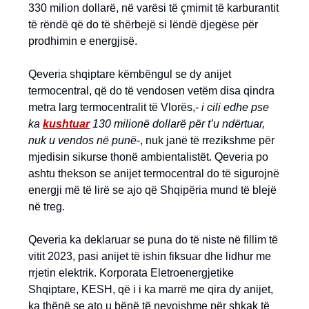
330 milion dollarë, në varësi të çmimit të karburantit
të rëndë që do të shërbejë si lëndë djegëse për
prodhimin e energjisë.
Qeveria shqiptare këmbëngul se dy anijet
termocentral, që do të vendosen vetëm disa qindra
metra larg termocentralit të Vlorës,-
i cili edhe pse
ka
kushtuar
130 milionë dollarë për t’u ndërtuar,
nuk u vendos në punë
-, nuk janë të rrezikshme për
mjedisin sikurse thonë ambientalistët. Qeveria po
ashtu thekson se anijet termocentral do të sigurojnë
energji më të lirë se ajo që Shqipëria mund të blejë
në treg.
Qeveria ka deklaruar se puna do të niste në fillim të
vitit 2023, pasi anijet të ishin fiksuar dhe lidhur me
rrjetin elektrik. Korporata Eletroenergjetike
Shqiptare, KESH, që i i ka marrë me qira dy anijet,
ka thënë se ato u bënë të nevojshme për shkak të