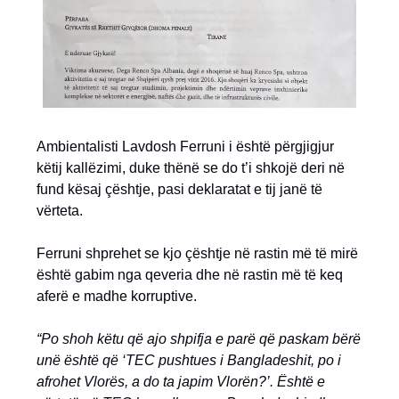
Ambientalisti Lavdosh Ferruni i është përgjigjur
këtij kallëzimi, duke thënë se do t’i shkojë deri në
fund kësaj çështje, pasi deklaratat e tij janë të
vërteta.
Ferruni shprehet se kjo çështje në rastin më të mirë
është gabim nga qeveria dhe në rastin më të keq
aferë e madhe korruptive.
“Po shoh këtu që ajo shpifja e parë që paskam bërë
unë është që ‘TEC pushtues i Bangladeshit, po i
afrohet Vlorës, a do ta japim Vlorën?’. Është e