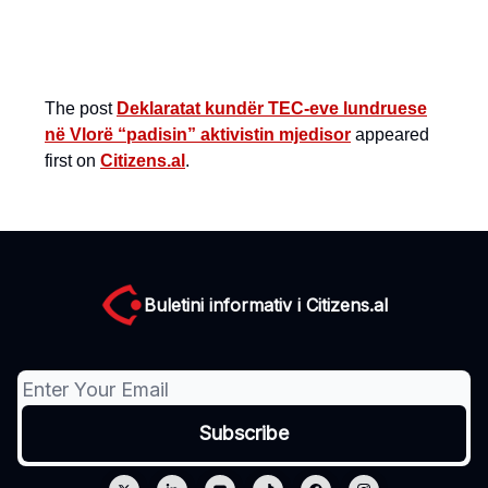
The post
Deklaratat kundër TEC-eve lundruese
në Vlorë “padisin” aktivistin mjedisor
appeared
first on
Citizens.al
.
Buletini informativ i Citizens.al