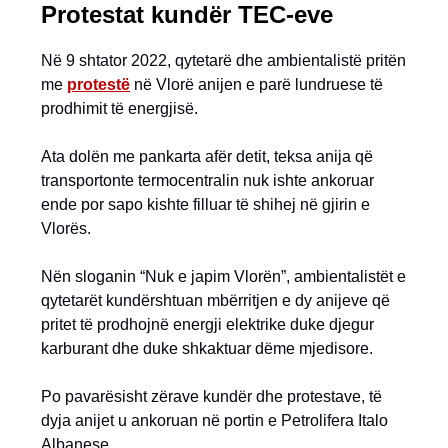
Protestat kundër TEC-eve
Në 9 shtator 2022, qytetarë dhe ambientalistë pritën
me
protestë
në Vlorë anijen e parë lundruese të
prodhimit të energjisë.
Ata dolën me pankarta afër detit, teksa anija që
transportonte termocentralin nuk ishte ankoruar
ende por sapo kishte filluar të shihej në gjirin e
Vlorës.
Nën sloganin “Nuk e japim Vlorën”, ambientalistët e
qytetarët kundërshtuan mbërritjen e dy anijeve që
pritet të prodhojnë energji elektrike duke djegur
karburant dhe duke shkaktuar dëme mjedisore.
Po pavarësisht zërave kundër dhe protestave, të
dyja anijet u ankoruan në portin e Petrolifera Italo
Albanese.