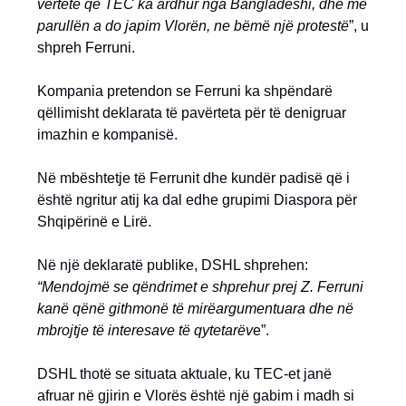
vërtetë që TEC ka ardhur nga Bangladeshi, dhe me
parullën a do japim Vlorën, ne bëmë një protestë
”, u
shpreh Ferruni.
Kompania pretendon se Ferruni ka shpëndarë
qëllimisht deklarata të pavërteta për të denigruar
imazhin e kompanisë.
Në mbështetje të Ferrunit dhe kundër padisë që i
është ngritur atij ka dal edhe grupimi Diaspora për
Shqipërinë e Lirë.
Në një deklaratë publike, DSHL shprehen:
“
Mendojmë se qëndrimet e shprehur prej Z. Ferruni
kanë qënë githmonë të mirëargumentuara dhe në
mbrojtje të interesave të qytetarëv
e”.
DSHL thotë se situata aktuale, ku TEC-et janë
afruar në gjirin e Vlorës është një gabim i madh si