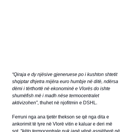
“Qiraja e dy njësive gjeneruese po i kushton shtetit
shqiptar dhjetra mijëra euro humbje në ditë, ndërsa
dëmi i tërthortë në ekonominë e Vlorës do ishte
shumëfish më i madh nëse termocentralet
aktivizohen”
, thuhet në njofitmin e DSHL.
Ferruni nga ana tjetër thekson se që nga dita e
ankorimit të tyre në Vlorë vitin e kaluar e deri më
sot, “
këto termocentrale nuk janë vënë asnjëherë në