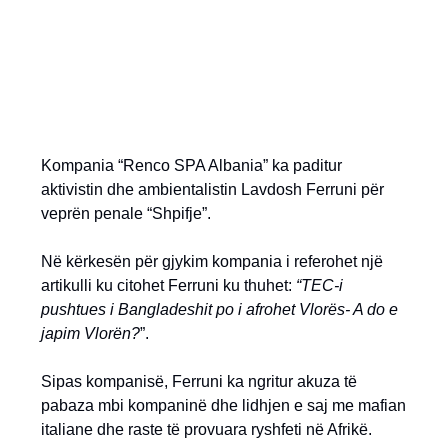
Kompania “Renco SPA Albania” ka paditur
aktivistin dhe ambientalistin Lavdosh Ferruni për
veprën penale “Shpifje”.
Në kërkesën për gjykim kompania i referohet një
artikulli ku citohet Ferruni ku thuhet:
“TEC-i
pushtues i Bangladeshit po i afrohet Vlorës- A do e
japim Vlorën?
”.
Sipas kompanisë, Ferruni ka ngritur akuza të
pabaza mbi kompaninë dhe lidhjen e saj me mafian
italiane dhe raste të provuara ryshfeti në Afrikë.