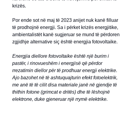
krizës.
Por ende sot në maj të 2023 anijet nuk kanë filluar
të prodhojnë energji. Sa i përket krizës energjitike,
ambientalistët kanë sugjeruar se mund të përdoren
zgjidhje alternative siç është energjia fotovoltaike.
Energjia diellore fotovoltaike është një burim i
pastër, i rinovueshëm i energjisë që përdor
rrezatimin diellor për të prodhuar energji elektrike.
Ajo bazohet në të ashtuquajturin efekt fotoelektrik,
me anë të të cilit disa materiale janë në gjendje të
thithin fotone (grimcat e dritës) dhe të lëshojnë
elektrone, duke gjeneruar një rrymë elektrike.