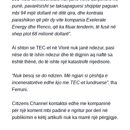
punë, pavarësisht se taksapaguesi shqiptar paguan
mbi 94 mijë dollarë në ditë qira, dhe kontrata
parashikon që për dy vite kompania Exelerate
Energy dhe Renco, që ka fituar tenderin, të fusë në
xhep plot 68 milionë dollarë
”.
Ai shton se TEC-et në Vlorë nuk janë ndezur, pasi
nëse do të ishin ndezur dhe të digjnin aq naftë sa
është thënë, do të ishte një katastrofë mjedisore.
“Nuk besoj se do ndizen. Më ngjan si çështja e
inceneratorëve edhe kjo me TEC-et lundruese”
, tha
Ferruni.
Citizens Channel kontaktoi edhe me kompaninë
për një koment mbi padinë e ngritur por deri në
publikimin e këtij artikulli nuk ka marrë një përgjigje.