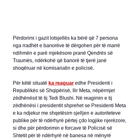
Përdorimi i gazit lotsjellës ka bërë që 7 persona
nga rradhët e banorëve të dërgohen për të marrë
ndihmën e parë mjekësore pranë Qendrës së
Traumës, ndërkohë që banorë të tjerë janë
shoqëruar në komisariatin e policisë.
Për këtë situatë
ka reaguar
edhe Presidenti i
Republikës së Shqipërisë, Ilir Meta, nëpërmjet
zëdhënësit të tij Tedi Blushi. Në reagimin e tij
zëdhënësi i presidentit shprehet se Presidenti Meta
e ka ndjekur me shqetësim sjelljen e autoriteteve
publike për të ndërhyrë përtej çdo logjike njerëzore,
si dhe për përdorimin e forcave të Policisë së
Shtetit për të ndërhyrë në banesa në mënyrë