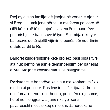
Prej dy ditësh familjet që jetojnë në zonën e njohur
si Bregu i Lumit janë përballur me forcat policore, të
cilët kërkojnë të shuajnë rezistencën e banorëve
për prishjen e banesave të tyre. Shembja e këtyre
banesave do të sjellë vijimin e punës për ndërtimin
e Bulevardit të Ri.
Banorët kundërshtojnë këtë projekt, pasi sipas tyre
ata nuk përfitojnë asnjë dëmshpërblim për banesat
e tyre. Ato janë konsideruar si të paligjshme.
Rezistenca e banorëve ka nisur me konfrontim fizik
me forcat policore. Pas tensionit të krijuar fadromat
dhe forcat e rendit u tërhoqën, por ditën e djeshme,
herët në mëngjes, ata janë rikthyer sërish
pavarësisht motit të keq e me shi. Banorët kanë