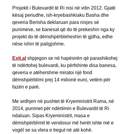
Projekti i Bulevardit të Ri nisi në vitin 2012. Gjatë
kësaj periudhe, ish-kryebashkiaku Basha dhe
qeveria Berisha deklaruan para nisjes së
punimeve, se banesat që do të prekeshin nga ky
projekt do të dëmshpërbleheshin të gjitha, edhe
nëse ishin të paligjshme.
Exit.al
shpjegon se në hapësirën që parashikohej
të ndërtohej bulevardi, ku përfshinte disa banesa,
qeveria e atëhershme miratoi një fond
dëmshpërblimi prej 14 milionë euro, vetëm për
fazën e parë.
Me ardhjen në pushtet të Kryeministrit Rama, në
2014, punimet për ndërtimin e Bulevardit të Ri
ndaluan. Sipas Kryeministrit, masa e
dëmshpërblimit të vendosur më herët ishte më e
vogël se sa vlera e tregut në atë kohë.