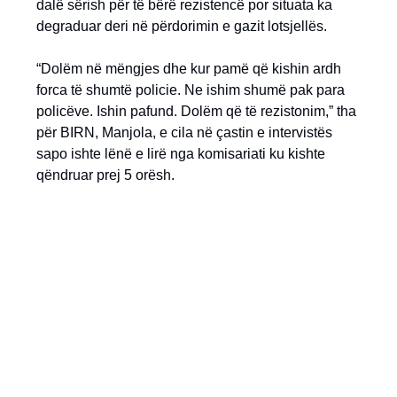
dalë sërish për të bërë rezistencë por situata ka
degraduar deri në përdorimin e gazit lotsjellës.
“Dolëm në mëngjes dhe kur pamë që kishin ardh
forca të shumtë policie. Ne ishim shumë pak para
policëve. Ishin pafund. Dolëm që të rezistonim,” tha
për BIRN, Manjola, e cila në çastin e intervistës
sapo ishte lënë e lirë nga komisariati ku kishte
qëndruar prej 5 orësh.