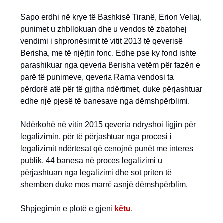
Sapo erdhi në krye të Bashkisë Tiranë, Erion Veliaj,
punimet u zhbllokuan dhe u vendos të zbatohej
vendimi i shpronësimit të vitit 2013 të qeverisë
Berisha, me të njëjtin fond. Edhe pse ky fond ishte
parashikuar nga qeveria Berisha vetëm për fazën e
parë të punimeve, qeveria Rama vendosi ta
përdorë atë për të gjitha ndërtimet, duke përjashtuar
edhe një pjesë të banesave nga dëmshpërblimi.
Ndërkohë në vitin 2015 qeveria ndryshoi ligjin për
legalizimin, për të përjashtuar nga procesi i
legalizimit ndërtesat që cenojnë punët me interes
publik. 44 banesa në proces legalizimi u
përjashtuan nga legalizimi dhe sot priten të
shemben duke mos marrë asnjë dëmshpërblim.
Shpjegimin e plotë e gjeni
këtu
.