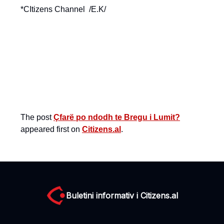
*CItizens Channel /E.K/
The post
Çfarë po ndodh te Bregu i Lumit?
appeared first on
Citizens.al
.
Buletini informativ i Citizens.al