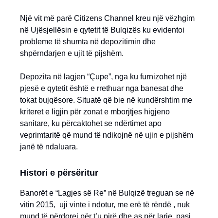
Një vit më parë Citizens Channel kreu një vëzhgim
në Ujësjellësin e qytetit të Bulqizës ku evidentoi
probleme të shumta në depozitimin dhe
shpërndarjen e ujit të pijshëm.
Depozita në lagjen “Çupe”, nga ku furnizohet një
pjesë e qytetit është e rrethuar nga banesat dhe
tokat bujqësore. Situatë që bie në kundërshtim me
kriteret e ligjin për zonat e mborjtjes higjeno
sanitare, ku përcaktohet se ndërtimet apo
veprimtaritë që mund të ndikojnë në ujin e pijshëm
janë të ndaluara.
Histori e përsëritur
Banorët e “Lagjes së Re” në Bulqizë treguan se në
vitin 2015, uji vinte i ndotur, me erë të rëndë , nuk
mund të përdorej për t’u pirë dhe as për larje, pasi