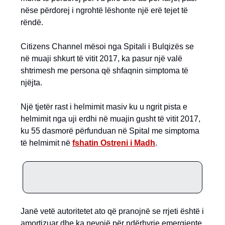
nëse përdorej i ngrohtë lëshonte një erë tejet të
rëndë.
Citizens Channel mësoi nga Spitali i Bulqizës se
në muaji shkurt të vitit 2017, ka pasur një valë
shtrimesh me persona që shfaqnin simptoma të
njëjta.
Një tjetër rast i helmimit masiv ku u ngrit pista e
helmimit nga uji erdhi në muajin gusht të vitit 2017,
ku 55 dasmorë përfunduan në Spital me simptoma
të helmimit në
fshatin Ostreni i Madh
.
Janë vetë autoritetet ato që pranojnë se rrjeti është i
amortizuar dhe ka nevojë për ndërhyrje emergjente.