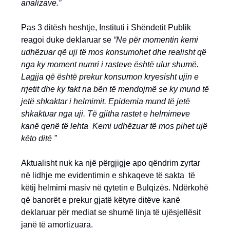
analizave.”
Pas 3 ditësh heshtje, Instituti i Shëndetit Publik
reagoi duke deklaruar se
“Ne për momentin kemi
udhëzuar që uji të mos konsumohet dhe realisht që
nga ky moment numri i rasteve është ulur shumë.
Lagjja që është prekur konsumon kryesisht ujin e
rrjetit dhe ky fakt na bën të mendojmë se ky mund të
jetë shkaktar i helmimit. Epidemia mund të jetë
shkaktuar nga uji. Të gjitha rastet e helmimeve
kanë qenë të lehta Kemi udhëzuar të mos pihet ujë
këto ditë ”
Aktualisht nuk ka një përgjigje apo qëndrim zyrtar
në lidhje me evidentimin e shkaqeve të sakta të
këtij helmimi masiv në qytetin e Bulqizës. Ndërkohë
që banorët e prekur gjatë këtyre ditëve kanë
deklaruar për mediat se shumë linja të ujësjellësit
janë të amortizuara.