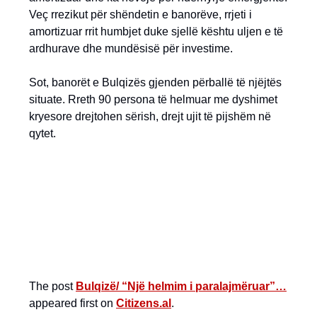
Veç rrezikut për shëndetin e banorëve, rrjeti i
amortizuar rrit humbjet duke sjellë kështu uljen e të
ardhurave dhe mundësisë për investime.
Sot, banorët e Bulqizës gjenden përballë të njëjtës
situate. Rreth 90 persona të helmuar me dyshimet
kryesore drejtohen sërish, drejt ujit të pijshëm në
qytet.
The post
Bulqizë/ “Një helmim i paralajmëruar”…
appeared first on
Citizens.al
.