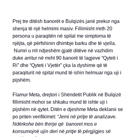
Prej tre ditësh banorët e Bulqizës janë prekur nga
shenja të një helmimi masiv. Fillimisht rreth 20
persona u paraqitën në spital me simptoma të
njëjta, që përfshinin dhimbje barku dhe të vjella.
Numri u rrit ndjeshëm gjatë ditëve në vazhdim
duke arritur në rreht 90 banorë të lagjeve “Qyteti i
Ri” dhe “Qyteti i Vjetër” çka la dyshime që të
paraqiturit në spital mund të ishin helmuar nga uji i
pijshëm.
Flamur Meta, drejtori i Shëndetit Publik në Bulqizë
fillimisht mohoi se shkaku mund të ishte uji i
pijshëm në qytet. Ditën e djeshme Meta deklaroi se
po priten verifikimet:
“Jemi në pritje të analizave.
Ndërkohe bën thirrje që banoret mos e
konsumojnë ujin deri në pritje të përgjigjes së