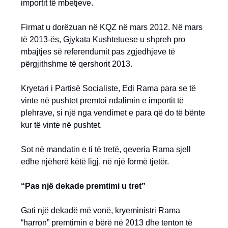
importit të mbetjeve.
Firmat u dorëzuan në KQZ në mars 2012. Në mars
të 2013-ës, Gjykata Kushtetuese u shpreh pro
mbajtjes së referendumit pas zgjedhjeve të
përgjithshme të qershorit 2013.
Kryetari i Partisë Socialiste, Edi Rama para se të
vinte në pushtet premtoi ndalimin e importit të
plehrave, si një nga vendimet e para që do të bënte
kur të vinte në pushtet.
Sot në mandatin e ti të tretë, qeveria Rama sjell
edhe njëherë këtë ligj, në një formë tjetër.
“Pas një dekade premtimi u tret”
Gati një dekadë më vonë, kryeministri Rama
“harron” premtimin e bërë në 2013 dhe tenton të