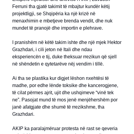
Ferruni tha gjatë takimit të mbajtur kundër këtij
projektligji, se Shqipëria ka një krizë në
menaxhimin e mbetjeve brenda vendit, dhe nuk
mundet të pranojë dhe importin e plehrave.
I pranishëm në këtë takim ishte dhe një mjek Hektor
Grazhdari, i cili jeton në Itali dhe ndau
eksperiencën e tij, duke theksuar rrezikun që sjell
në shëndetin e qytetarëve nëj vendim i tillë.
Ai tha se plastika kur digjet lëshon nxehtësi të
madhe, por edhe lënde toksike dhe kancerogjene,
të cilat përmes ajrit, ujit dhe ushqimeve “vinë tek
ne”. Pasojat mund të mos jenë menjëhershëm por
janë afatgjate dhe shumë të rrezikshme, tha
Grazhdari.
AKIP ka paralajmëruar protesta në rast se qeveria