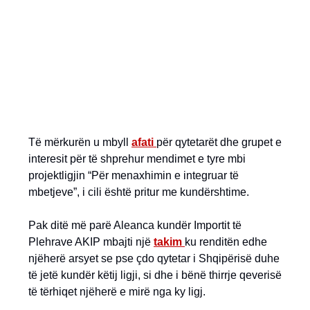
Të mërkurën u mbyll
afati
për qytetarët dhe grupet e
interesit për të shprehur mendimet e tyre mbi
projektligjin “Për menaxhimin e integruar të
mbetjeve”, i cili është pritur me kundërshtime.
Pak ditë më parë Aleanca kundër Importit të
Plehrave AKIP mbajti një
takim
ku renditën edhe
njëherë arsyet se pse çdo qytetar i Shqipërisë duhe
të jetë kundër këtij ligji, si dhe i bënë thirrje qeverisë
të tërhiqet njëherë e mirë nga ky ligj.