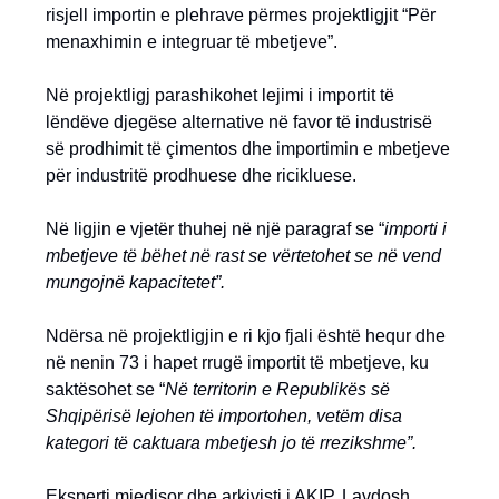
risjell importin e plehrave përmes projektligjit “Për
menaxhimin e integruar të mbetjeve”.
Në projektligj parashikohet lejimi i importit të
lëndëve djegëse alternative në favor të industrisë
së prodhimit të çimentos dhe importimin e mbetjeve
për industritë prodhuese dhe ricikluese.
Në ligjin e vjetër thuhej në një paragraf se “
importi i
mbetjeve të bëhet në rast se vërtetohet se në vend
mungojnë kapacitetet”.
Ndërsa në projektligjin e ri kjo fjali është hequr dhe
në nenin 73 i hapet rrugë importit të mbetjeve, ku
saktësohet se “
Në territorin e Republikës së
Shqipërisë lejohen të importohen, vetëm disa
kategori të caktuara mbetjesh jo të rrezikshme”.
Eksperti mjedisor dhe arkivisti i AKIP, Lavdosh