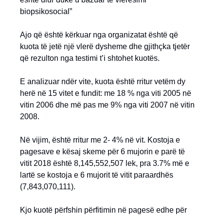
biopsikosocial”
Ajo që është kërkuar nga organizatat është që
kuota të jetë një vlerë dysheme dhe gjithçka tjetër
që rezulton nga testimi t’i shtohet kuotës.
E analizuar ndër vite, kuota është rritur vetëm dy
herë në 15 vitet e fundit: me 18 % nga viti 2005 në
vitin 2006 dhe më pas me 9% nga viti 2007 në vitin
2008.
Në vijim, është rritur me 2- 4% në vit. Kostoja e
pagesave e kësaj skeme për 6 mujorin e parë të
vitit 2018 është 8,145,552,507 lek, pra 3.7% më e
lartë se kostoja e 6 mujorit të vitit paraardhës
(7,843,070,111).
Kjo kuotë përfshin përfitimin në pagesë edhe për