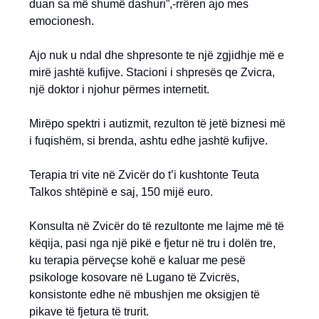
duan sa më shumë dashuri”,-rrëren ajo mes
emocionesh.
Ajo nuk u ndal dhe shpresonte te një zgjidhje më e
mirë jashtë kufijve. Stacioni i shpresës qe Zvicra,
një doktor i njohur përmes internetit.
Mirëpo spektri i autizmit, rezulton të jetë biznesi më
i fuqishëm, si brenda, ashtu edhe jashtë kufijve.
Terapia tri vite në Zvicër do t’i kushtonte Teuta
Talkos shtëpinë e saj, 150 mijë euro.
Konsulta në Zvicër do të rezultonte me lajme më të
këqija, pasi nga një pikë e fjetur në tru i dolën tre,
ku terapia përveçse kohë e kaluar me pesë
psikologe kosovare në Lugano të Zvicrës,
konsistonte edhe në mbushjen me oksigjen të
pikave të fjetura të trurit.