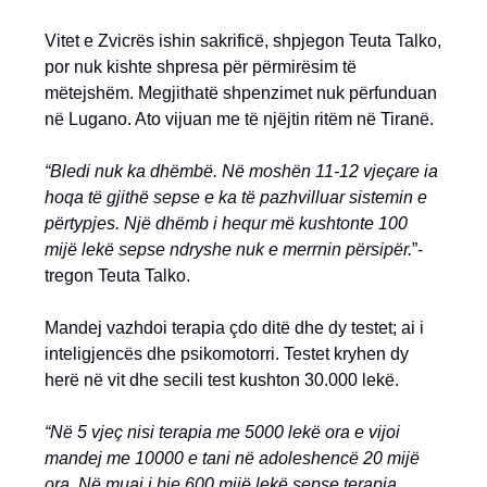
Vitet e Zvicrës ishin sakrificë, shpjegon Teuta Talko,
por nuk kishte shpresa për përmirësim të
mëtejshëm. Megjithatë shpenzimet nuk përfunduan
në Lugano. Ato vijuan me të njëjtin ritëm në Tiranë.
“Bledi nuk ka dhëmbë. Në moshën 11-12 vjeçare ia
hoqa të gjithë sepse e ka të pazhvilluar sistemin e
përtypjes. Një dhëmb i hequr më kushtonte 100
mijë lekë sepse ndryshe nuk e merrnin përsipër.
”-
tregon Teuta Talko.
Mandej vazhdoi terapia çdo ditë dhe dy testet; ai i
inteligjencës dhe psikomotorri. Testet kryhen dy
herë në vit dhe secili test kushton 30.000 lekë.
“Në 5 vjeç nisi terapia me 5000 lekë ora e vijoi
mandej me 10000 e tani në adoleshencë 20 mijë
ora. Në muaj i bie 600 mijë lekë sepse terapia