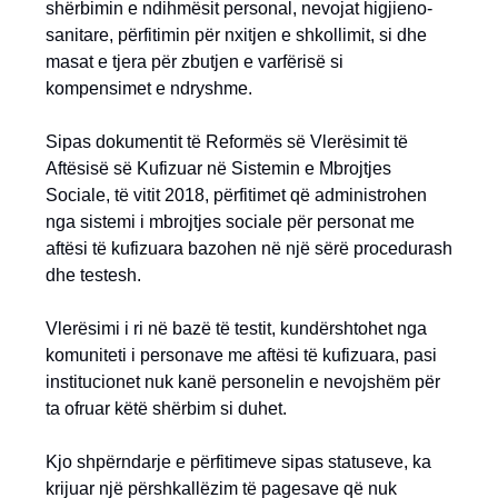
shërbimin e ndihmësit personal, nevojat higjieno-
sanitare, përfitimin për nxitjen e shkollimit, si dhe
masat e tjera për zbutjen e varfërisë si
kompensimet e ndryshme.
Sipas dokumentit të Reformës së Vlerësimit të
Aftësisë së Kufizuar në Sistemin e Mbrojtjes
Sociale, të vitit 2018, përfitimet që administrohen
nga sistemi i mbrojtjes sociale për personat me
aftësi të kufizuara bazohen në një sërë procedurash
dhe testesh.
Vlerësimi i ri në bazë të testit, kundërshtohet nga
komuniteti i personave me aftësi të kufizuara, pasi
institucionet nuk kanë personelin e nevojshëm për
ta ofruar këtë shërbim si duhet.
Kjo shpërndarje e përfitimeve sipas statuseve, ka
krijuar një përshkallëzim të pagesave që nuk