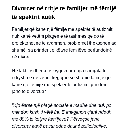
Divorcet në rritje te familjet më fëmijë
të spektrit autik
Familjet që kanë një fëmijë me spektër të autizmit,
nuk kanë vetëm plagën e të tashmes që do të
projektohet në të ardhmen, problemet theksohen aq
shumë, sa prindërit e këtyre fëmijëve përfundojnë
në divorc.
Në fakt, të dhënat e kryqëzuara nga shoqata të
ndryshme në vend, tregojnë se shumë familje që
kanë një fëmijë me spektër të autizmit, prindërit
janë të divorcuar.
“Kjo është një plagë sociale e madhe dhe nuk po
mendon kush ti vërë fre. E imagjinon çfarë ndodh
me 80% të këtyre familjeve? Përveçse janë
divorcuar kanë pasur edhe dhunë psikologjike,