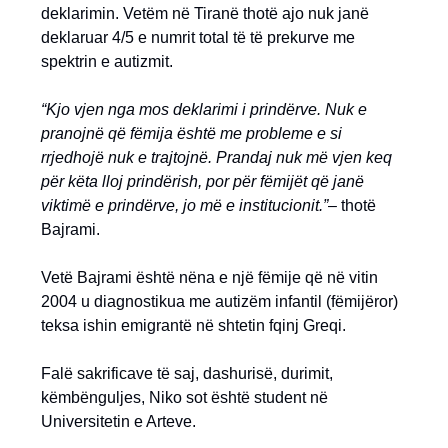
deklarimin. Vetëm në Tiranë thotë ajo nuk janë
deklaruar 4/5 e numrit total të të prekurve me
spektrin e autizmit.
“Kjo vjen nga mos deklarimi i prindërve. Nuk e
pranojnë që fëmija është me probleme e si
rrjedhojë nuk e trajtojnë. Prandaj nuk më vjen keq
për këta lloj prindërish, por për fëmijët që janë
viktimë e prindërve, jo më e institucionit.”
– thotë
Bajrami.
Vetë Bajrami është nëna e një fëmije që në vitin
2004 u diagnostikua me autizëm infantil (fëmijëror)
teksa ishin emigrantë në shtetin fqinj Greqi.
Falë sakrificave të saj, dashurisë, durimit,
këmbënguljes, Niko sot është student në
Universitetin e Arteve.