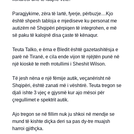
Paragjykime, zëra të lartë, fyerje, përbuzje…Kjo
është shpesh tabloja e mjediseve ku personat me
autizëm në Shqipëri përpiqen të integrohen, e më
së paku të kalojnë disa çaste të kënaqur.
Teuta Talko, e ëma e Bledit është gazetashitësja e
parë në Tiranë, e cila ende vijon të njëjtën punë në
një kioskë te rreth rrotullimi i Sheshit Wilson.
Të jesh nëna e një fëmije autik, veçanërisht në
Shqipëri, është zanati më i vështirë. Teuta tregon se
djali ishte 3 vjeç e gjysmë kur ajo mësoi për
çregullimet e spektrit autik.
Ajo tregon se në fillim nuk ju shkoi në mendje se
mund të kishte diçka deri sa pas dy-tre muajsh
harroi gjithçka.