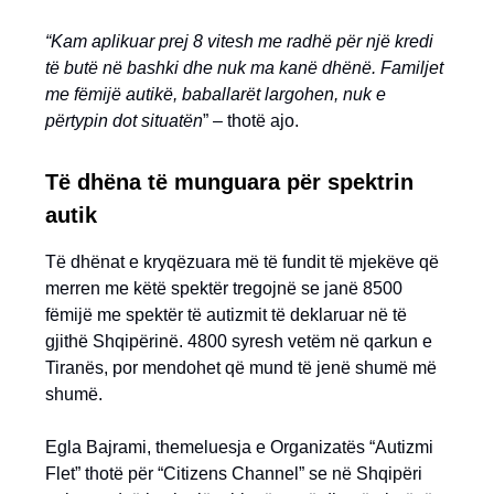
“Kam aplikuar prej 8 vitesh me radhë për një kredi
të butë në bashki dhe nuk ma kanë dhënë. Familjet
me fëmijë autikë, baballarët largohen, nuk e
përtypin dot situatën
” – thotë ajo.
Të dhëna të munguara për spektrin
autik
Të dhënat e kryqëzuara më të fundit të mjekëve që
merren me këtë spektër tregojnë se janë 8500
fëmijë me spektër të autizmit të deklaruar në të
gjithë Shqipërinë. 4800 syresh vetëm në qarkun e
Tiranës, por mendohet që mund të jenë shumë më
shumë.
Egla Bajrami, themeluesja e Organizatës “Autizmi
Flet” thotë për “Citizens Channel” se në Shqipëri