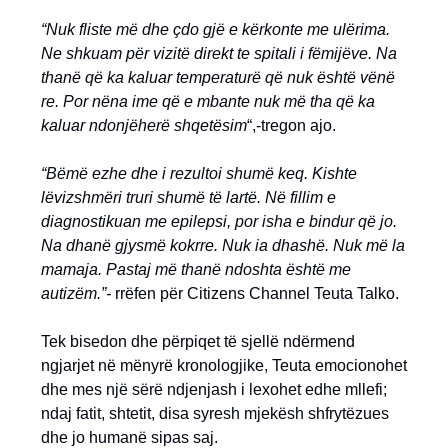
“Nuk fliste më dhe çdo gjë e kërkonte me ulërima.
Ne shkuam për vizitë direkt te spitali i fëmijëve. Na
thanë që ka kaluar temperaturë që nuk është vënë
re. Por nëna ime që e mbante nuk më tha që ka
kaluar ndonjëherë shqetësim
“,-tregon ajo.
“Bëmë ezhe dhe i rezultoi shumë keq. Kishte
lëvizshmëri truri shumë të lartë. Në fillim e
diagnostikuan me epilepsi, por isha e bindur që jo.
Na dhanë gjysmë kokrre. Nuk ia dhashë. Nuk më la
mamaja. Pastaj më thanë ndoshta është me
autizëm.”-
rrëfen për Citizens Channel Teuta Talko.
Tek bisedon dhe përpiqet të sjellë ndërmend
ngjarjet në mënyrë kronologjike, Teuta emocionohet
dhe mes një sërë ndjenjash i lexohet edhe mllefi;
ndaj fatit, shtetit, disa syresh mjekësh shfrytëzues
dhe jo humanë sipas saj.