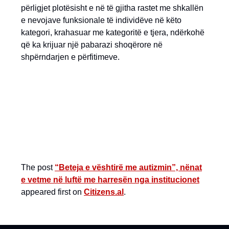
përligjet plotësisht e në të gjitha rastet me shkallën
e nevojave funksionale të individëve në këto
kategori, krahasuar me kategoritë e tjera, ndërkohë
që ka krijuar një pabarazi shoqërore në
shpërndarjen e përfitimeve.
The post
“Beteja e vështirë me autizmin”, nënat
e vetme në luftë me harresën nga institucionet
appeared first on
Citizens.al
.