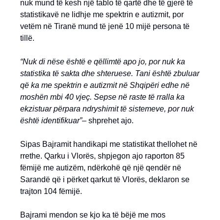
nuk mund të kesh një tablo të qartë dhe të gjerë të
statistikavë ne lidhje me spektrin e autizmit, por
vetëm në Tiranë mund të jenë 10 mijë persona të
tillë.
“Nuk di nëse është e qëllimtë apo jo, por nuk ka
statistika të sakta dhe shteruese. Tani është zbuluar
që ka me spektrin e autizmit në Shqipëri edhe në
moshën mbi 40 vjeç. Sepse në raste të rralla ka
ekzistuar përpara ndryshimit të sistemeve, por nuk
është identifikuar”
– shprehet ajo.
Sipas Bajramit handikapi me statistikat thellohet në
rrethe. Qarku i Vlorës, shpjegon ajo raporton 85
fëmijë me autizëm, ndërkohë që një qendër në
Sarandë që i përket qarkut të Vlorës, deklaron se
trajton 104 fëmijë.
Bajrami mendon se kjo ka të bëjë me mos