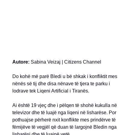
Autore:
Sabina Veizaj | Citizens Channel
Do kohë më parë Bledi u bë shkak i konfliktit mes
nënës së tij dhe disa nënave të tjera te parku i
lodrave tek Liqeni Artificial i Tiranës.
Ai është 19 vjeç dhe i pëlqen të shohë kukulla në
televizor dhe të luajë nga liqeni në lisharëse. Por
pothuajse përherë nxit konflikte mes prindërve të
fëmijëve të vegjël që duan të largojnë Bledin nga
lisharësi dhe të luajnë vetë.