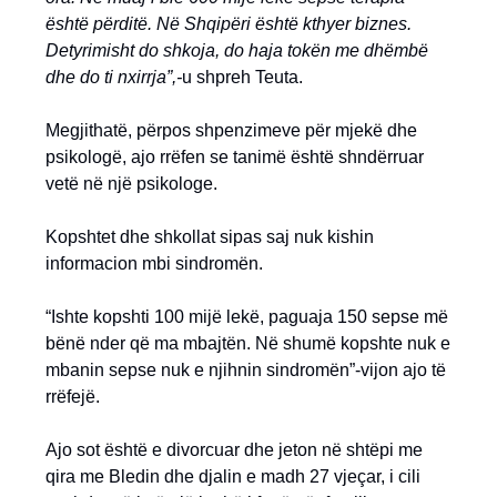
është përditë. Në Shqipëri është kthyer biznes.
Detyrimisht do shkoja, do haja tokën me dhëmbë
dhe do ti nxirrja”,-
u shpreh Teuta.
Megjithatë, përpos shpenzimeve për mjekë dhe
psikologë, ajo rrëfen se tanimë është shndërruar
vetë në një psikologe.
Kopshtet dhe shkollat sipas saj nuk kishin
informacion mbi sindromën.
“Ishte kopshti 100 mijë lekë, paguaja 150 sepse më
bënë nder që ma mbajtën. Në shumë kopshte nuk e
mbanin sepse nuk e njihnin sindromën”-vijon ajo të
rrëfejë.
Ajo sot është e divorcuar dhe jeton në shtëpi me
qira me Bledin dhe djalin e madh 27 vjeçar, i cili