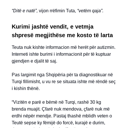
“Ditë e natë”,
vijon rrëfimin Tuta,
“vetëm qaja”.
Kurimi jashtë vendit, e vetmja
shpresë megjithëse me kosto të larta
Teuta nuk kishte informacion më herët për autizmin.
Interneti ishte burimi i informacionit për të kuptuar
gjendjen e djalit të saj.
Pas largimit nga Shqipëria për ta diagnostikuar në
Turqi fillimisht, u vu re se situata ishte më rëndë seç
i kishin thënë.
“Vizitën e parë e bëmë në Turqi, rashë 30 kg
brenda muajit. Çfarë nuk mendova, çfarë nuk më
erdhi nëpër mendje. Pastaj thashë mblidh veten o
Teutë sepse ky fëmijë do forcë, kurajë e durim,