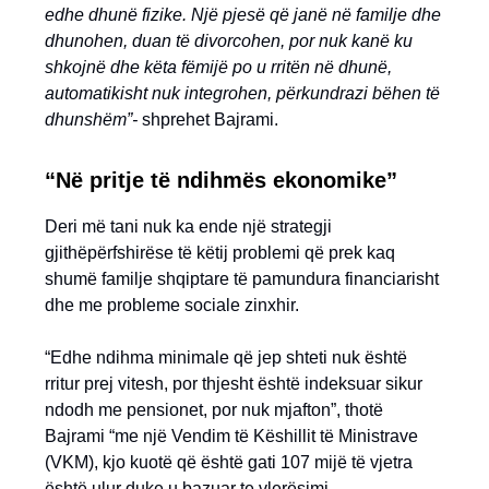
edhe dhunë fizike. Një pjesë që janë në familje dhe
dhunohen, duan të divorcohen, por nuk kanë ku
shkojnë dhe këta fëmijë po u rritën në dhunë,
automatikisht nuk integrohen, përkundrazi bëhen të
dhunshëm”-
shprehet Bajrami.
“Në pritje të ndihmës ekonomike”
Deri më tani nuk ka ende një strategji
gjithëpërfshirëse të këtij problemi që prek kaq
shumë familje shqiptare të pamundura financiarisht
dhe me probleme sociale zinxhir.
“Edhe ndihma minimale që jep shteti nuk është
rritur prej vitesh, por thjesht është indeksuar sikur
ndodh me pensionet, por nuk mjafton”, thotë
Bajrami “me një Vendim të Këshillit të Ministrave
(VKM), kjo kuotë që është gati 107 mijë të vjetra
është ulur duke u bazuar te vlerësimi