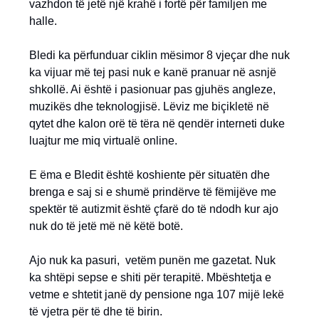
vazhdon të jetë një krahë i fortë për familjen me
halle.
Bledi ka përfunduar ciklin mësimor 8 vjeçar dhe nuk
ka vijuar më tej pasi nuk e kanë pranuar në asnjë
shkollë. Ai është i pasionuar pas gjuhës angleze,
muzikës dhe teknologjisë. Lëviz me biçikletë në
qytet dhe kalon orë të tëra në qendër interneti duke
luajtur me miq virtualë online.
E ëma e Bledit është koshiente për situatën dhe
brenga e saj si e shumë prindërve të fëmijëve me
spektër të autizmit është çfarë do të ndodh kur ajo
nuk do të jetë më në këtë botë.
Ajo nuk ka pasuri, vetëm punën me gazetat. Nuk
ka shtëpi sepse e shiti për terapitë. Mbështetja e
vetme e shtetit janë dy pensione nga 107 mijë lekë
të vjetra për të dhe të birin.