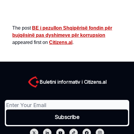
The post
BE i pezullon Shqipërisë fondin për
bujqësinë pas dyshimeve për korrupsion
appeared first on
Citizens.al
.
Buletini informativ i Citizens.al