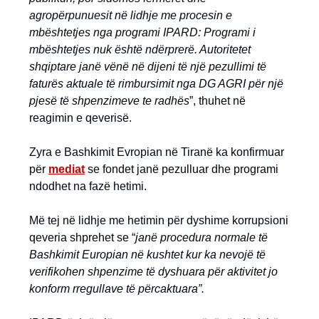
agropërpunuesit në lidhje me procesin e
mbështetjes nga programi IPARD: Programi i
mbështetjes nuk është ndërprerë. Autoritetet
shqiptare janë vënë në dijeni të një pezullimi të
faturës aktuale të rimbursimit nga DG AGRI për një
pjesë të shpenzimeve te radhës
”, thuhet në
reagimin e qeverisë.
Zyra e Bashkimit Evropian në Tiranë ka konfirmuar
për
mediat
se fondet janë pezulluar dhe programi
ndodhet na fazë hetimi.
Më tej në lidhje me hetimin për dyshime korrupsioni
qeveria shprehet se “
janë procedura normale të
Bashkimit Europian në kushtet kur ka nevojë të
verifikohen shpenzime të dyshuara për aktivitet jo
konform rregullave të përcaktuara”.