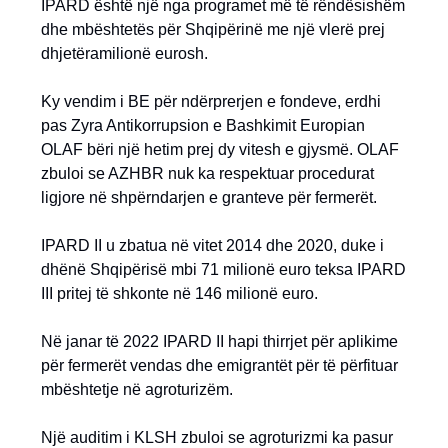
IPARD është një nga programet më të rëndësishëm
dhe mbështetës për Shqipërinë me një vlerë prej
dhjetëramilionë eurosh.
Ky vendim i BE për ndërprerjen e fondeve, erdhi
pas Zyra Antikorrupsion e Bashkimit Europian
OLAF bëri një hetim prej dy vitesh e gjysmë. OLAF
zbuloi se AZHBR nuk ka respektuar procedurat
ligjore në shpërndarjen e granteve për fermerët.
IPARD II u zbatua në vitet 2014 dhe 2020, duke i
dhënë Shqipërisë mbi 71 milionë euro teksa IPARD
III pritej të shkonte në 146 milionë euro.
Në janar të 2022 IPARD II hapi thirrjet për aplikime
për fermerët vendas dhe emigrantët për të përfituar
mbështetje në agroturizëm.
Një auditim i KLSH zbuloi se agroturizmi ka pasur