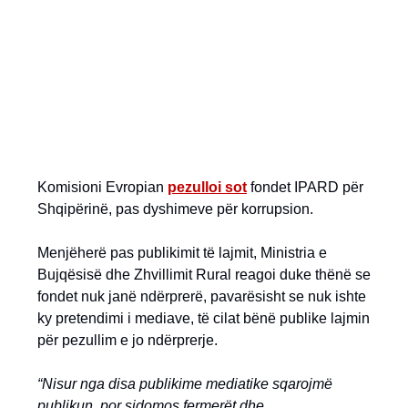
Komisioni Evropian
pezulloi sot
fondet IPARD për
Shqipërinë, pas dyshimeve për korrupsion.
Menjëherë pas publikimit të lajmit, Ministria e
Bujqësisë dhe Zhvillimit Rural reagoi duke thënë se
fondet nuk janë ndërprerë, pavarësisht se nuk ishte
ky pretendimi i mediave, të cilat bënë publike lajmin
për pezullim e jo ndërprerje.
“Nisur nga disa publikime mediatike sqarojmë
publikun, por sidomos fermerët dhe