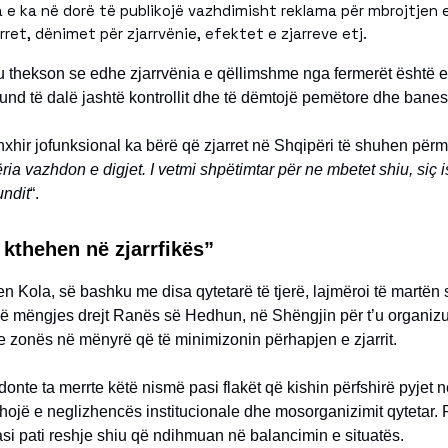
 e ka në dorë të publikojë vazhdimisht reklama për mbrojtjen 
rret, dënimet për zjarrvënie, efektet e zjarreve etj.
u thekson se edhe zjarrvënia e qëllimshme nga fermerët është
mund të dalë jashtë kontrollit dhe të dëmtojë pemëtore dhe banes
zinxhir jofunksional ka bërë që zjarret në Shqipëri të shuhen përm
a vazhdon e digjet. I vetmi shpëtimtar për ne mbetet shiu, siç is
undit
“.
 kthehen në zjarrfikës”
ben Kola, së bashku me disa qytetarë të tjerë, lajmëroi të martën 
 në mëngjes drejt Ranës së Hedhun, në Shëngjin për t’u organiz
 zonës në mënyrë që të minimizonin përhapjen e zjarrit.
 donte ta merrte këtë nismë pasi flakët që kishin përfshirë pyjet 
edhojë e neglizhencës institucionale dhe mosorganizimit qytetar. 
si pati reshje shiu që ndihmuan në balancimin e situatës.