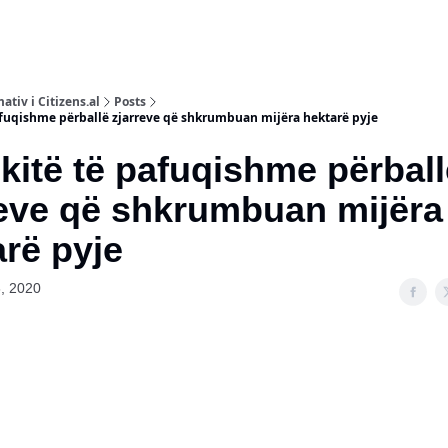
ativ i Citizens.al
Posts
afuqishme përballë zjarreve që shkrumbuan mijëra hektarë pyje
itë të pafuqishme përball
eve që shkrumbuan mijëra
rë pyje
, 2020