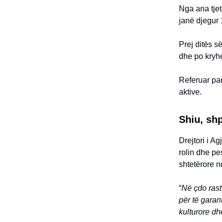
Nga ana tjet
janë djegur 
Prej ditës s
dhe po kryh
Referuar pam
aktive.
Shiu, shp
Drejtori i A
rolin dhe pe
shtetërore n
“
Në çdo rast
për të garan
kulturore dh