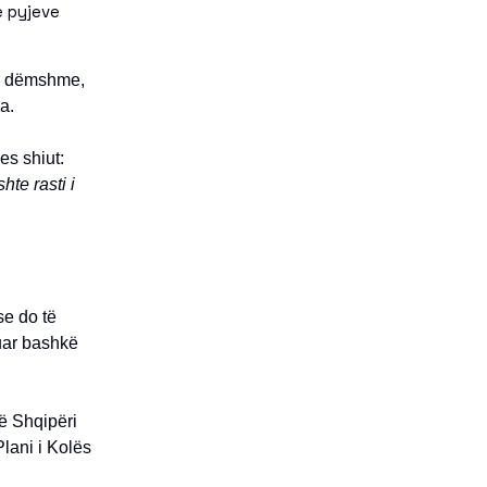
e pyjeve
 e dëmshme,
a.
es shiut:
hte rasti i
se do të
uar bashkë
në Shqipëri
Plani i Kolës