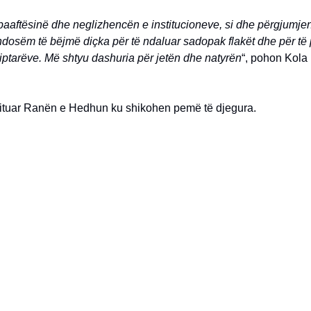
aaftësinë dhe neglizhencën e institucioneve, si dhe përgjumjen
ndosëm të bëjmë diçka për të ndaluar sadopak flakët dhe për të 
ptarëve. Më shtyu dashuria për jetën dhe natyrën
“, pohon Kola 
izituar Ranën e Hedhun ku shikohen pemë të djegura.