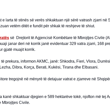
 e larta të stinës së verës shkaktuan një sërë vatrash zjarri në S
lizuan vetëm ditët e fundit për shkak të reshjeve të shiut.
ratës
së Drejtorit të Agjencisë Kombëtare të Mbrojtjes Civile 
aji janar deri në korrik janë evidentuar 329 vatra zjarri, 168 pre
 gjatë muajit korrik.
të prekura, informon AKMC, janë: Shkodra, Fieri, Vlora, Durrësi
 Lezha, Dibra, Korça, Berati, Kukësi, Tirana dhe Elbasani.
itore tregojnë në mënyrë të detajuar vatrat e zjarreve në Shqipër
na kanë shkaktuar djegien e 589 hektarëve tokë, njofton më tej 
Mbrojtjes Civile.