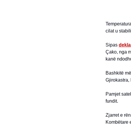
Temperaturat
cilat u stabi
Sipas
dekla
Çako, nga mu
kanë ndodhur
Bashkitë më 
Gjirokastra,
Pamjet satel
fundit.
Zjarret e rë
Kombëtare e 