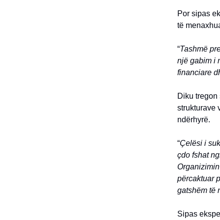
Por sipas ek
të menaxhua
“
Tashmë prej
një gabim i 
financiare d
Diku tregon 
strukturave 
ndërhyrë.
“
Çelësi i su
çdo fshat n
Organizimin 
përcaktuar p
gatshëm të 
Sipas eksper