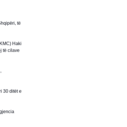
hqipëri, të
(AKMC) Haki
j të cilave
,
i 30 ditët e
Agjencia