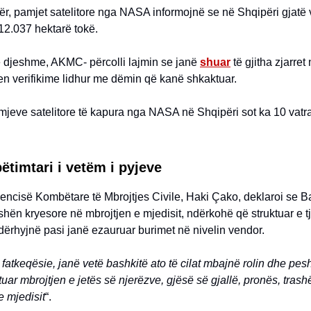
ër, pamjet satelitore nga NASA informojnë se në Shqipëri gjatë v
12.037 hektarë tokë.
ë djeshme, AKMC- përcolli lajmin se janë
shuar
të gjitha zjarret
en verifikime lidhur me dëmin që kanë shkaktuar.
jeve satelitore të kapura nga NASA në Shqipëri sot ka 10 vatra 
ëtimtari i vetëm i pyjeve
gjencisë Kombëtare të Mbrojtjes Civile, Haki Çako, deklaroi se 
shën kryesore në mbrojtjen e mjedisit, ndërkohë që struktuar e t
dërhyjnë pasi janë ezauruar burimet në nivelin vendor.
 fatkeqësie, janë vetë bashkitë ato të cilat mbajnë rolin dhe pe
tuar mbrojtjen e jetës së njerëzve, gjësë së gjallë, pronës, tras
e mjedisit
“.