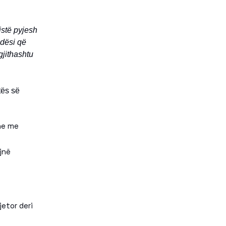
stë pyjesh
ndësi që
gjithashtu
tës së
dhe me
jnë
etor deri