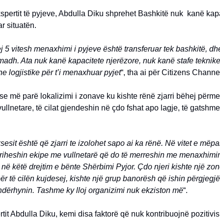
spertit të pyjeve, Abdulla Diku shprehet Bashkitë nuk kanë kapa
r situatën.
 5 vitesh menaxhimi i pyjeve është transferuar tek bashkitë, dh
madh. Ata nuk kanë kapacitete njerëzore, nuk kanë stafe teknik
he logjistike për t’i menaxhuar pyjet
“, tha ai për Citizens Channe
se më parë lokalizimi i zonave ku kishte rënë zjarri bëhej përme
vullnetare, të cilat gjendeshin në çdo fshat apo lagje, të gatshme
ksesit është që zjarri te izolohet sapo ai ka rënë. Në vitet e më
griheshin ekipe me vullnetarë që do të merreshin me menaxhimin
në këtë drejtim e bënte Shërbimi Pyjor. Çdo njeri kishte një zon
ër të cilën kujdesej, kishte një grup banorësh që ishin përgjegj
ndërhynin. Tashme ky lloj organizimi nuk ekziston më
“.
tit Abdulla Diku, kemi disa faktorë që nuk kontribuojnë pozitivis