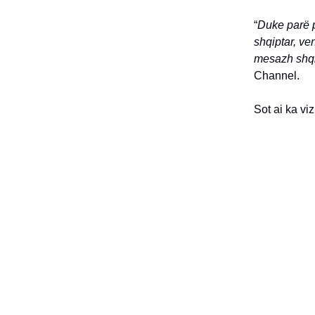
“
Duke parë p
shqiptar, ve
mesazh shqi
Channel.
Sot ai ka v