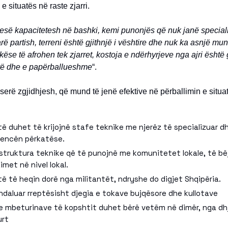
 situatës në raste zjarri.
së kapacitetesh në bashki, kemi punonjës që nuk janë speciali
ë partish, terreni është gjithnjë i vështire dhe nuk ka asnjë mu
ikëse të afrohen tek zjarret, kostoja e ndërhyrjeve nga ajri është 
të dhe e papërballueshme
“.
ë serë zgjidhjesh, që mund të jenë efektive në përballimin e situa
ë duhet të krijojnë stafe teknike me njerëz të specializuar 
iencën përkatëse.
struktura teknike që të punojnë me komunitetet lokale, të bë
imet në nivel lokal.
ë të heqin dorë nga militantët, ndryshe do digjet Shqipëria.
daluar rreptësisht djegia e tokave bujqësore dhe kullotave
 e mbeturinave të kopshtit duhet bërë vetëm në dimër, nga dhj
urt