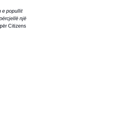
 e popullit
përcjellë një
për Citizens