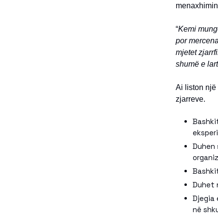
menaxhimin e
“
Kemi munge
por mercenar
mjetet zjarrf
shumë e lar
Ai liston nj
zjarreve.
Bashkit
eksper
Duhen 
organiz
Bashkit
Duhet n
Djegia
në shk