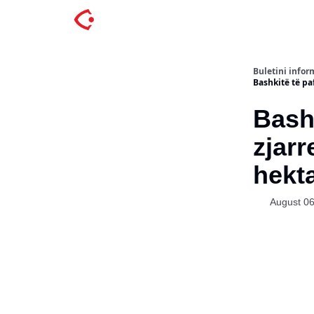
Buletini inform
Bashkitë të p
Bashk
zjarr
hekta
August 06