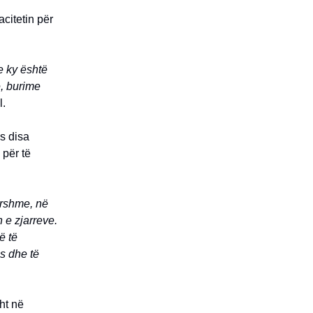
citetin për
e ky është
e, burime
l.
s disa
 për të
parshme, në
 e zjarreve.
ë të
ës dhe të
ht në