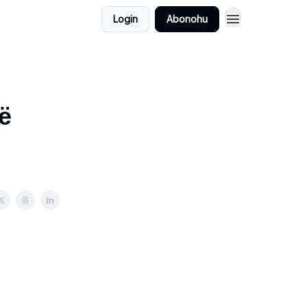
Login
Abonohu
ë