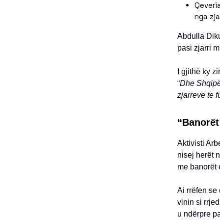
Qeveria
nga zja
Abdulla Dik
pasi zjarri 
I gjithë ky 
“
Dhe Shqipëri
zjarreve te f
“Banorët
Aktivisti Ar
nisej herët
me banorët e
Ai rrëfen se
vinin si rrj
u ndërpre pa