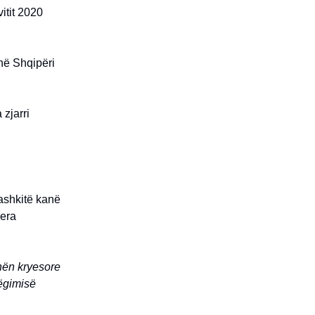
itit 2020
 në Shqipëri
zjarri
Bashkitë kanë
jera
shën kryesore
hëgimisë