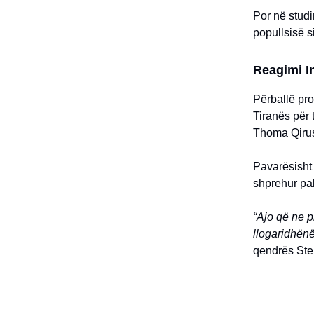
Por në studi
popullsisë s
Reagimi In
Përballë pro
Tiranës për t
Thoma Qirus
Pavarësisht 
shprehur pa
“Ajo që ne 
llogaridhënë
qendrës Ste