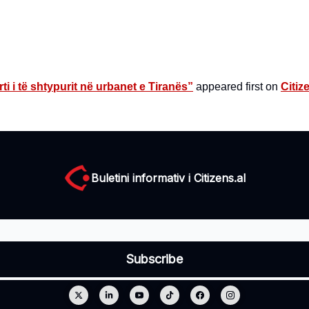
rti i të shtypurit në urbanet e Tiranës”
appeared first on
Citiz
Buletini informativ i Citizens.al