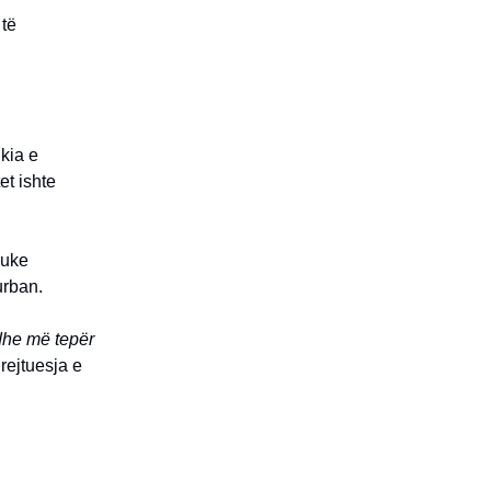
 të
kia e
et ishte
duke
urban.
dhe më tepër
rejtuesja e