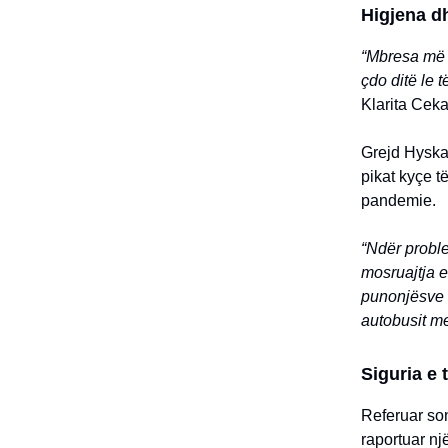
Higjena d
“Mbresa më e
çdo ditë le t
Klarita Ceka
Grejd Hyska,
pikat kyçe t
pandemie.
“Ndër probl
mosruajtja e
punonjësve t
autobusit me
Siguria e 
Referuar so
raportuar nj