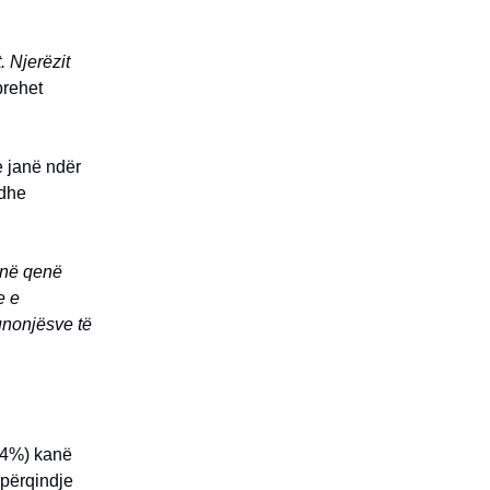
. Njerëzit
rehet
e janë ndër
udhe
anë qenë
e e
punonjësve të
.4%) kanë
 përqindje