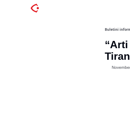
Buletini inform
“Arti
Tiran
November