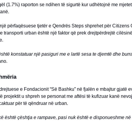
l (1.7%) raporton se ndihen të sigurtë kur udhëtojnë me mjetet 
ranë.
 një përfaqësuese tjetër e Qendrës Steps shprehet për Citizens
 transporti urban është një faktor që prek drejtpërdrejtë cilësinë
e.
është konstatuar një pasiguri me e lartë sesa te djemtë dhe burra
ano.
hmëria
drejtuese e Fondacionit “Së Bashku” në fjalën e mbajtur gjatë ev
ë projektit u shpreh se personat me aftësi të kufizuar kanë nevo
caktuar për të qëndruar në urban.
ë është çështja e rampave, pasi nuk është e disponueshme në ç