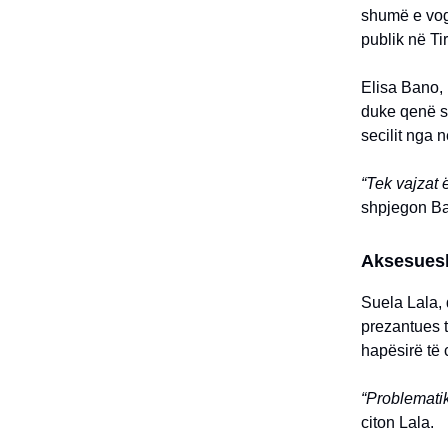
shumë e vogë
publik në Ti
Elisa Bano,
duke qenë se
secilit nga n
“Tek vajzat 
shpjegon B
Aksesues
Suela Lala, 
prezantues t
hapësirë të 
“Problematik
citon Lala.