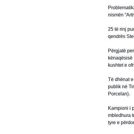
Problematika
nismën “Arti
25 të rinj pu
qendrës Ste
Përgjatë per
kënaqësisë s
kushtet e ofr
Të dhënat e 
publik në Ti
Porcelan).
Kampioni i p
mbledhura t
tyre e përdo