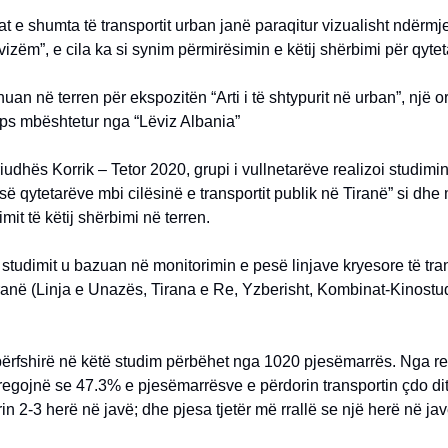
t e shumta të transportit urban janë paraqitur vizualisht ndërmje
vizëm”, e cila ka si synim përmirësimin e këtij shërbimi për qytet
nuan në terren për ekspozitën “Arti i të shtypurit në urban”, një o
ps mbështetur nga “Lëviz Albania”
iudhës Korrik – Tetor 2020, grupi i vullnetarëve realizoi studimin 
ë qytetarëve mbi cilësinë e transportit publik në Tiranë” si dhe 
imit të këtij shërbimi në terren.
studimit u bazuan në monitorimin e pesë linjave kryesore të tran
ranë (Linja e Unazës, Tirana e Re, Yzberisht, Kombinat-Kinostu
ërfshirë në këtë studim përbëhet nga 1020 pjesëmarrës. Nga rez
regojnë se 47.3% e pjesëmarrësve e përdorin transportin çdo di
rin 2-3 herë në javë; dhe pjesa tjetër më rrallë se një herë në jav