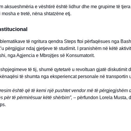
m aksueshmëria e vështirë është lidhur dhe me grupime të tjera
i mosha e tretë, nëna shtatzëne etj.
stitucional
blematikave të ngritura qendra Steps ftoi përfaqësues nga Bash
’u përgjigjur ndaj gjetjeve të studimit. I pranishëm në këtë aktivit
hi, nga Agjencia e Mbrojtjes së Konsumatorit.
shpjegimeve të tij, shumë qytetarë u revoltuan gjatë diskutimit 
kënaqësi të shumta nga eksperiencat personale në transportin 
presim është që të kemi një pushtet vendor më të përgjegjshëm 
s për të përmirësuar këtë shërbim”, –
përfundon Lorela Musta, d
ps.