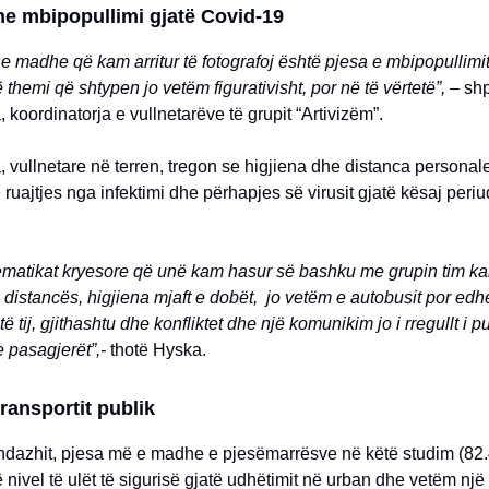
he mbipopullimi gjatë Covid-19
 madhe që kam arritur të fotografoj është pjesa e mbipopullimit
ë themi që shtypen jo vetëm figurativisht, por në të vërtetë”, –
shp
, koordinatorja e vullnetarëve të grupit “Artivizëm”.
 vullnetare në terren, tregon se higjiena dhe distanca personal
ë ruajtjes nga infektimi dhe përhapjes së virusit gjatë kësaj peri
ematikat kryesore që unë kam hasur së bashku me grupin tim k
 distancës, higjiena mjaft e dobët, jo vetëm e autobusit por edh
ë tij, gjithashtu dhe konfliktet dhe një komunikim jo i rregullt i 
 pasagjerët”,-
thotë Hyska.
transportit publik
ndazhit, pjesa më e madhe e pjesëmarrësve në këtë studim (82
ë nivel të ulët të sigurisë gjatë udhëtimit në urban dhe vetëm një