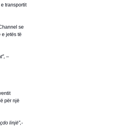
e transportit
 Channel se
 e jetës të
t”, –
entit
jë për një
do linjë”,-