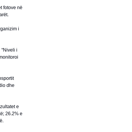
t fotove në
arët.
rganizim i
“Niveli i
monitoroi
sportit
dio dhe
ultatet e
të; 26.2% e
ë.