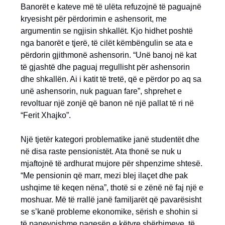
Banorët e kateve më të ulëta refuzojnë të paguajnë
kryesisht për përdorimin e ashensorit, me
argumentin se ngjisin shkallët. Kjo hidhet poshtë
nga banorët e tjerë, të cilët këmbëngulin se ata e
përdorin gjithmonë ashensorin. “Unë banoj në kat
të gjashtë dhe paguaj rregullisht për ashensorin
dhe shkallën. Ai i katit të tretë, që e përdor po aq sa
unë ashensorin, nuk paguan fare”, shprehet e
revoltuar një zonjë që banon në një pallat të ri në
“Ferit Xhajko”.
Një tjetër kategori problematike janë studentët dhe
në disa raste pensionistët. Ata thonë se nuk u
mjaftojnë të ardhurat mujore për shpenzime shtesë.
“Me pensionin që marr, mezi blej ilaçet dhe pak
ushqime të keqen nëna”, thotë si e zënë në faj një e
moshuar. Më të rrallë janë familjarët që pavarësisht
se s’kanë probleme ekonomike, sërish e shohin si
të panevojshme pagesën e këtyre shërbimeve, të