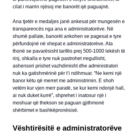
cilat i marrin njësoj me banorët që paguajnë.
Ana tjetër e medaljes janë ankesat për mungesën e
transparencës nga ana e administratorëve. Në
shumë pallate, banorët ankohen se pagesat e tyre
përfundojnë në xhepat e administratorëve. Ata
thonë se pavarësisht tarifës prej 500-1000 lekësh të
rinj, shkalla e tyre nuk pastrohet rregullisht,
ashensori prishet vazhdimisht dhe administratori
nuk ka gatishmërinë për t’i ndihmuar. “Ne kemi një
banor këtu që merret me administrimin. E shoh
vetëm kur vjen merr paratë, se kur kemi ndonjë hall,
ai nuk duket kurrë”, shprehet i inatosur një i
moshuar që thekson se paguan gjithmonë
shërbimet e bashkëpronësisë.
Vështirësitë e administratorëve