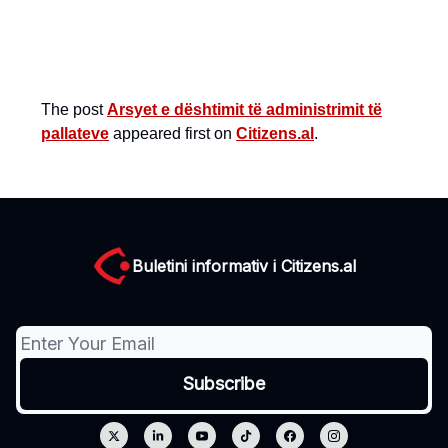
The post
Arsyet e dështimit të administrimit të
pallateve
appeared first on
Citizens.al
.
Buletini informativ i Citizens.al