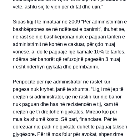
vete, ashtu siç të vjen për dritat dhe ujin.”
Sipas ligjit të miratuar në 2009 “Për administrimtin e
bashkëpronësisë në ndëtesat e banimit”, thuhet se,
në rast se një bashkëpronar nuk e paguan tarifën e
administrimit në kohën e caktuar, për çdo muaj
vonesë, ai do të paguajë një kamatë 10% të tarifës,
ndërsa për banorët që refuzojnë pagesën 3 muaj
rresht ndërhyn gjykata dhe përmbarimi.
Peripecitë për një administrator në rastet kur
pagesa nuk kryhet, janë të shumta. “Ligji më jep të
drejtën si administrator, që në rastin kur një banor
nuk paguan dhe has në rezistencën e tij, kam të
drejtën që t’i drejtohem gjykatës. Mirëpo kjo për
mua ka shumë kosto. Së pari, financiare. Për të
dorëzuar një padi në gjykatë duhet të paguaj taksën
gjyqësore. Për të mos folur për avokat, shpenzime