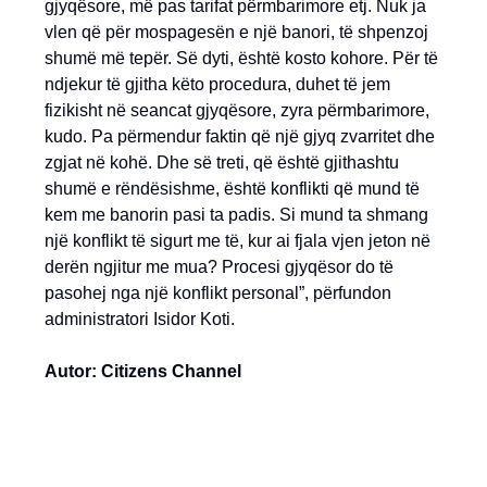
gjyqësore, më pas tarifat përmbarimore etj. Nuk ja
vlen që për mospagesën e një banori, të shpenzoj
shumë më tepër. Së dyti, është kosto kohore. Për të
ndjekur të gjitha këto procedura, duhet të jem
fizikisht në seancat gjyqësore, zyra përmbarimore,
kudo. Pa përmendur faktin që një gjyq zvarritet dhe
zgjat në kohë. Dhe së treti, që është gjithashtu
shumë e rëndësishme, është konflikti që mund të
kem me banorin pasi ta padis. Si mund ta shmang
një konflikt të sigurt me të, kur ai fjala vjen jeton në
derën ngjitur me mua? Procesi gjyqësor do të
pasohej nga një konflikt personal”, përfundon
administratori Isidor Koti.
Autor: Citizens Channel