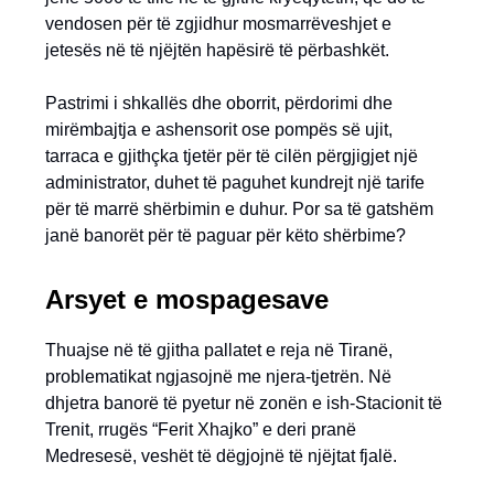
vendosen për të zgjidhur mosmarrëveshjet e
jetesës në të njëjtën hapësirë të përbashkët.
Pastrimi i shkallës dhe oborrit, përdorimi dhe
mirëmbajtja e ashensorit ose pompës së ujit,
tarraca e gjithçka tjetër për të cilën përgjigjet një
administrator, duhet të paguhet kundrejt një tarife
për të marrë shërbimin e duhur. Por sa të gatshëm
janë banorët për të paguar për këto shërbime?
Arsyet e mospagesave
Thuajse në të gjitha pallatet e reja në Tiranë,
problematikat ngjasojnë me njera-tjetrën. Në
dhjetra banorë të pyetur në zonën e ish-Stacionit të
Trenit, rrugës “Ferit Xhajko” e deri pranë
Medresesë, veshët të dëgjojnë të njëjtat fjalë.