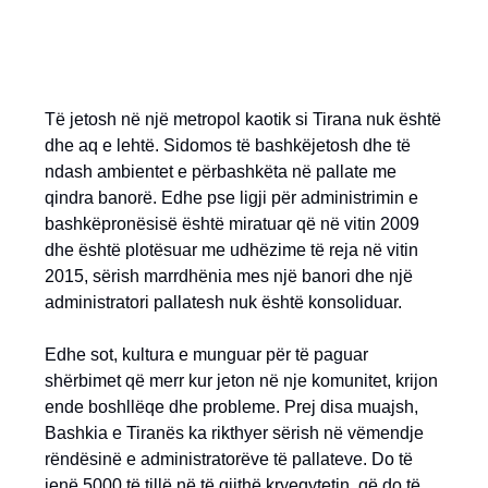
Të jetosh në një metropol kaotik si Tirana nuk është
dhe aq e lehtë. Sidomos të bashkëjetosh dhe të
ndash ambientet e përbashkëta në pallate me
qindra banorë. Edhe pse ligji për administrimin e
bashkëpronësisë është miratuar që në vitin 2009
dhe është plotësuar me udhëzime të reja në vitin
2015, sërish marrdhënia mes një banori dhe një
administratori pallatesh nuk është konsoliduar.
Edhe sot, kultura e munguar për të paguar
shërbimet që merr kur jeton në nje komunitet, krijon
ende boshllëqe dhe probleme. Prej disa muajsh,
Bashkia e Tiranës ka rikthyer sërish në vëmendje
rëndësinë e administratorëve të pallateve. Do të
jenë 5000 të tillë në të gjithë kryeqytetin, që do të