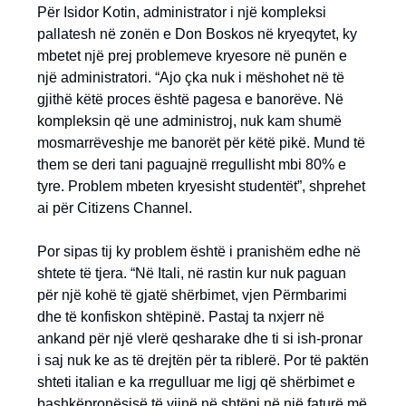
Për Isidor Kotin, administrator i një kompleksi
pallatesh në zonën e Don Boskos në kryeqytet, ky
mbetet një prej problemeve kryesore në punën e
një administratori. “Ajo çka nuk i mëshohet në të
gjithë këtë proces është pagesa e banorëve. Në
kompleksin që une administroj, nuk kam shumë
mosmarrëveshje me banorët për këtë pikë. Mund të
them se deri tani paguajnë rregullisht mbi 80% e
tyre. Problem mbeten kryesisht studentët”, shprehet
ai për Citizens Channel.
Por sipas tij ky problem është i pranishëm edhe në
shtete të tjera. “Në Itali, në rastin kur nuk paguan
për një kohë të gjatë shërbimet, vjen Përmbarimi
dhe të konfiskon shtëpinë. Pastaj ta nxjerr në
ankand për një vlerë qesharake dhe ti si ish-pronar
i saj nuk ke as të drejtën për ta riblerë. Por të paktën
shteti italian e ka rregulluar me ligj që shërbimet e
bashkëpronësisë të vijnë në shtëpi në një faturë më