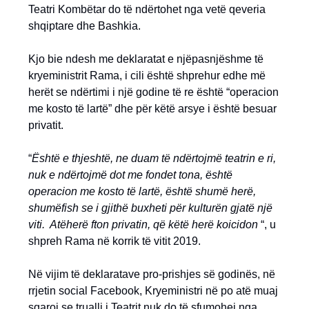
Teatri Kombëtar do të ndërtohet nga vetë qeveria
shqiptare dhe Bashkia.
Kjo bie ndesh me deklaratat e njëpasnjëshme të
kryeministrit Rama, i cili është shprehur edhe më
herët se ndërtimi i një godine të re është “operacion
me kosto të lartë” dhe për këtë arsye i është besuar
privatit.
“
Është e thjeshtë, ne duam të ndërtojmë teatrin e ri,
nuk e ndërtojmë dot me fondet tona, është
operacion me kosto të lartë, është shumë herë,
shumëfish se i gjithë buxheti për kulturën gjatë një
viti. Atëherë fton privatin, që këtë herë koicidon
“, u
shpreh Rama në korrik të vitit 2019.
Në vijim të deklaratave pro-prishjes së godinës, në
rrjetin social Facebook, Kryeministri në po atë muaj
sqaroi se trualli i Teatrit nuk do të sfumohej nga