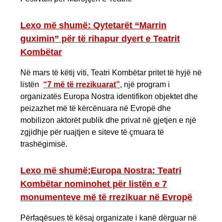
Lexo më shumë: Qytetarët “Marrin
guximin” për të rihapur dyert e Teatrit
Kombëtar
Në mars të këtij viti, Teatri Kombëtar pritet të hyjë në
listën
“7 më të rrezikuarat”
, një program i
organizatës Europa Nostra identifikon objektet dhe
peizazhet më të kërcënuara në Evropë dhe
mobilizon aktorët publik dhe privat në gjetjen e një
zgjidhje për ruajtjen e siteve të çmuara të
trashëgimisë.
Lexo më shumë:Europa Nostra: Teatri
Kombëtar nominohet për listën e 7
monumenteve më të rrezikuar në Evropë
Përfaqësues të kësaj organizate i kanë dërguar në