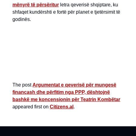
mënyrë të përsëritur
letra qeverisë shqiptare, ku
shfaqet kundërshti e fortë për planet e tjetërsimit të
godinës.
The post
Argumentat e qeverisë për mungesë
financash dhe përfitim nga PPP, dështojnë
bashkë me koncensionin për Teatrin Kombëtar
appeared first on
Citizens.al
.