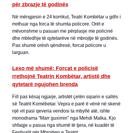
për zbrazje të godinës
Në mëngjesin e 24 korrikut, Teatri Kombëtar u gdhi i
rrethuar nga forca të shumta policore. Orët e
mëvonshme u pasuan me përplasje me policinë
dhe mbledhje të qytetarëve në mbrojtje të godinës.
Pas shumë orësh qëndresë, forcat policore u
larguan.
Lexo më shumë: Forcat e policisë
rrethojnë Teatrin Kombëtar, artistë dhe
qytetarë ngujohen brenda
Fill pas kësaj ngjarje, artistët çelën siparin e sallës
së Teatrit Komëbetar. Vepra e parë ë vënë në skenë
një vit pasi qeveria vendosi ta mbyllë atë, ishte
monodrama “Marr guximin” nga Mehdi Malka. Kjo
shfaqje u pasua nga shumë të tjera, në kuadër të
Festivalit për Mbrojtjen e Teatrit.