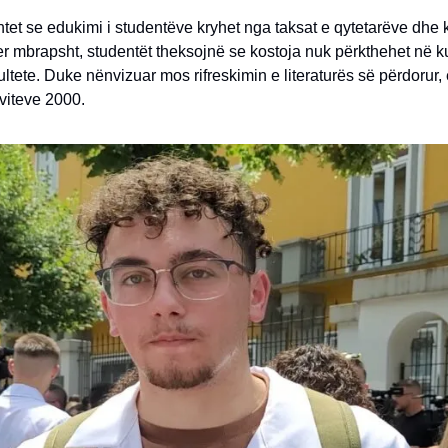
et se edukimi i studentëve kryhet nga taksat e qytetarëve dhe 
er mbrapsht, studentët theksojnë se kostoja nuk përkthehet në 
kultete. Duke nënvizuar mos rifreskimin e literaturës së përdorur, 
 viteve 2000.