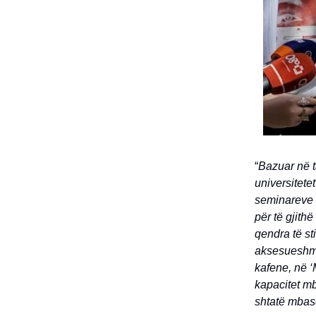
“
Bazuar në t
universitete
seminareve d
për të gjith
qendra të st
aksesueshme
kafene, në ‘
kapacitet m
shtatë mbasd