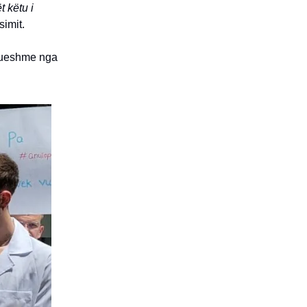
t këtu i
simit.
esueshme nga