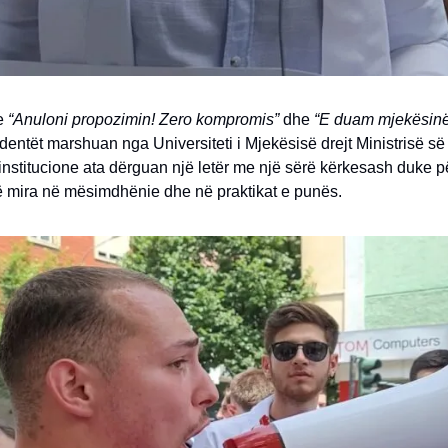
e
“Anuloni propozimin! Zero kompromis”
dhe
“E duam mjekësinë 
dentët marshuan nga Universiteti i Mjekësisë drejt Ministrisë së
 institucione ata dërguan një letër me një sërë kërkesash duke p
ë mira në mësimdhënie dhe në praktikat e punës.