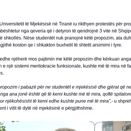
Universitetit të Mjekësisë në Tiranë iu rikthyen protestës për pr
mbështetur nga qeveria që i detyron të qendrojnë 3 vite në Shqip
të shkollës. Nëse studentët nuk pranojnë këtë propozim, ata duh
jithë koston qe i shkakton buxhetit të shtetit arsimimi i tyre.
 edhe njëherë mos pajtimin me këtë propozim dhe kërkuan anga
n e një sistemi meritokracie funksionale, kushte më të mira në f
ës.
propozim i pabazë për ne studentët e mjekësisë dhe gjërat që n
ga ana jonë është që të kemi kushte më të mira, qoftë spitalore
or njëkohësisht të kemi edhe kushte pune më të mira”,-
u shpre
nt i vitit të dytë në mjekësinë e përgjithshme.