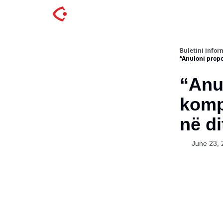
Buletini inform
“Anuloni propoz
“Anu
kompr
në di
June 23, 