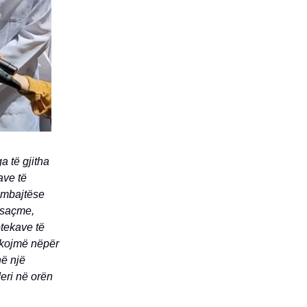
a të gjitha
ave të
 mbajtëse
posaçme,
otekave të
hkojmë nëpër
në një
eri në orën