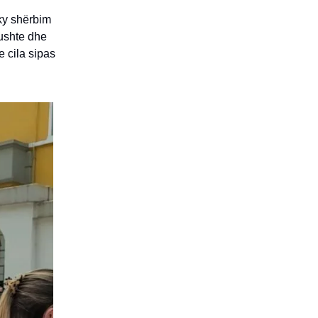
ky shërbim
kushte dhe
e cila sipas