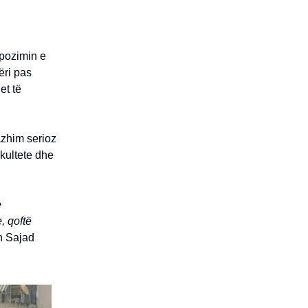
opozimin e
ëri pas
et të
zhim serioz
akultete dhe
e
, qoftë
h Sajad