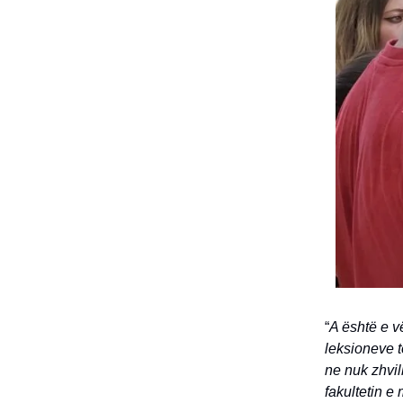
“
A është e vë
leksioneve t
ne nuk zhvi
fakultetin 