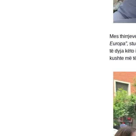
Mes thirrjev
Europa”,
stu
të dyja këto
kushte më t