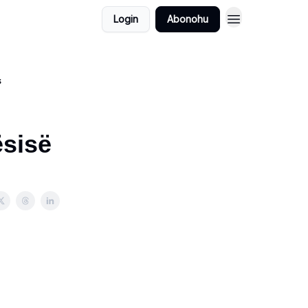
Login
Abonohu
s
sisë