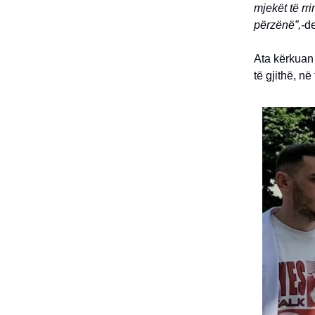
mjekët të rr
përzënë”,-
de
Ata kërkuan
të gjithë, në