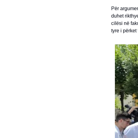
Për argument
duhet rikthy
cilësi në fa
tyre i përket