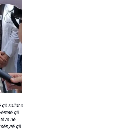
 që sallat e
vërtetë që
ntëve në
 mënyrë që