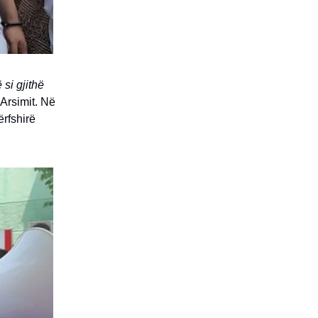
si gjithë
 Arsimit. Në
ërfshirë