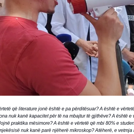
rtetë që literature jonë është e pa përditësuar? A është e vërtetë
ona nuk kanë kapacitet për të na mbajtur të gjithëve? A është e 
llojnë praktika mësimore? A është e vërtetë që mbi 80% e stude
e mjekësisë nuk kanë parë njëherë mikroskop? Atëherë, e vetmja