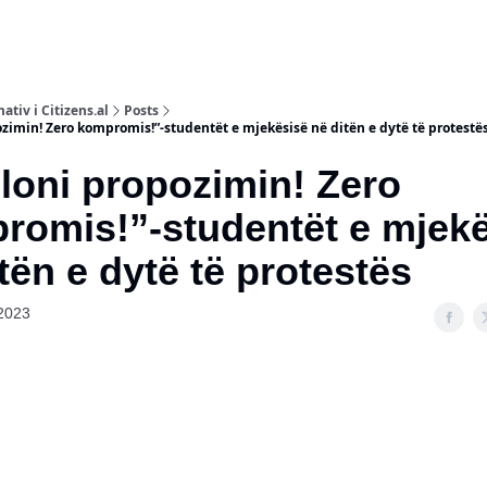
ativ i Citizens.al
Posts
imin! Zero kompromis!”-studentët e mjekësisë në ditën e dytë të protestë
loni propozimin! Zero
omis!”-studentët e mjekë
tën e dytë të protestës
2023