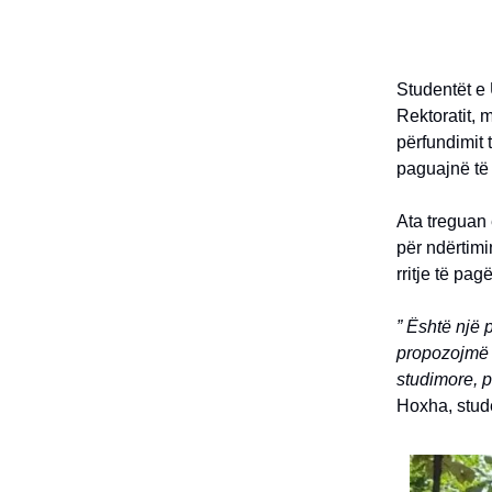
Studentët e 
Rektoratit, 
përfundimit 
paguajnë të g
Ata treguan
për ndërtimi
rritje të pag
” Është një 
propozojmë n
studimore, p
Hoxha, stude