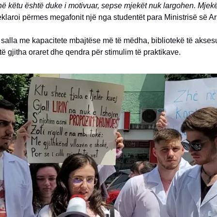
inë këtu është duke i motivuar, sepse mjekët nuk largohen. Mjekë
klaroi përmes megafonit një nga studentët para Ministrisë së Ar
 salla me kapacitete mbajtëse më të mëdha, bibliotekë të aks
 të gjitha oraret dhe qendra për stimulim të praktikave.