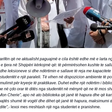
arifën që ne aktualisht paguajmë e cila është edhe më e larta ng
t e tjera në Shqipëri kërkojmë që: të përmirësohen kushte te sall
he leksioneve si dhe ndërtimin e sallave të reja me kapacitete
ë studentët e një paraleli. Të vihen në dispozicion ambiente të 
imulimit për kryerje të praktikave. Duhet edhe një ndërtim i bibli
 në çdo orar të ditës nga studentët në mënyrë që ne të mos s
Mon Cherie”, apo në ato biblioteka që janë të hapura dhe që ka
bajtës shumë të vogël dhe dihet që janë të hapura, maksimumi d
ite”,-
lexoi mes rreshtash një nga studentet e pranishme.