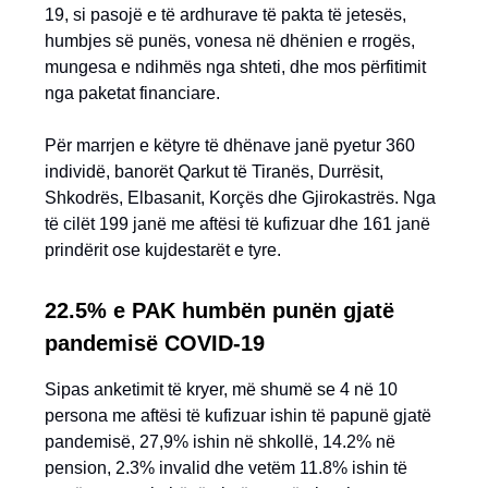
19, si pasojë e të ardhurave të pakta të jetesës,
humbjes së punës, vonesa në dhënien e rrogës,
mungesa e ndihmës nga shteti, dhe mos përfitimit
nga paketat financiare.
Për marrjen e këtyre të dhënave janë pyetur 360
individë, banorët Qarkut të Tiranës, Durrësit,
Shkodrës, Elbasanit, Korçës dhe Gjirokastrës. Nga
të cilët 199 janë me aftësi të kufizuar dhe 161 janë
prindërit ose kujdestarët e tyre.
22.5% e PAK humbën punën gjatë
pandemisë COVID-19
Sipas anketimit të kryer, më shumë se 4 në 10
persona me aftësi të kufizuar ishin të papunë gjatë
pandemisë, 27,9% ishin në shkollë, 14.2% në
pension, 2.3% invalid dhe vetëm 11.8% ishin të