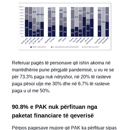
Referuar pagës të personave që ishin akoma në
marrëdhënie pune përgjatë pandemisë, u vu re se
për 73.3% paga nuk ndryshoi, në 20% të rasteve
paga pësoi ulje me 30% dhe në 6.7% të rasteve
paga u ul me 50%.
90.8% e PAK nuk përfituan nga
paketat financiare të qeverisë
Përpos pagesave mujore që PAK ka përfituar sipas