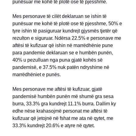
punësuar me kohë të plotë ose të pjesshme.
Mes personave të cilët deklaruan se ishin të
punësuar me kohë të plotë ose të pjesshme, 50% e
tyre ishin të pasiguruar kundrejt gjysmës tjetër që
rezulton e siguruar. Ndërsa 22.5% e personave me
aftësi të kufizuar që ishin në marrëdhënie pune
para pandemie deklaruan se e humbën punën,
40% u pezulluan nga puna gjatë kohës së
pandemisë, e 37.5% nuk patën ndryshime në
marrëdhëniet e punës.
Mes personave me aftësi të kufizuar, gjatë
pandemisë humbën punën më shumë gra sesa
burra, 33.3% gra kundrejt 11.1% burra. Dallim ky
edhe nëse krahasojmë personat me aftësi të
kufizuar që jetojnë në fshat me ata në qytet, me
33.3% kundrejt 20.6% e atyre në qytet.