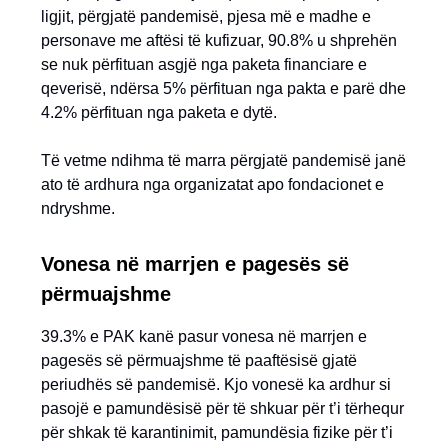
ligjit, përgjatë pandemisë, pjesa më e madhe e
personave me aftësi të kufizuar, 90.8% u shprehën
se nuk përfituan asgjë nga paketa financiare e
qeverisë, ndërsa 5% përfituan nga pakta e parë dhe
4.2% përfituan nga paketa e dytë.
Të vetme ndihma të marra përgjatë pandemisë janë
ato të ardhura nga organizatat apo fondacionet e
ndryshme.
Vonesa në marrjen e pagesës së
përmuajshme
39.3% e PAK kanë pasur vonesa në marrjen e
pagesës së përmuajshme të paaftësisë gjatë
periudhës së pandemisë. Kjo vonesë ka ardhur si
pasojë e pamundësisë për të shkuar për t’i tërhequr
për shkak të karantinimit, pamundësia fizike për t’i