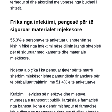
tërhequr si dhe akordimi me vonesë nga buxheti i
shtetit.
Frika nga infektimi, pengesë për të
siguruar materialet mjekësore
55.3% e personave të anketuar u shprehën se
kishin frikë nga infektimi nëse dilnin jashtë shtëpisë
për të siguruar medikamente dhe materiale
mjekësore.
Ndërsa ajo ç’ka i ka penguar tjetër për të marrë
shërbim mjekësor ishte pamundësia financiare për
të përballuar trajtimin, me 51.4% e të anketuarve.
Kufizimi i lëvizjes së njerëzve dhe mjeteve,
mungesa e transportit publik, largësia e farmacisë
nga banesa, koha e qëndrimit hapur të farmacisë