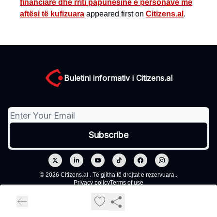
financiare dhe rriti papunësinë e personave me
aftësi të kufizuara
appeared first on
Citizens.al
.
Buletini informativ i Citizens.al
© 2026 Citizens.al . Të gjitha të drejtat e rezervuara..
Privacy policy
Terms of use
Powered by beehiiv