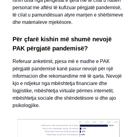
ishin disa nga pengesat e tjera me të cilat u hasën
personat me aftësi të kufizuar përgjatë pandemisë,
të cilat u pamundësuan atyre marrjen e shërbimeve
dhe materialeve mjekësore.
Për çfarë kishin më shumë nevojë
PAK përgjatë pandemisë?
Referuar anketimit, pjesa më e madhe e PAK
përgjatë pandemisë kanë pasur nevojë për një
informacion dhe rekomandime më të qarta. Nevojë
kjo e ndjekur nga mbështetja financiare dhe
logjistike, mbështetja virtuale përmes internetit,
mbështetja sociale dhe shëndetësore si dhe ajo
psikologjike.